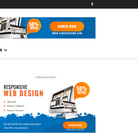
্স
- Advertisment -