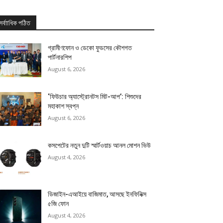
সর্বাাধিক পঠিত
গ্রামীণফোন ও ডেকো ফুডসের কৌশগত
পার্টনারশিপ
August 6, 2026
‘ফিউচার অ্যাস্ট্রোনটস মিট-আপ’: শিশুদের
মহাকাশ স্বপ্ন
August 6, 2026
কসপেটের নতুন দুটি স্মার্টওয়াচ আনল মোশন ভিউ
August 4, 2026
ডিজাইন-এআইয়ে বাজিমাত, আসছে ইনফিনিক্স
৫জি ফোন
August 4, 2026