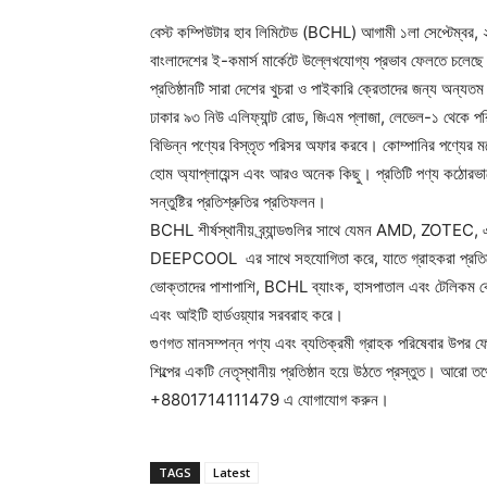
বেস্ট কম্পিউটার হাব লিমিটেড (BCHL) আগামী ১লা সেপ্টেম্বর, ২০
বাংলাদেশের ই-কমার্স মার্কেটে উল্লেখযোগ্য প্রভাব ফেলতে চলেছ
প্রতিষ্ঠানটি সারা দেশের খুচরা ও পাইকারি ক্রেতাদের জন্য অন্যতম প
ঢাকার ৯৩ নিউ এলিফ্যান্ট রোড, জিএম প্লাজা, লেভেল-১ থেকে
বিভিন্ন পণ্যের বিস্তৃত পরিসর অফার করবে। কোম্পানির পণ্যের মধ্যে র
হোম অ্যাপ্লায়েন্স এবং আরও অনেক কিছু। প্রতিটি পণ্য কঠোরভাব
সন্তুষ্টির প্রতিশ্রুতির প্রতিফলন।
BCHL শীর্ষস্থানীয় ব্র্যান্ডগুলির সাথে যেমন AM
DEEPCOOL এর সাথে সহযোগিতা করে, যাতে গ্রাহকরা প্রতিযোগিতা
ভোক্তাদের পাশাপাশি, BCHL ব্যাংক, হাসপাতাল এবং টেলিকম কোম্প
এবং আইটি হার্ডওয়্যার সরবরাহ করে।
গুণগত মানসম্পন্ন পণ্য এবং ব্যতিক্রমী গ্রাহক পরিষেবার উপর ফ
শিল্পের একটি নেতৃস্থানীয় প্রতিষ্ঠান হয়ে উঠতে প্রস্তুত। আরো ত
+8801714111479 এ যোগাযোগ করুন।
TAGS
Latest