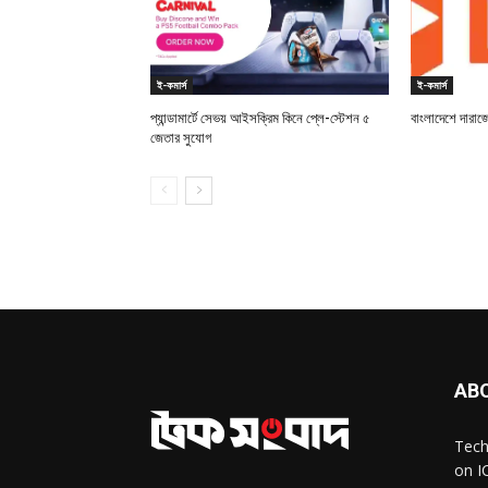
ই-কমার্স
ই-কমার্স
প্যান্ডামার্টে সেভয় আইসক্রিম কিনে প্লে-স্টেশন ৫
বাংলাদেশে দারাজের
জেতার সুযোগ
AB
Tech
on I