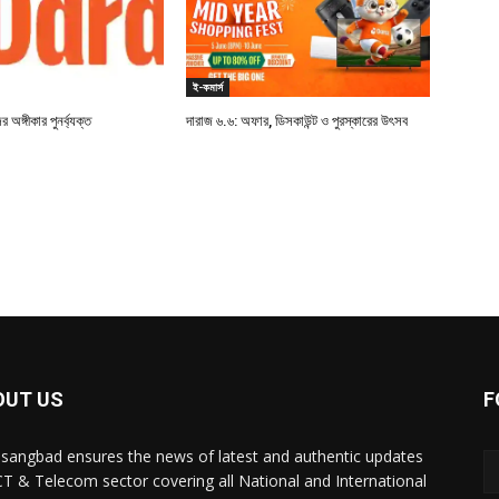
ই-কমার্স
 অঙ্গীকার পুনর্ব্যক্ত
দারাজ ৬.৬: অফার, ডিসকাউন্ট ও পুরস্কারের উৎসব
OUT US
F
sangbad ensures the news of latest and authentic updates
CT & Telecom sector covering all National and International