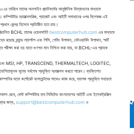
২৪ তারিখে তাদের অনলাইন প্ল্যাটফর্মের আনুষ্ঠানিক উদ্বোধনের মাধ্যমে
ে। কম্পিউটার অ্যাক্সেসরিজ, গ্যাজেট এবং আইটি সমাধানের ওপর বিশেষজ্ঞ এই
্রধান কেন্দ্র হিসেবে প্রতিষ্ঠিত হতে চায়।
 পরিচালিত BCHL তাদের ওয়েবসাইট
bestcomputerhub.com
এর মাধ্যমে
য়েছে ব্র্যান্ড ল্যাপটপ এবং পিসি, গেমিং উপাদান, নেটওয়ার্কিং উপাদান, স্মার্ট
ে পরীক্ষা করা হয় যাতে গুণগত মান নিশ্চিত করা যায়, যা BCHL-এর গ্রাহক
D, ZOTEC, এবং MSI, HP, TRANSCEND, THERMALTECH, LOGITEC,
মূলক মূল্যে সর্বশেষ প্রযুক্তি অ্যাক্সেস করতে পারেন। ব্যক্তিগত
ানির মতো কর্পোরেট ক্লায়েন্টদের সাথেও কাজ করে, ব্যাপক প্রযুক্তি সহায়তা
োকাস রেখে, বেস্ট কম্পিউটার হাব লিমিটেড বাংলাদেশের আইটি এবং ইলেকট্রনিক্স
থ্যের জন্য,
support@bestcomputerhub.com
ও