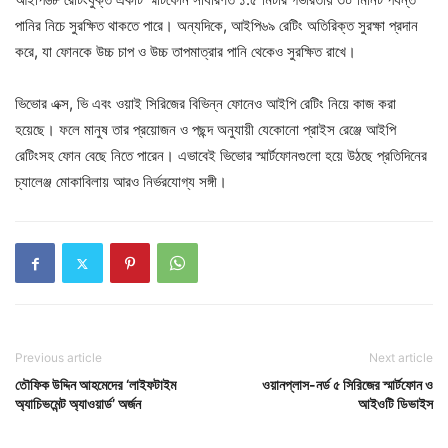
পানির নিচে সুরক্ষিত থাকতে পারে। অন্যদিকে, আইপি৬৯ রেটিং অতিরিক্ত সুরক্ষা প্রদান
করে, যা ফোনকে উচ্চ চাপ ও উচ্চ তাপমাত্রার পানি থেকেও সুরক্ষিত রাখে।
ভিভোর এক্স, ভি এবং ওয়াই সিরিজের বিভিন্ন ফোনেও আইপি রেটিং নিয়ে কাজ করা
হয়েছে। ফলে মানুষ তার প্রয়োজন ও পছন্দ অনুযায়ী যেকোনো প্রাইস রেঞ্জে আইপি
রেটিংসহ ফোন বেছে নিতে পারেন। এভাবেই ভিভোর স্মার্টফোনগুলো হয়ে উঠছে প্রতিদিনের
চ্যালেঞ্জ মোকাবিলায় আরও নির্ভরযোগ্য সঙ্গী।
Previous article
Next article
তৌফিক উদ্দিন আহমেদের ‘লাইফটাইম
ওয়ানপ্লাস-নর্ড ৫ সিরিজের স্মার্টফোন ও
অ্যাচিভমেন্ট অ্যাওয়ার্ড’ অর্জন
আইওটি ডিভাইস