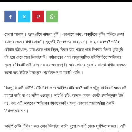
মেঘলা আকাশ। হঠাৎ ঝেঁপে নামলো বৃষ্টি। একপাশে কাদা, অন্যদিকে বৃষ্টির পানিতে ভেজা
ব্যাগের ভেতরে রাখা ফোনটি। মুহূর্তেই উদ্বেগ ভর করে মনে। কি হবে এরপর? পানির
ছোঁয়ায় হঠাৎ বন্ধ হয়ে যেতে পারে স্ক্রিন, বিকল হয়ে পড়তে পারে স্পিকার কিংবা পুরোপুরি
নষ্ট হয়ে যেতে পারে ডিভাইসটি। বর্ষাকালের এমন অপ্রত্যাশিত পরিস্থিতিতে স্মার্টফোন
সুরক্ষার বিষয়টি তাই আজ সবচেয়ে গুরুত্বপূর্ণ। আর ফোনের সুরক্ষায় আস্থা রাখার অন্যতম
ভরসা হয়ে উঠেছে ইনগ্রেস প্রোটেকশন বা আইপি রেটিং।
কিন্তু কি এই আইপি রেটিং? কি কাজ আইপি রেটিং এর? এটি কতটুকু কার্যকর? অনেকেই
হয়তো জানি না এর সঠিক গুরুত্ব। আইপি রেটিং আসলে কেবল একটি টেকনিক্যাল টার্ম
নয়, বরং এটি আজকের স্মার্টফোন ব্যবহারকারীর জন্য একান্ত প্রয়োজনীয় একটি
নিরাপত্তার মান।
আইপি রেটিং নির্ধারণ করে কোন ডিভাইস কতটা ধুলো ও পানি থেকে সুরক্ষিত থাকবে। এটি