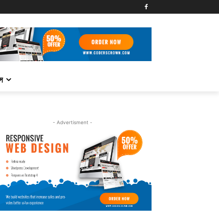
্স
- Advertisment -