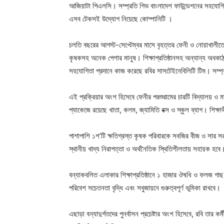
আজিয়াটা পিএলসি। সম্প্রতি গিভ বাংলাদেশ ফাউন্ডেশনের সহযোগিতায় 
এসব টেকসই উদ্যোগ নিয়েছে কোম্পানিটি ।
চলতি বছরের আগস্ট-সেপ্টেম্বর মাসে বৃহত্তর ফেনী ও নোয়াখালীতে 
কৃষকসহ অনেক পেশার মানুষ। শিক্ষাপ্রতিষ্ঠানসহ অন্যান্য অবকাঠাম
সহযোগিতা প্রদানে কাজ করেছে রবির সাসটেইনেবিলিটি টিম। সম্প্রতি
এই প্রক্রিয়ার অংশ হিসেবে ফেনীর পরশুরামের চারটি বিদ্যালয় ও মা
প্যাকেজে রয়েছে খাতা, কলম, জ্যামিতি বক্স ও স্কুল ব্যাগ। শিক্ষ
পাশাপাশি ১শ’টি ক্ষতিগ্রস্ত কৃষক পরিবারকে সবজির বীজ ও সার স
স্থানীয় খাদ্য নিরাপত্তা ও অর্থনৈতিক স্থিতিশীলতায় সহায়ক হবে
বন্যাকবলিত এলাকার শিক্ষাপ্রতিষ্ঠানে ১ হাজার ঔষধি ও ফলজ গাছ 
পরিবেশ সচেতনতা বৃদ্ধি এবং সবুজায়নে গুরুত্বপূর্ণ ভূমিকা রাখবে।
এছাড়া বন্যাদুর্গতদের পুনর্বাসন প্রচেষ্টার অংশ হিসেবে, রবি তার ক