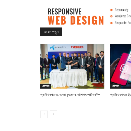
আরও পড়ুন
টেলিকম
টেলিকম
গ্রামীণফোন ও ডেকো ফুডসের কৌশগত পার্টনারশিপ
গ্রামীণফোনের ইন