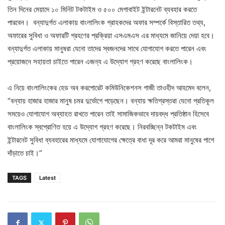
তিন দিনের মেয়াদে ১০ মিনিট টকটাইম ও ৫০০ মেগাবাইট ইন্টারনেট ব্যবহার করতে
পারবেন। বন্যাদুর্গত এলাকায় বাংলালিংক গ্রাহকদের অফার সম্পর্কে বিস্তারিত তথ্য,
অফারের সুবিধা ও অফারটি গ্রহণের প্রক্রিয়া এসএমএস এর মাধ্যমে জানিয়ে দেয়া হবে।
বন্যাদুর্গত এলাকায় মানুষরা যেনো তাদের স্বজনদের সাথে যোগাযোগ করতে পারেন এবং
প্রয়োজনে সহায়তা চাইতে পারেন এজন্য এ উদ্যোগ গ্রহণ করেছে বাংলালিংক।
এ নিয়ে বাংলালিংকের হেড অব করপোরেট কমিউনিকেশনস গাজী তাওহীদ আহমেদ বলেন,
“বন্যায় হাজার হাজার মানুষ চমর দুর্ভোগে পড়েছেন। বন্যায় ক্ষতিগ্রস্তরা যেনো প্রতিকূল
সময়েও যোগাযোগ অব্যাহত রাখতে পারেন তাই সামাজিকভাবে দায়বদ্ধ প্রতিষ্ঠান হিসেবে
বাংলালিংক স্বপ্রোণিত হয়ে এ উদ্যোগ গ্রহণ করেছে। নিরবচ্ছিন্ন টকটাইম এবং
ইন্টারনেট সুবিধা ব্যবহারের মাধ্যমে যোগাযোগের ক্ষেত্রে বাধা দূর করে আমরা মানুষের পাশে
দাঁড়াতে চাই।”
TAGS
Latest