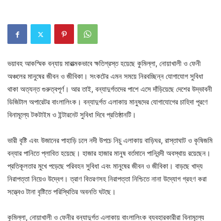
ভয়াবহ আকস্মিক বন্যায় মারাত্মকভাবে ক্ষতিগ্রস্ত হয়েছে কুমিল্লা, নোয়াখালী ও ফেনী
অঞ্চলের মানুষের জীবন ও জীবিকা। সংকটের এমন সময়ে নিরবচ্ছিন্ন যোগাযোগ সুবিধা
থাকা অত্যন্ত গুরুত্বপূর্ণ। আর তাই, বন্যাদুর্গতদের পাশে এসে দাঁড়িয়েছে দেশের উদ্ভাবনী
ডিজিটাল অপারেটর বাংলালিংক। বন্যাদুর্গত এলাকায় মানুষদের যোগাযোগের চাহিদা পূরণে
বিনামূল্যে টকটাইম ও ইন্টারনেট সুবিধা দিবে প্রতিষ্ঠানটি।
ভারী বৃষ্টি এবং উজানের পাহাড়ি ঢলে নদী উপচে নিচু এলাকায় বাড়িঘর, রাস্তাঘাট ও কৃষিজমি
বন্যার পানিতে প্লাবিত হয়েছে। হাজার হাজার মানুষ বর্তমানে পানিবন্দী অবস্থায় রয়েছেন।
প্রতিকূলতার মুখে পড়েছে পরিবহন সুবিধা এবং মানুষের জীবন ও জীবিকা। বাড়ছে খাদ্য
নিরাপত্তা নিয়েও উদ্বেগ। ত্রাণ বিতরণসহ নিরাপত্তা নিশ্চিতে নানা উদ্যোগ গ্রহণ করা
সত্ত্বেও টানা বৃষ্টিতে পরিস্থিতির অবনতি ঘটছে।
কুমিল্লা, নোয়াখালী ও ফেনীর বন্যাদুর্গত এলাকায় বাংলালিংক ব্যবহারকারীরা বিনামূল্যে