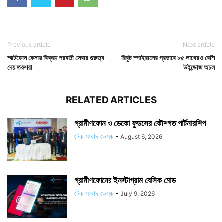
Previous article
Next article
স্মার্টফোন কেনায় বিক্রয় পরবর্তী সেবার গুরুত্ব
রিবুট স্পাইরালের প্রভাবে ৮৫ লাখেরও বেশি
দেয় তরুণরা
উইন্ডোজ অচল
RELATED ARTICLES
গ্রামীণফোন ও ডেকো ফুডসের কৌশগত পার্টনারশিপ
টেক সংবাদ ডেস্ক
-
August 6, 2026
গ্রামীণফোনের ইনস্টাগ্রাম বেসিক মোড
টেক সংবাদ ডেস্ক
-
July 9, 2026