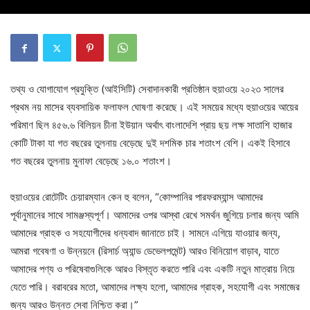
তথ্য ও যোগাযোগ প্রযুক্তি (আইসিটি) সেবাদানকারী প্রতিষ্ঠান হুয়াওয়ে ২০২৩ সালের
প্রথম নয় মাসের ব্যবসায়িক ফলাফল ঘোষণা করেছে। এই সময়ের মধ্যে হুয়াওয়ের আয়ের
পরিমাণ ছিল ৪৫৬.৬ বিলিয়ন চীনা ইউয়ান অর্থাৎ বাংলাদেশি প্রায় ছয় লক্ষ সাতাশি হাজার
কোটি টাকা যা গত বছরের তুলনায় বেড়েছে দুই দশমিক চার শতাংশ বেশি। একই হিসাবে
গত বছরের তুলনায় মুনাফা বেড়েছে ১৬.০ শতাংশ।
হুয়াওয়ের রোটেটিং চেয়ারম্যান কেন হু বলেন, “কোম্পানির পারফরম্যান্স আমাদের
পূর্বানুমানের সাথে সামঞ্জস্যপূর্ণ। আমাদের ওপর আস্থা রেখে সমর্থন জুগিয়ে চলার জন্য আমি
আমাদের গ্রাহক ও সহযোগীদের ধন্যবাদ জানাতে চাই। সামনে এগিয়ে যাওয়ার জন্য,
আমরা গবেষণা ও উন্নয়নে (রিসার্চ অ্যান্ড ডেভেলপমেন্ট) আরও বিনিয়োগ বাড়াব, যাতে
আমাদের পণ্য ও পরিষেবাগুলিকে আরও বিস্তৃত করতে পারি এবং একটি নতুন মাত্রায় নিয়ে
যেতে পারি। বরাবরের মতো, আমাদের লক্ষ্য হলো, আমাদের গ্রাহক, সহযোগী এবং সমাজের
জন্য আরও উন্নত সেবা নিশ্চিত করা।”