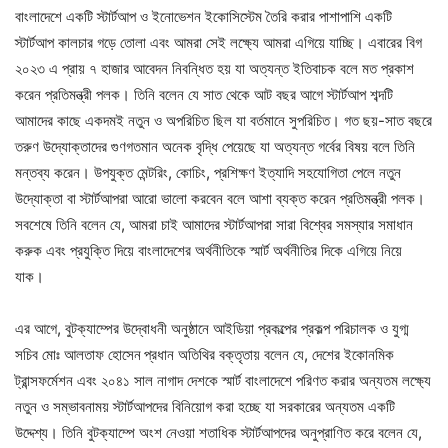
বাংলাদেশে একটি স্টার্টআপ ও ইনোভেশন ইকোসিস্টেম তৈরি করার পাশাপাশি একটি
স্টার্টআপ কালচার গড়ে তোলা এবং আমরা সেই লক্ষ্যে আমরা এগিয়ে যাচ্ছি। এবারের বিগ
২০২৩ এ প্রায় ৭ হাজার আবেদন নিবন্ধিত হয় যা অত্যন্ত ইতিবাচক বলে মত প্রকাশ
করেন প্রতিমন্ত্রী পলক। তিনি বলেন যে সাত থেকে আট বছর আগে স্টার্টআপ শব্দটি
আমাদের কাছে একদমই নতুন ও অপরিচিত ছিল যা বর্তমানে সুপরিচিত। গত ছয়-সাত বছরে
তরুণ উদ্যোক্তাদের গুণগতমান অনেক বৃদ্ধি পেয়েছে যা অত্যন্ত গর্বের বিষয় বলে তিনি
মন্তব্য করেন। উপযুক্ত মেন্টরিং, কোচিং, প্রশিক্ষণ ইত্যাদি সহযোগিতা পেলে নতুন
উদ্যোক্তা বা স্টার্টআপরা আরো ভালো করবেন বলে আশা ব্যক্ত করেন প্রতিমন্ত্রী পলক।
সবশেষে তিনি বলেন যে, আমরা চাই আমাদের স্টার্টআপরা সারা বিশ্বের সমস্যার সমাধান
করুক এবং প্রযুক্তি দিয়ে বাংলাদেশের অর্থনীতিকে স্মার্ট অর্থনীতির দিকে এগিয়ে নিয়ে
যাক।
এর আগে, বুটক্যাম্পের উদ্বোধনী অনুষ্ঠানে আইডিয়া প্রকল্পের প্রকল্প পরিচালক ও যুগ্ম
সচিব মোঃ আলতাফ হোসেন
প্রধান অতিথির বক্তৃতায় বলেন যে, দেশের ইকোনমিক
ট্রান্সফর্মেশন এবং ২০৪১ সাল নাগাদ দেশকে স্মার্ট বাংলাদেশে পরিণত করার অন্যতম লক্ষ্যে
নতুন ও সম্ভাবনাময় স্টার্টআপদের বিনিয়োগ করা হচ্ছে যা সরকারের অন্যতম একটি
উদ্দেশ্য। তিনি বুটক্যাম্পে অংশ নেওয়া শতাধিক স্টার্টআপদের অনুপ্রাণিত করে বলেন যে,