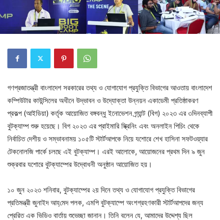
গণপ্রজাতন্ত্রী বাংলাদেশ সরকারের তথ্য ও যোগাযোগ প্রযুক্তি বিভাগের আওতায় বাংলাদেশ
কম্পিউটার কাউন্সিলের অধীনে উদ্ভাবন ও উদ্যোক্তা উন্নয়ন একাডেমী প্রতিষ্ঠাকরণ
প্রকল্প (আইডিয়া) কর্তৃক আয়োজিত বঙ্গবন্ধু ইনোভেশন গ্র্যান্ট (বিগ) ২০২৩ এর ৩দিনব্যাপী
বুটক্যাম্প শুরু হয়েছে। বিগ ২০২৩ এর প্রাইমারি স্ক্রিনিং এবং অনলাইন পিচিং থেকে
নির্বাচিত দেশীয় ও সম্ভাবনাময় ১০৫টি স্টার্টআপকে নিয়ে যশোরে শেখ হাসিনা সফটওয়্যার
টেকনোলজি পার্কে চলছে এই বুটক্যাম্প। এরই আলোকে, আয়োজনের প্রথম দিন ৯ জুন
শুক্রবার যশোরে বুটক্যাম্পের উদ্বোধনী অনুষ্ঠান আয়োজিত হয়।
১০ জুন ২০২৩ শনিবার, বুটক্যাম্পের ২য় দিনে তথ্য ও যোগাযোগ প্রযুক্তি বিভাগের
প্রতিমন্ত্রী জুনাইদ আহ্‌মেদ পলক, এমপি বুটক্যাম্পে অংশগ্রহণকারী স্টার্টআপদের জন্য
প্রেরিত এক ভিডিও বার্তায় শুভেচ্ছা জানান। তিনি বলেন যে, আমাদের উদ্দেশ্য ছিল