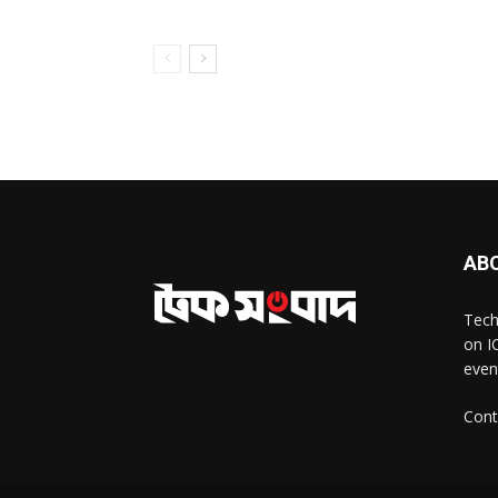
AB
Tech
on I
even
Cont