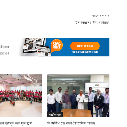
Next article
ইনফিনিক্সের ঈদ বোনানজা
প্রযুক্তি খবর
ে পুরস্কৃত করল ফুডপ্যান্ডা
ডিএমটিসিএলের বহরে টেলিমেটিকস আনছে