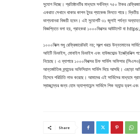
সুযোগ দিচ্ছে। প্রতিষ্ঠানটির মাধ্যমে সর্বনিম্ন ৭৫০ টাকর রেফ্রিজ
একরাত সেখানে থাকার কাপল ট্যুর প্যাকেজ মিলতে পারে। দ্বিতীয় পুর
ভাগ্যবানরা বিজয়ী হবেন। এই সুযোগটি ৩১ জুলাই পর্যন্ত অব্যাহ
বিজ্ঞপ্তিতে বলা হয়, গ্রাহকরা ১০০০ফিক্সের আউটলেট বা htt
১০০০ফিক্স শুধু রেফ্রিজারেটরই নয়; স্বল্প খরচে উন্নতমানের সার্ভ
আইটি ডিভাইস, মোবাইল ডিভাইস এবং হাউজহোল্ড ইলেক্ট্রনিক্স পণ্যে
নিয়েছে। এ ব্যাপারে ১০০০ফিক্সের চিফ সার্ভিস অফিসার (সিএসও) 
আন্তর্জাতিক ব্র্যান্ডের অফিসিয়াল সার্ভিস দিয়ে আসছি। এছাড়া আই
হিসেবে পরিচিতি লাভ করেছে। আমাদের এই সার্ভিসের মাধ্যমে গ্র
স্বাচ্ছন্দ্যের জন্য হোম অ্যাপ্লায়েন্স সার্ভিসে পিক অ্যান্ড ড্রপ
Share