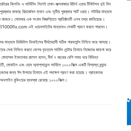
ারেটরের ক্লিনিং ও সার্ভিসিং নিলেই ঢাকা-কক্সবাজার রিটার্ন এয়ার টিকিটসহ দুই দিন
ষ্কার থাকছে রিচার্জেবল ফ্যান এবং তৃতীয় পুরষ্কার স্মার্ট ওয়াচ। লটারির মাধ্যমে
ত থাকবে। সোমবার এক সংবাদ বিজ্ঞপ্তিতে প্রতিষ্ঠানটি এসব তথ্য জানিয়েছে।
ps://1000fix.com এই ওয়েবসাইটের মাধ্যমেও সেবাটি গ্রহণ করতে পারবেন।
িসের মাধ্যমে ডিজিটাল ডিভাইসের দীর্ঘমেয়াদী সঠিক পারফর্মেন্স নিশ্চিত করে আসছে।
র সেবা নিশ্চিত করতে দেশের বৃহত্তম সার্ভিস সেন্টার হিসাবে নিজেদের জায়গা করে
মোহাম্মদ ইফতেখার রাসেল বলেন, দীর্ঘ ৭ বছরের বেশি সময় ধরে বিভিন্ন
টি, মোবাইল এবং হোম অ্যাপ্লায়েন্স সার্ভিসে ১০০০ফিক্স একটি বিশ্বস্ত ব্র্যান্ড
াহকদের জন্য ঈদ উপহার হিসাবে এই পদক্ষেপ গ্রহণ করা হয়েছে। গ্রাহকদের
 এবং অনলাইন বুকিংয়ের ব্যবস্থা রেখেছে ১০০০ফিক্স।