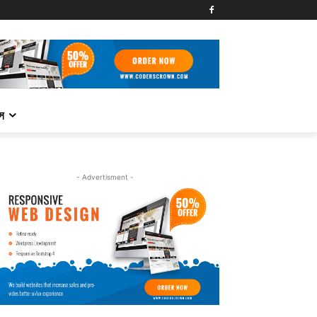
্স
- Advertisment -