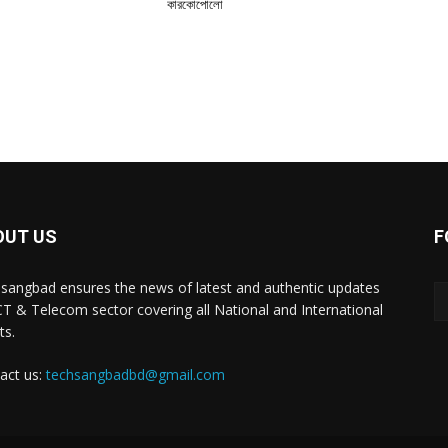
কারকোপোলো
OUT US
F
sangbad ensures the news of latest and authentic updates
CT & Telecom sector covering all National and International
ts.
act us:
techsangbadbd@gmail.com