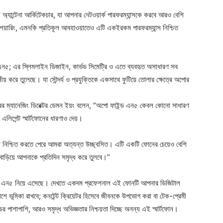
ে অ্যান্টেনা আর্কিটেকচার, যা আপনার নেটওয়ার্ক পারফরম্যান্সকে করবে আরও বেশি
শেয়ারিং, এমনকি প্রতিকূল আবহাওয়াতেও এটি একইরকম পারফরম্যান্স নিশ্চিত
 এন৫; এর স্লিমলাইন ডিজাইন, কার্ভড সিমেট্রি ও এতে ব্যবহৃত অসাধারণ সব
নীয় করে তুলেছে। যা সৌন্দর্য ও প্রযুক্তিকে একসাথে ফুটিয়ে তোলার ক্ষেত্রে অপোর
রের ম্যানেজিং ডিরেক্টর ডেমন ইয়ং বলেন, “অপো ফাইন্ড এন৫ কেবল কোনো সাধারণ
এলিগেন্ট স্মার্টফোনের ধারণাও দেয়।
া নিশ্চিত করতে পেরে আমরা অত্যন্ত উচ্ছ্বসিত। এটি একটি ফোনের চেয়েও বেশি
 বাড়িয়ে আপনাকে প্রতিদিন সমৃদ্ধ করে তুলবে।”
ইন্ড এন৫ নিয়ে এসেছে। দেখতে একদম প্রফেশনাল এই ফোনটি আপনার ডিজিটাল
 ভূমিকা রাখবে; কনটেন্ট ক্রিয়েটর হিসেবে জীবনকে উপভোগ করা বা টেক-প্রেমী
পাশাপাশি, আরও সমৃদ্ধ অভিজ্ঞতার নিশ্চয়তা দিচ্ছে অনন্য এই স্মার্টফোন।