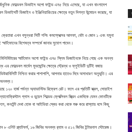
এর সর্বাধুনিক ফোল্ডেবল ডিভাইস অপো ফাইন্ড এন৫ নিয়ে এসেছে, যা এখন বাংলাদেশ
ল ডিভাইসটি ডিজাইন ও ইঞ্জিনিয়ারিংয়ের ক্ষেত্রে নতুন দিগন্ত উন্মোচন করেছে, যা
।
ে। ক্রেতারা এখন বসুন্ধরা সিটি শপিং কমপ্লেক্সের আলফা, বেটা ও জোন ১ এবং যমুনা
 স্মার্টফোনের বিশেষত্ব সম্পর্কে জানার সুযোগ পাবেন।
মিলিমিটারের স্মার্টফোন অপো ফাইন্ড এন৫ স্লিম ডিজাইনকে নিয়ে গেছে এক অনন্য
র ফোল্ডেবল মার্বেল মুভমেন্টের ক্ষেত্রে স্ট্রেন্থ ও ফ্লুইডিটি দুটিই বজায়
 ডিউরাবিলিটি নিশ্চিত করার পাশাপাশি, আপনার হাতেও দিবে অসাধারণ অনুভূতি। এর
ে অনবদ্য।
ে ১২০ হার্জ পর্যন্ত অ্যাডাপ্টিভ রিফ্রেশ রেট। ফলে এর প্রতিটি স্ক্রল, সোয়াইপ
্যানোক্রিস্টাল গ্লাস ও ডুয়েল শিল্ডেড ফ্লেক্সিবল স্ক্রিন একদিকে যেমন ফোনটিকে
ফলে, কনটেন্ট দেখা হোক বা আইডিয়া স্কেচ করা থেকে শুরু করে রাস্তায় বসে কিছু
াগন ৮ এলিট প্ল্যাটফর্ম, ১৬ জিবির অনবদ্য র‍্যাম ও ৫১২ জিবির ইন্টারনাল স্টোরেজ।