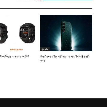
গ্যাজেটস
টি স্মার্টওয়াচ আনল মোশন ভিউ
ডিজাইন-এআইয়ে বাজিমাত, আসছে ইনফিনিক্স ৫জি
ফোন