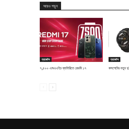
আরও পড়ুন
গ্যাজেটস
গ্যাজেটস
৭,৫০০ এমএএইচ ব্যাটারিতে রেডমি ১৭
কসপেটের নতুন দু