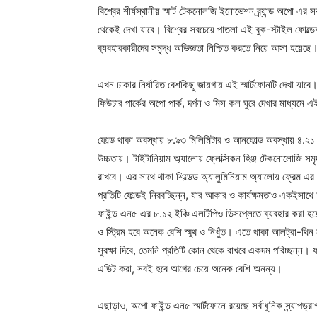
বিশ্বের শীর্ষস্থানীয় স্মার্ট টেকনোলজি ইনোভেশন ব্র্যান্ড অপো 
থেকেই দেখা যাবে। বিশ্বের সবচেয়ে পাতলা এই বুক-স্টাইল ফোল্ডেব
ব্যবহারকারীদের সমৃদ্ধ অভিজ্ঞতা নিশ্চিত করতে নিয়ে আসা হয়েছে
এখন ঢাকার নির্ধারিত বেশকিছু জায়গায় এই স্মার্টফোনটি দেখা যাব
ফিউচার পার্কের অপো পার্ক, দর্পন ও মিস কল ঘুরে দেখার মাধ্যমে এই
ফোল্ড থাকা অবস্থায় ৮.৯৩ মিলিমিটার ও আনফোল্ড অবস্থায় ৪.২১ 
উচ্চতায়। টাইটানিয়াম অ্যালোয় ফ্লেক্সিকন হিঞ্জ টেকনোলোজি সমৃদ্ধ এ
রাখবে। এর সাথে থাকা শিল্ডেড অ্যালুমিনিয়াম অ্যালোয় ফ্রেম এর
প্রতিটি ফোল্ডই নিরবচ্ছিন্ন, যার আকার ও কার্যক্ষমতাও একইসাথ
ফাইন্ড এন৫ এর ৮.১২ ইঞ্চি এলটিপিও ডিসপ্লেতে ব্যবহার করা হয়েছ
ও স্ট্রিম হবে অনেক বেশি স্মুথ ও নিখুঁত। এতে থাকা আলট্রা-থিন ন
সুরক্ষা দিবে, তেমনি প্রতিটি কোন থেকে রাখবে একদম পরিচ্ছন্ন। 
এডিট করা, সবই হবে আগের চেয়ে অনেক বেশি অনন্য।
এছাড়াও, অপো ফাইন্ড এন৫ স্মার্টফোনে রয়েছে সর্বাধুনিক স্ন্যাপড্র