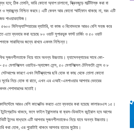
 হবে; ঠিক তেমনি, ভারি কোনো অ্যাপ চালানো, স্ক্রিনজুড়ে মাল্টিটাস্ক করা বা
ও স্বাচ্ছন্দ্য নিশ্চিত করবে। এটি কেবল আর কোনো স্মার্টফোন থাকছে না, বরং এটি
ইজড পাওয়ারহাউজ।
ে ৫৬০০ মিলিঅ্যাম্পিয়ারের ব্যাটারি, যা কাজ ও বিনোদনকে আরও বেশি সহজ করে
রাখতে এতে ব্যবহার করা হয়েছে ৮০ ওয়াট সুপারভুক ফাস্ট চার্জিং ও ৫০ ওয়াট
আপনাকে সারাদিনের জন্যে রাখবে একদম নিশ্চিন্ত।
াফির সৃজনশীলতাকে নিয়ে যাবে অনন্য উচ্চতায়। হ্যাসেলব্লাডের সাথে কো-
০ মেগাপিক্সেল ওয়াইড-অ্যাঙ্গেল লেন্স, ৫০ মেগাপিক্সেল টেলিফটো লেন্স ও ৮
ধ সেটআপের কারণে এখন সিটিস্ক্যাপের ছবি হোক বা কাছ থেকে তোলা কোনো
রখর সূর্যের নিচে হোক বা রাতে, এখন এর এআই-এমপাওয়ার আপনার ভেতরের
 একদম পেশাদারদের মতোই।
কোসিস্টেমে আরও বেশি কানেক্টেড করতে এতে ব্যবহার করা হয়েছে কালারওএস ১৫।
 ইন্টেগ্রেটেড থাকবে, ফলে ফাইল ট্রান্সফার বা ক্রস-ডিভাইস কন্ট্রোল হবে আগের
িভিটি টুলের মাধ্যমে এটি আপনার সৃজনশীলতাকেও নিয়ে যাবে অনন্য উচ্চতায়।
 তৈরি করা হোক, এর পুরোটাই থাকবে আপনার হাতের মুঠোয়।