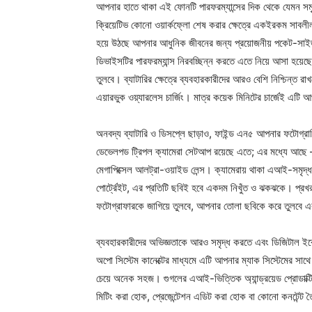
আপনার হাতে থাকা এই ফোনটি পারফরম্যান্সের দিক থেকে যেমন সমৃদ্ধ
ক্রিয়েটিভ কোনো ওয়ার্কফ্লো শেষ করার ক্ষেত্রে একইরকম সাবলীল 
হয়ে উঠছে আপনার আধুনিক জীবনের জন্য প্রয়োজনীয় পকেট-সা
ডিভাইসটির পারফরম্যান্স নিরবচ্ছিন্ন করতে এতে নিয়ে আসা হয়েছ
তুলবে। ব্যাটারির ক্ষেত্রে ব্যবহারকারীদের আরও বেশি নিশ্চিন্ত 
এয়ারভুক ওয়্যারলেস চার্জিং। মাত্র কয়েক মিনিটের চার্জেই এটি 
অনবদ্য ব্যাটারি ও ডিসপ্লে ছাড়াও, ফাইন্ড এন৫ আপনার ফটোগ্র
ডেভেলপড ট্রিপল ক্যামেরা সেটআপ রয়েছে এতে; এর মধ্যে আছে – ৫
মেগাপিক্সেল আলট্রা-ওয়াইড লেন্স। ক্যামেরায় থাকা এআই-সমৃদ্
পোর্ট্রেইট, এর প্রতিটি ছবিই হবে একদম নিখুঁত ও ঝকঝকে। প্
ফটোগ্রাফারকে জাগিয়ে তুলবে, আপনার তোলা ছবিকে করে তুলবে
ব্যবহারকারীদের অভিজ্ঞতাকে আরও সমৃদ্ধ করতে এবং ডিজিটাল ই
অপো সিস্টেম কানেক্টের মাধ্যমে এটি আপনার ম্যাক সিস্টেমের সাথে
চেয়ে অনেক সহজ। গুগলের এআই-ভিত্তিক অ্যান্ড্রয়েড প্রোডাক্ট
মিটিং করা হোক, প্রেজেন্টেশন এডিট করা হোক বা কোনো কনটেন্ট