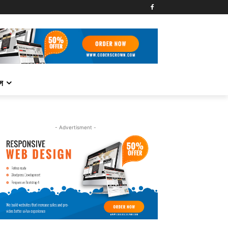
্স
- Advertisment -