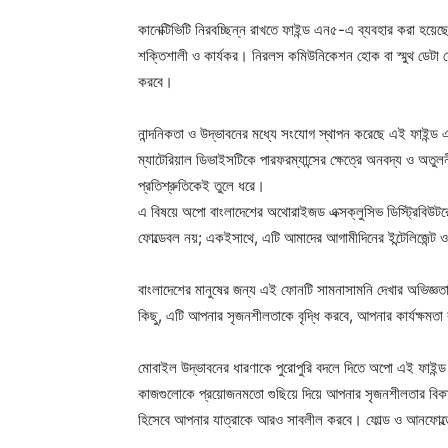
কানেক্টিভিটি নিরবচ্ছিন্ন রাখতে ফাইন্ড এন৫-এ ব্যবহার করা হয়েছ
শক্তিশালী ও কার্যকর। নিরলস কমিউনিকেশন হোক বা স্মুথ ডেটা 
করবে।
নান্দনিকতা ও উদ্ভাবনের মধ্যে সংযোগ স্থাপন করেছে এই ফাইন্ড
ম্যাটেরিয়াল ডিভাইসটিকে পারফরম্যান্সের ক্ষেত্রে অনবদ্য ও অতুল
প্রতিশ্রুতিকেই তুলে ধরে।
এ বিষয়ে অপো বাংলাদেশের অথোরাইজড এক্সক্লুসিভ ডিস্ট্রিবিউট
ফোল্ডেবল নয়; একইসাথে, এটি আমাদের আগামীদিনের ইন্টেলিজেন্ট ও 
বাংলাদেশের মানুষের জন্য এই ফোনটি সামনাসামনি দেখার অভিজ্ঞত
কিছু, এটি আপনার সৃজনশীলতাকে বৃদ্ধি করবে, আপনার কার্যক্ষমতা
মোবাইল উদ্ভাবনের ধারণাকে পুরোপুরি বদলে দিতে অপো এই ফা
কাজগুলোকে প্রয়োজনমতো গুছিয়ে দিয়ে আপনার সৃজনশীলতার বিকাশে
হিসেবে আপনার যাত্রাকে আরও সাবলীল করবে। ফোল্ড ও আনফোল্ডের 