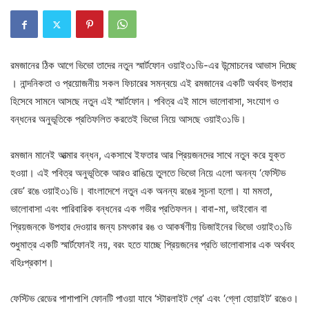
রমজানের ঠিক আগে ভিভো তাদের নতুন স্মার্টফোন ওয়াই৩১ডি-এর উন্মোচনের আভাস দিচ্ছে
। নান্দনিকতা ও প্রয়োজনীয় সকল ফিচারের সমন্বয়ে এই রমজানের একটি অর্থবহ উপহার
হিসেবে সামনে আসছে নতুন এই স্মার্টফোন। পবিত্র এই মাসে ভালোবাসা, সংযোগ ও
বন্ধনের অনুভূতিকে প্রতিফলিত করতেই ভিভো নিয়ে আসছে ওয়াই৩১ডি।
রমজান মানেই আত্মার বন্ধন, একসাথে ইফতার আর প্রিয়জনদের সাথে নতুন করে যুক্ত
হওয়া। এই পবিত্র অনুভূতিকে আরও রাঙিয়ে তুলতে ভিভো নিয়ে এলো অনন্য ‘ফেস্টিভ
রেড’ রঙে ওয়াই৩১ডি। বাংলাদেশে নতুন এক অনন্য রঙের সূচনা হলো। যা মমতা,
ভালোবাসা এবং পারিবারিক বন্ধনের এক গভীর প্রতিফলন। বাবা-মা, ভাইবোন বা
প্রিয়জনকে উপহার দেওয়ার জন্য চমৎকার রঙ ও আকর্ষণীয় ডিজাইনের ভিভো ওয়াই৩১ডি
শুধুমাত্র একটি স্মার্টফোনই নয়, বরং হতে যাচ্ছে প্রিয়জনের প্রতি ভালোবাসার এক অর্থবহ
বহিঃপ্রকাশ।
ফেস্টিভ রেডের পাশাপাশি ফোনটি পাওয়া যাবে ‘স্টারলাইট গ্রে’ এবং ‘গ্লো হোয়াইট’ রঙেও।