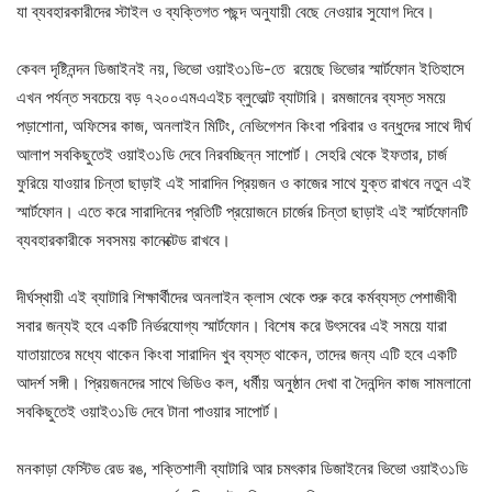
যা ব্যবহারকারীদের স্টাইল ও ব্যক্তিগত পছন্দ অনুযায়ী বেছে নেওয়ার সুযোগ দিবে।
কেবল দৃষ্টিনন্দন ডিজাইনই নয়, ভিভো ওয়াই৩১ডি-তে রয়েছে ভিভোর স্মার্টফোন ইতিহাসে
এখন পর্যন্ত সবচেয়ে বড় ৭২০০এমএএইচ ব্লুভোল্ট ব্যাটারি। রমজানের ব্যস্ত সময়ে
পড়াশোনা, অফিসের কাজ, অনলাইন মিটিং, নেভিগেশন কিংবা পরিবার ও বন্ধুদের সাথে দীর্ঘ
আলাপ সবকিছুতেই ওয়াই৩১ডি দেবে নিরবচ্ছিন্ন সাপোর্ট। সেহরি থেকে ইফতার, চার্জ
ফুরিয়ে যাওয়ার চিন্তা ছাড়াই এই সারাদিন প্রিয়জন ও কাজের সাথে যুক্ত রাখবে নতুন এই
স্মার্টফোন। এতে করে সারাদিনের প্রতিটি প্রয়োজনে চার্জের চিন্তা ছাড়াই এই স্মার্টফোনটি
ব্যবহারকারীকে সবসময় কানেক্টেড রাখবে।
দীর্ঘস্থায়ী এই ব্যাটারি শিক্ষার্থীদের অনলাইন ক্লাস থেকে শুরু করে কর্মব্যস্ত পেশাজীবী
সবার জন্যই হবে একটি নির্ভরযোগ্য স্মার্টফোন। বিশেষ করে উৎসবের এই সময়ে যারা
যাতায়াতের মধ্যে থাকেন কিংবা সারাদিন খুব ব্যস্ত থাকেন, তাদের জন্য এটি হবে একটি
আদর্শ সঙ্গী। প্রিয়জনদের সাথে ভিডিও কল, ধর্মীয় অনুষ্ঠান দেখা বা দৈনন্দিন কাজ সামলানো
সবকিছুতেই ওয়াই৩১ডি দেবে টানা পাওয়ার সাপোর্ট।
মনকাড়া ফেস্টিভ রেড রঙ, শক্তিশালী ব্যাটারি আর চমৎকার ডিজাইনের ভিভো ওয়াই৩১ডি