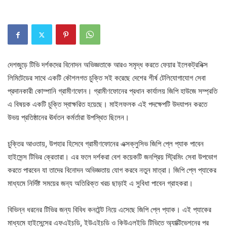
দেশজুড়ে টিভি দর্শকদের বিনোদন অভিজ্ঞতাকে আরও সমৃদ্ধ করতে ফেয়ার ইলেকট্রনিক্স
লিমিটেডের সাথে একটি কৌশলগত চুক্তি সই করেছে দেশের শীর্ষ টেলিযোগাযোগ সেবা
প্রদানকারী কোম্পানি গ্রামীণফোন। গ্রামীণফোনের প্রধান কার্যালয় জিপি হাউজে সম্প্রতি
এ বিষয়ক একটি চুক্তি স্বাক্ষরিত হয়েছে। মাইলফলক এই পদক্ষেপটি উদযাপন করতে
উভয় প্রতিষ্ঠানের ঊর্ধতন কর্মর্তারা উপস্থিত ছিলেন।
চুক্তির আওতায়, উপহার হিসেবে গ্রামীণফোনের এক্সক্লুসিভ জিপি প্লে প্যাক পাবেন
হাইসেন্স টিভির ক্রেতারা। এর ফলে দর্শকরা বেশ কয়েকটি জনপ্রিয় স্ট্রিমিং সেবা উপভোগ
করতে পারবেন যা তাদের বিনোদন অভিজ্ঞতায় যোগ করবে নতুন মাত্রা। জিপি প্লে প্যাকের
মাধ্যমে নির্দিষ্ট সময়ের জন্য অতিরিক্ত খরচ ছাড়াই এ সুবিধা পাবেন গ্রাহকরা।
বিভিন্ন ধরনের টিভির জন্য বিবিধ কনটেন্ট নিয়ে এসেছে জিপি প্লে প্যাক। এই প্যাকের
মাধ্যমে হাইসেন্সের এফএইচডি, ইউএইচডি ও কিউএলইডি টিভিতে অ্যাক্টিভেশনের পর