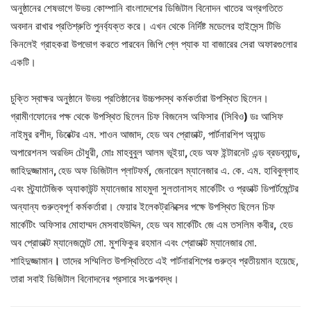
অনুষ্ঠানের শেষভাগে উভয় কোম্পানি বাংলাদেশের ডিজিটাল বিনোদন খাতের অগ্রগতিতে
অবদান রাখার প্রতিশ্রুতি পুনর্ব্যক্ত করে। এখন থেকে নির্দিষ্ট মডেলের হাইসেন্স টিভি
কিনলেই গ্রাহকরা উপভোগ করতে পারবেন জিপি প্লে প্যাক যা বাজারের সেরা অফারগুলোর
একটি।
চুক্তি স্বাক্ষর অনুষ্ঠানে উভয় প্রতিষ্ঠানের উচ্চপদস্থ কর্মকর্তারা উপস্থিত ছিলেন।
গ্রামীণফোনের পক্ষ থেকে উপস্থিত ছিলেন চিফ বিজনেস অফিসার (সিবিও
)
ডঃ আসিফ
নাইমুর রশীদ, ডিরেক্টর এম. শাওন আজাদ, হেড অব প্রোডাক্ট, পার্টনারশিপ অ্যান্ড
অপারেশনস অরভিদ চৌধুরী, মোঃ মাহবুবুল আলম ভূইয়া
,
হেড অফ ইন্টারনেট এন্ড ব্রডব্যান্ড
,
জাহিদুজ্জামান
,
হেড অফ ডিজিটাল প্লাটফর্ম
,
জেনারেল ম্যানেজার এ. কে. এম. হাবিবুল্লাহ
এবং স্ট্র্যাটেজিক অ্যাকাউন্ট ম্যানেজার মাহমুদা সুলতানাসহ মার্কেটিং ও প্রডাক্ট ডিপার্টমেন্টের
অন্যান্য গুরুত্বপূর্ণ কর্মকর্তারা। ফেয়ার ইলেকট্রনিক্সের পক্ষে উপস্থিত ছিলেন চিফ
মার্কেটিং অফিসার মোহাম্মদ মেসবাহউদ্দিন, হেড অব মার্কেটিং জে এম তসলিম কবীর
,
হেড
অব প্রোডাক্ট ম্যানেজমেন্ট মো. মুশফিকুর রহমান এবং প্রোডাক্ট ম্যানেজার
মো.
শাহিদুজ্জামান
।
তাদের সম্মিলিত উপস্থিতিতে এই পার্টনারশিপের গুরুত্ব প্রতীয়মান হয়েছে,
তারা সবাই ডিজিটাল বিনোদনের প্রসারে সংকল্পবদ্ধ।