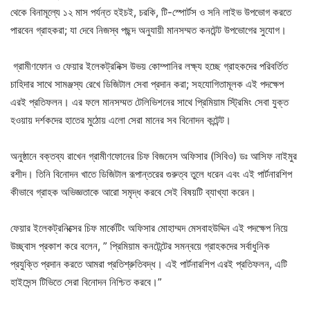
থেকে বিনামূল্যে ১২ মাস পর্যন্ত হইচই, চরকি, টি-স্পোর্টস ও সনি লাইভ উপভোগ করতে
পারবেন গ্রাহকরা; যা দেবে নিজস্ব পছন্দ অনুযায়ী মানসম্মত কনটেন্ট উপভোগের সুযোগ।
গ্রামীণফোন ও ফেয়ার ইলেকট্রনিক্স উভয় কোম্পানির লক্ষ্য হচ্ছে গ্রাহকদের পরিবর্তিত
চাহিদার সাথে সামঞ্জস্য রেখে ডিজিটাল সেবা প্রদান করা; সহযোগিতামূলক এই পদক্ষেপ
এরই প্রতিফলন। এর ফলে মানসম্মত টেলিভিশনের সাথে প্রিমিয়াম স্ট্রিমিং সেবা যুক্ত
হওয়ায় দর্শকদের হাতের মুঠোয় এলো সেরা মানের সব বিনোদন কন্টেন্ট।
অনুষ্ঠানে বক্তব্য রাখেন গ্রামীণফোনের চিফ বিজনেস অফিসার (সিবিও) ডঃ আসিফ নাইমুর
রশীদ। তিনি বিনোদন খাতে ডিজিটাল রূপান্তরের গুরুত্ব তুলে ধরেন এবং এই পার্টনারশিপ
কীভাবে গ্রাহক অভিজ্ঞতাকে আরো সমৃদ্ধ করবে সেই বিষয়টি ব্যাখ্যা করেন।
ফেয়ার ইলেকট্রনিক্সের চিফ মার্কেটিং অফিসার মোহাম্মদ মেসবাহউদ্দিন এই পদক্ষেপ নিয়ে
উচ্ছ্বাস প্রকাশ করে বলেন, ” প্রিমিয়াম কনটেন্টের সমন্বয়ে গ্রাহকদের সর্বাধুনিক
প্রযুক্তি প্রদান করতে আমরা প্রতিশ্রুতিবদ্ধ। এই পার্টনারশিপ এরই প্রতিফলন, এটি
হাইসেন্স টিভিতে সেরা বিনোদন নিশ্চিত করবে।”