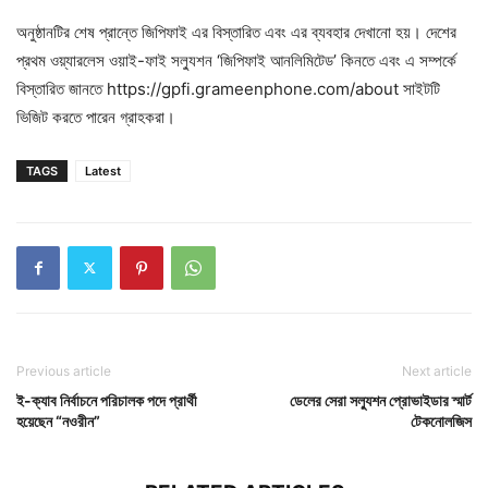
অনুষ্ঠানটির শেষ প্রান্তে জিপিফাই এর বিস্তারিত এবং এর ব্যবহার দেখানো হয়। দেশের
প্রথম ওয়্যারলেস ওয়াই-ফাই সল্যুশন ‘জিপিফাই আনলিমিটেড’ কিনতে এবং এ সম্পর্কে
বিস্তারিত জানতে https://gpfi.grameenphone.com/about সাইটটি
ভিজিট করতে পারেন গ্রাহকরা।
TAGS
Latest
Previous article
Next article
ই-ক্যাব নির্বাচনে পরিচালক পদে প্রার্থী
ডেলের সেরা সল্যুশন প্রোভাইডার স্মার্ট
হয়েছেন “নওরীন”
টেকনোলজিস