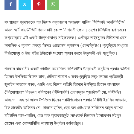
বাংলাদেশে প্রথমবারের মত ফিক্সড ওয়্যারলেস অ্যাক্সেস সার্ভিস ’জিপিফাই আনলিমিটেড’
আনল স্মার্ট কানেক্টিভিটি প্রদানকারী কোম্পানি গ্রামীণফোন। দেশের ডিজিটাল রূপান্তরের
অগ্রযাত্রায় এটি একটি উল্লেখযোগ্য মাইলফলক। একীভূত লাইসেন্সের নীতিমালা মেনে
আবাসিক ও ব্যবসা ক্ষেত্রে ফিক্সড ওয়ারলেস অ্যাক্সেস (এফডব্লিউএ) প্রযুক্তির মাধ্যমে
নির্ভরযোগ্য ও উচ্চ গতির ইন্টারনেট সংযোগ প্রদান করবে উদ্ভাবনী এই প্রযুক্তি।
গতকাল রাজধানীর একটি হোটেলে আয়োজিত জিপিফাই’র উদ্বোধনী অনুষ্ঠানে প্রধান অতিথি
হিসেবে উপস্থিত ছিলেন ডাক, টেলিযোগাযোগ ও তথ্যপ্রযুক্তি মন্ত্রণালয়ের প্রতিমন্ত্রী
জুনাইদ আহমেদ পলক, এমপি এবং বিশেষ অতিথি হিসেবে উপস্থিত ছিলেন বাংলাদেশ
টেলিযোগাযোগ নিয়ন্ত্রণ কমিশনের (বিটিআরসি) চেয়ারম্যান
প্রকৌশলী মো. মহিউদ্দিন
আহমেদ। এছাড়া আরও উপস্থিত ছিলেন গ্রামীণফোনের প্রধান নির্বাহী ইয়াসির আজমান,
চিফ মার্কেটিং অফিসার মো. সাজ্জাদ হাসিব, হেড অব নেটওয়ার্ক সার্ভিসেস আবুল কাশেম
মহিউদ্দিন আল-আমিন, হেড অফ অ্যাডজাসেন্ট নেটওয়ার্ক বিজনেস ইনোভেশন মইনুল
মোমেন এবং কোম্পানিটির অন্যান্য ঊর্ধ্বতন কর্মকর্তাবৃন্দ।