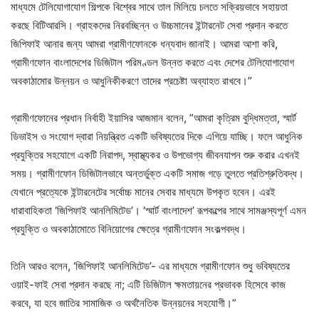
মাধ্যমে টেলিযোগাযোগ শিল্পকে বিশ্বের সাথে তাল মিলিয়ে চলতে সক্রিয়ভাবে সহায়তা
করছে বিটিআরসি। গ্রাহকদের নিরবচ্ছিন্ন ও উচ্চমানের ইন্টারনেট সেবা প্রদান করতে
জিপিফাই আনার জন্য আমরা গ্রামীণফোনকে ধন্যবাদ জানাই। আমরা আশা করি,
গ্রামীণফোন বাংলাদেশের ডিজিটাল পরিমণ্ডল উন্নত করতে এবং দেশের টেলিযোগাযোগ
অবকাঠামোর উন্নয়ন ও আধুনিকীকরণে তাদের প্রচেষ্টা অব্যাহত রাখবে।”
গ্রামীণফোনের প্রধান নির্বাহী ইয়াসির আজমান বলেন, ”আমরা কৃত্রিম বুদ্ধিমত্তা, স্মার্ট
ডিভাইস ও সংযোগ দ্বারা নিয়ন্ত্রিত একটি ভবিষ্যতের দিকে এগিয়ে যাচ্ছি। ফলে আধুনিক
প্রযুক্তির সহযোগে একটি নিরাপদ, স্বাস্থ্যকর ও উপভোগ্য জীবনযাপন শুরু করার এখনই
সময়। গ্রামীণফোন ডিজিটালভাবে অন্তর্ভুক্ত একটি সমাজ গড়ে তুলতে প্রতিশ্রুতিবদ্ধ।
যেখানে প্রত্যেকে ইন্টারনেটের সর্বোচ্চ মানের সেবার মাধ্যমে উপকৃত হবেন। এরই
ধারাবাহিকতা ‘জিপিফাই আনলিমিটেড’। ‘স্মার্ট বাংলাদেশ’ রূপকল্পের সাথে সামঞ্জস্যপূর্ণ এমন
প্রযুক্তি ও অবকাঠামোতে বিনিয়োগের ক্ষেত্রে গ্রামীণফোন সংকল্পবদ্ধ।
তিনি আরও বলেন, ‘জিপিফাই আনলিমিটেড’- এর মাধ্যমে গ্রামীণফোন শুধু ভবিষ্যতের
ওয়াই-ফাই সেবা প্রদান করছে না; এটি ডিজিটাল ক্ষমতায়নের প্রভাবক হিসেবে কাজ
করবে, যা হবে জাতির সামাজিক ও অর্থনৈতিক উন্নয়নের সহযোগী।”