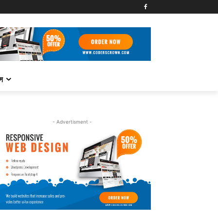
্স
- Advertisment -