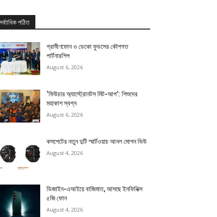
সর্বাাধিক পঠিত
গ্রামীণফোন ও ডেকো ফুডসের কৌশগত
পার্টনারশিপ
August 6, 2026
‘ফিউচার অ্যাস্ট্রোনটস মিট-আপ’: শিশুদের
মহাকাশ স্বপ্ন
August 6, 2026
কসপেটের নতুন দুটি স্মার্টওয়াচ আনল মোশন ভিউ
August 4, 2026
ডিজাইন-এআইয়ে বাজিমাত, আসছে ইনফিনিক্স
৫জি ফোন
August 4, 2026