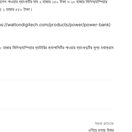
্যারলেস পাওয়ার ব্যাংকটির দাম ২ হাজার ১৫০ টাকা ও ২০ হাজার মিলিঅ্যাম্পিয়ার
য়েছে ২ হাজার ৫৫০ টাকা।
টেক (https://waltondigitech.com/products/power/power-bank)
জার মিলিঅ্যাম্পিয়ার ব্যাটারির ক্যাপাসিটির পাওয়ার ব্যাংকদুটির মূল্য যথাক্রমে
Next article
এগিয়ে চলছে উবার