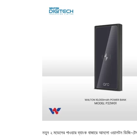
নতুন ২ মডেলের পাওয়ার ব্যাংক বাজারে আনলো ওয়ালটন ডিজি-টেক ই