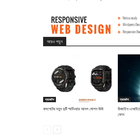
আরও পড়ুন
গ্যাজেটস
গ্যাজেটস
কসপেটের নতুন দুটি স্মার্টওয়াচ আনল মোশন ভিউ
ডিজাইন-এআইয়ে 
ফোন