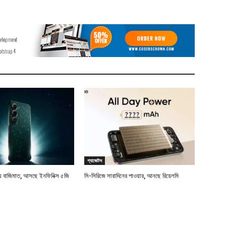
গ্যাজেটস
বাজিমাত, আসছে ইনফিনিক্স ৫জি
সি-সিরিজে সারাদিনের পাওয়ার, আনছে রিয়েলমি