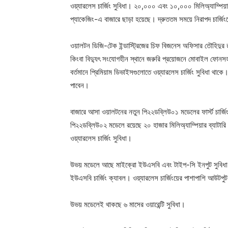
ওয়্যারলেস চার্জিং সুবিধা। ২০,০০০ এবং ১০,০০০ মিলিঅ্যাম্পিয়ার 
প্যাকেজিং-এ বাজারে ছাড়া হয়েছে। দ্রুততম সময়ে নিরাপদ চার্জিংয
ওয়ালটন ডিজি-টেক ইন্ডাস্ট্রিজের চিফ বিজনেস অফিসার তৌহিদুর র
কিংবা বিদ্যুৎ সংযোগহীন স্থানে জরুরি প্রয়োজনে মোবাইল ফোনসহ বি
বর্তমানে প্রিমিয়াম ডিভাইসগুলোতে ওয়্যারলেস চার্জিং সুবিধা থা
পাবেন।
বাজারে আসা ওয়ালটনের নতুন পি২২ডব্লিউ০১ মডেলের ফার্স্ট চার্জিং
পি২২ডব্লিউ০২ মডেলে রয়েছে ২০ হাজার মিলিঅ্যাম্পিয়ার ব্যাটারি।
ওয়্যারলেস চার্জিং সুবিধা।
উভয় মডেলে আছে মাইক্রো ইউএসবি এবং টাইপ-সি ইনপুট সুবিধা। স
ইউএসবি চার্জিং ক্যাবল। ওয়্যারলেস চার্জিংয়ের পাশাপাশি আউ
উভয় মডেলেই থাকছে ৬ মাসের ওয়ারেন্টি সুবিধা।