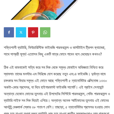
শক্তিশালী ব্যাটারি, ফিউচারিস্টিক ফাইভজি পারফরমেন্স ও ভার্সাটাইল ট্রিপল ক্যামেরা,
সাথে সাশ্রয়ী মূল্য! এতোসব কিছু একটি মাত্র ফোনে পাবেন বলে ভেবেছেন কখনও?
ঠিক এই ভাবনাকেই সত্যি করে সব দিক থেকে সমৃদ্ধ মোবাইল অভিজ্ঞতা নিশ্চিত করে
স্যামসাং তাদের মনস্টার এম সিরিজে যোগ করেছে নতুন এম১৪ ফাইভজি। দুর্দান্ত দামে
চমৎকার সব ফিচার সমৃদ্ধ এই ফোনে আছে শক্তিশালী ৫ ন্যানোমিটার এক্সিনোজ ১৩৩০
অকটা-কোর প্রসেসর, যা দিবে হাইপারফাস্ট ফাইভজি সাপোর্ট। এই প্রাইস সেগমেন্টে
অন্যান্য যেকোন ফোনের তুলনায় এই চিপসেটের সিপিইউ পারফরমেন্স, গেমিং পারফরমেন্স ও
ব্যাটারি লাইফ সব দিক দিয়েই এগিয়ে। অন্যান্য অনেক স্মার্টফোনের তুলনায় এই ফোনের
আনটুটু বেঞ্চমার্ক স্কোর ৩৮ শতাংশ বেশি। তাছাড়া, ৫ ন্যানোমিটার প্রসেসর হওয়ায় ফোন
গরম হয়ে যাওয়া অথবা দ্রুত ব্যাটারি শেষ হয়ে যাওয়া জাতীয় সমস্যাগুলোও আর থাকছেনা