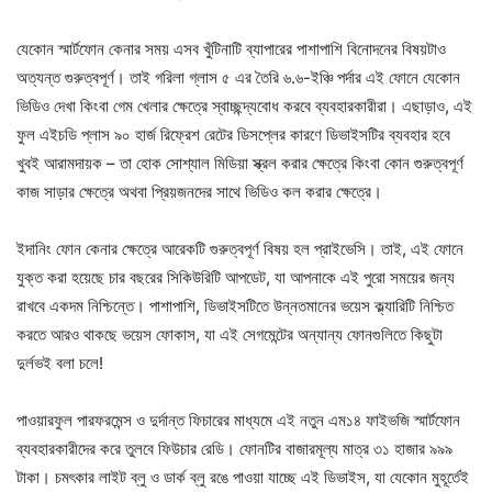
যেকোন স্মার্টফোন কেনার সময় এসব খুঁটিনাটি ব্যাপারের পাশাপাশি বিনোদনের বিষয়টাও
অত্যন্ত গুরুত্বপূর্ণ। তাই গরিলা গ্লাস ৫ এর তৈরি ৬.৬-ইঞ্চি পর্দার এই ফোনে যেকোন
ভিডিও দেখা কিংবা গেম খেলার ক্ষেত্রে স্বাচ্ছন্দ্যবোধ করবে ব্যবহারকারীরা। এছাড়াও, এই
ফুল এইচডি প্লাস ৯০ হার্জ রিফ্রেশ রেটের ডিসপ্লের কারণে ডিভাইসটির ব্যবহার হবে
খুবই আরামদায়ক – তা হোক সোশ্যাল মিডিয়া স্ক্রল করার ক্ষেত্রে কিংবা কোন গুরুত্বপূর্ণ
কাজ সাড়ার ক্ষেত্রে অথবা প্রিয়জনদের সাথে ভিডিও কল করার ক্ষেত্রে।
ইদানিং ফোন কেনার ক্ষেত্রে আরেকটি গুরুত্বপূর্ণ বিষয় হল প্রাইভেসি। তাই, এই ফোনে
যুক্ত করা হয়েছে চার বছরের সিকিউরিটি আপডেট, যা আপনাকে এই পুরো সময়ের জন্য
রাখবে একদম নিশ্চিন্তে। পাশাপাশি, ডিভাইসটিতে উন্নতমানের ভয়েস ক্ল্যারিটি নিশ্চিত
করতে আরও থাকছে ভয়েস ফোকাস, যা এই সেগমেন্টের অন্যান্য ফোনগুলিতে কিছুটা
দুর্লভই বলা চলে!
পাওয়ারফুল পারফরমেন্স ও দুর্দান্ত ফিচারের মাধ্যমে এই নতুন এম১৪ ফাইভজি স্মার্টফোন
ব্যবহারকারীদের করে তুলবে ফিউচার রেডি। ফোনটির বাজারমূল্য মাত্র ৩১ হাজার ৯৯৯
টাকা। চমৎকার লাইট ব্লু ও ডার্ক ব্লু রঙে পাওয়া যাচ্ছে এই ডিভাইস, যা যেকোন মুহূর্তেই