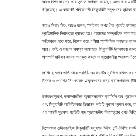
আরও বিশ্বাসযোগ্য করে তুলতে সহায়তা করেছে। এতে করে একটি স্ক
দাঁড়িয়েছে। এ কারণেই শক্তিশালী সিক্যুরিটি সল্যুশনের ভূমিকা
ইয়েও সিয়াং টিয়ং আরও বলেন, “সাইবার অপরাধীরা প্রায়ই ফাইন্যান্
প্রাতিষ্ঠানিক নিরাপত্তা ব্যাহত হয়। আমাদের সাম্প্রতিক গবেষণা
ক্ষতিকারক হতে পারে, বিশেষ করে এশিয়া প্যাসিফিক অঞ্চলের ব্যবসা
পারে। তাই এ ধরণের সমস্যা সামলাতে সিক্যুরিটি টুলসগুলো গুরুত্বপ
পাশাপাশিসাইবার হামলা শনাক্ত করতে ও প্রয়োজনীয় পদক্ষেপ নিতে প
ফিশিং হামলার ক্ষতি থেকে প্রতিষ্ঠানের সিস্টেম সুরক্ষিত রাখতে ক্যা
উন্নত ও পেশাগত সি-লেভেল এডুকেশনের জন্য ক্যাসপারস্কি ইন্টা
উদাহরণস্বরূপ, ক্যাস্পারস্কি অ্যাসেসমেন্টস ফ্যামিলি অব প্রফেশ
এবং সিক্যুরিটি আর্কিটেকচার ডিজাইন আইটি সুরক্ষা প্রদান করে, যা 
এই আইটি সুরক্ষার প্রতিটি ধাপ প্রয়োজনীয় নিরাপত্তার ওপর ভিত্
বিশেষজ্ঞরা এন্টারপ্রাইজ সিক্যুরিটি সল্যুশন উইথ এন্টি-ফিশিং সফটওয
ফর বিজনেস অ্যাডভান্সড, ক্যাস্পারস্কি টোটাল সিক্যুরিটি ফর বিজনে