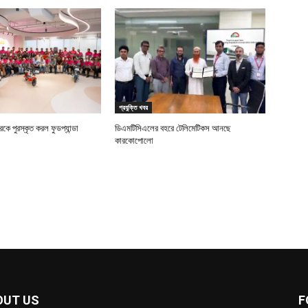
প্রযুক্তি খবর
ে পুরস্কৃত করল ফুডপ্যান্ডা
ডিএমটিসিএলের বহরে টেলিমেটিকস আনছে
কারকোপোলো
OUT US
F