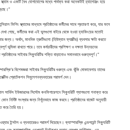
্যাম ও একটি বৈধ যোগাযোগের মধ্যে পার্থক্য করা অনেকটাই চ্যালেঞ্জিং হয়ে
 বাড়ছে।”
সিয়াল ফিশিং স্ক্যামের মাধ্যমে প্রতিষ্ঠানের কর্মীদের সাথে প্রতারণা করে, যার ফলে
য় দেখা গেছে, কর্মীদের করা এই ভুলগুলো বাইরে থেকে হওয়া হ্যাকিংয়ের মতোই
র জন্য। অর্থাৎ, মানবিক ত্রুটিগুলো (হিউম্যান ফ্যাক্টির) ব্যবসার ক্ষতি করতে
ূর্ণ ভূমিকা রাখতে পারে। তবে কর্মচারীদের প্রশিক্ষণ ও দক্ষতা উন্নয়নের
্রতিষ্ঠানের সাইবার সিক্যুরিটির শক্তি বাড়ানোও সমানভাবে গুরুত্বপূর্ণ।”
স্পারস্কি’র বিশেষজ্ঞরা সাইবার সিক্যুরিটির গুরুত্ব এবং ঝুঁকি মোকাবেলায় তাদের
রেক্টিভ প্রোটেকশন সিমুলেশনব্যবহারের পরামর্শ দেন।
নাল সার্ভিস ইউজারদের সিস্টেম কনফিগারেশনে সিক্যুরিটি গ্যাপগুলো শনাক্ত করে
কোন নির্দিষ্ট সংস্থার জন্য নিখুঁতভাবে কাজ করবে। প্রতিষ্ঠানের বাজেট অনুযায়ী
তি করে তৈরি হয়।
়্যার ইন্সটল ও ব্যবহারেরও পরামর্শ দিয়েছেন। ক্যাস্পারস্কি এন্ডপয়েন্ট সিক্যুরিটি
স এবং ক্যাস্পারস্কি এন্ডপয়েন্ট ডিটেকশন অ্যান্ড রেসপন্স অপ্টিমাম- এর