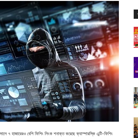
 সালে ৭ হাজারেরও বেশি ফিশিং লিংক শনাক্ত করেছে ক্যাস্পারস্কি এন্টি-ফিশিং