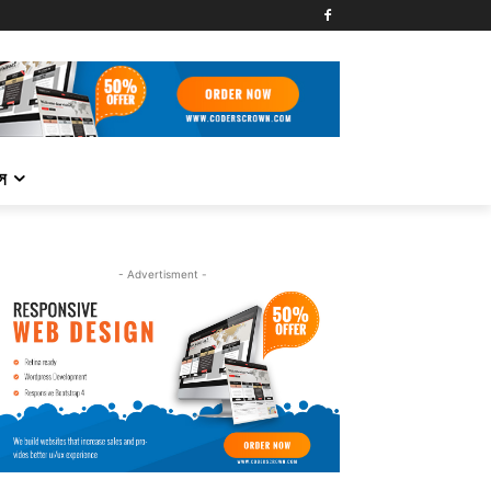
্স
- Advertisment -