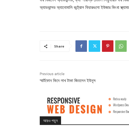
অ্যাডভান্সড অ্যানোমালি কন্ট্রোল ফিচারগুলো ইউজার কিংবা স্ক্যা
Share
Previous article
স্মার্টফোন কিনে লাখ টাকা জিতলেন ইউনূস
আরও পড়ুন