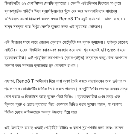
ডিভাইসটির ৩২ মেগাপিক্সেল সেলফি ক্যামেরা। সেলফি এইচডিআর ফিচারের মাধ্যমে
ব্যাকগ্রাউন্ড লাইটের উৎস স্বয়ংক্রিয়ভাবে খুঁজে বের করে অ্যালগরিদমের সাহায্যে
অতিরিক্ত আলো নিয়ন্ত্রণ করতে সক্ষম Reno8 T’র ফ্রন্ট ক্যামেরা। আলো ও ছায়ার
মধ্যে সমন্বয় করে নিখুঁত সেলফি তুলতে সক্ষম এই ক্যামেরা সেটআপ।
এই ফিচারের সাথে আছে বোকেহ ফ্লেয়ার পোর্ট্রেইট সহ ব্যাক ক্যামেরা। দুর্দান্ত বোকেহ
লাইটের সাহায্যে গ্লিটারিং ব্যাকড্রপ ব্যবহার করে এখন খুব সহজেই ছবি তুলতে পারবেন
ব্যবহারকারীরা। এই প্রযুক্তি আশেপাশের (ব্যাকগ্রাউন্ড) অন্যান্য বস্তু থেকে আপনাকে
আলাদা করে সবসময় ক্যামেরার মূল ফোকাসে রাখবে।
এছাড়া, Reno8 T স্মার্টফোন দিয়ে যারা ভ্লগ তৈরি করতে ভালোবাসেন তারা দুর্দান্ত ও
প্রফেশনাল কোয়ালিটির ভিডিও তৈরি করতে পারবেন। কনটেন্ট তৈরির ক্ষেত্রে অনন্য মাত্রা
যোগ করতে এ ডিভাইসে আছে ডুয়েল-ভিউ ভিডিও। ব্যবহারকারীরা এখন মাত্র এক
ক্লিকে ফ্রন্ট ও রেয়ার ক্যামেরা দিয়ে একসাথে ভিডিও করার সুযোগ পাবেন, যা আপনার
ভিডিও দেখার অভিজ্ঞতাকে অনন্য উচ্চতায় নিয়ে যাবে।
এই ডিভাইসে রয়েছে এআই পোর্ট্রেইট রিটাচিং ও ফ্ল্যাশ স্ন্যাপশটের মতো আরও অনেক