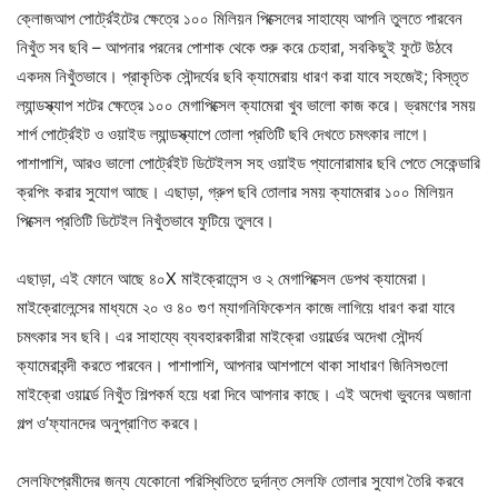
ক্লোজআপ পোর্ট্রেইটের ক্ষেত্রে ১০০ মিলিয়ন পিক্সেলের সাহায্যে আপনি তুলতে পারবেন
নিখুঁত সব ছবি – আপনার পরনের পোশাক থেকে শুরু করে চেহারা, সবকিছুই ফুটে উঠবে
একদম নিখুঁতভাবে। প্রাকৃতিক সৌন্দর্যের ছবি ক্যামেরায় ধারণ করা যাবে সহজেই; বিস্তৃত
ল্যান্ডস্ক্যাপ শটের ক্ষেত্রে ১০০ মেগাপিক্সেল ক্যামেরা খুব ভালো কাজ করে। ভ্রমণের সময়
শার্প পোর্ট্রেইট ও ওয়াইড ল্যান্ডস্ক্যাপে তোলা প্রতিটি ছবি দেখতে চমৎকার লাগে।
পাশাপাশি, আরও ভালো পোর্ট্রেইট ডিটেইলস সহ ওয়াইড প্যানোরামার ছবি পেতে সেকেন্ডারি
ক্রপিং করার সুযোগ আছে। এছাড়া, গ্রুপ ছবি তোলার সময় ক্যামেরার ১০০ মিলিয়ন
পিক্সেল প্রতিটি ডিটেইল নিখুঁতভাবে ফুটিয়ে তুলবে।
এছাড়া, এই ফোনে আছে ৪০X মাইক্রোলেন্স ও ২ মেগাপিক্সেল ডেপথ ক্যামেরা।
মাইক্রোলেন্সের মাধ্যমে ২০ ও ৪০ গুণ ম্যাগনিফিকেশন কাজে লাগিয়ে ধারণ করা যাবে
চমৎকার সব ছবি। এর সাহায্যে ব্যবহারকারীরা মাইক্রো ওয়ার্ল্ডের অদেখা সৌন্দর্য
ক্যামেরাবন্দী করতে পারবেন। পাশাপাশি, আপনার আশপাশে থাকা সাধারণ জিনিসগুলো
মাইক্রো ওয়ার্ল্ডে নিখুঁত শিল্পকর্ম হয়ে ধরা দিবে আপনার কাছে। এই অদেখা ভুবনের অজানা
গল্প ও’ফ্যানদের অনুপ্রাণিত করবে।
সেলফিপ্রেমীদের জন্য যেকোনো পরিস্থিতিতে দুর্দান্ত সেলফি তোলার সুযোগ তৈরি করবে