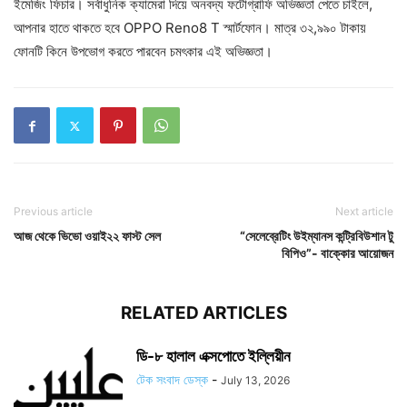
ইমেজিং ফিচার। সর্বাধুনিক ক্যামেরা দিয়ে অনবদ্য ফটোগ্রাফি অভিজ্ঞতা পেতে চাইলে,
আপনার হাতে থাকতে হবে OPPO Reno8 T স্মার্টফোন। মাত্র ৩২,৯৯০ টাকায়
ফোনটি কিনে উপভোগ করতে পারবেন চমৎকার এই অভিজ্ঞতা।
Previous article
Next article
আজ থেকে ভিভো ওয়াই২২ ফাস্ট সেল
“সেলেব্রেটিং উইম্যানস কন্ট্রিবিউশান টু
বিপিও”- বাক্কোর আয়োজন
RELATED ARTICLES
ডি-৮ হালাল এক্সপোতে ইল্লিয়ীন
টেক সংবাদ ডেস্ক
-
July 13, 2026