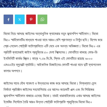
ভিভো নিয়ে আসছে জাইসের অত্যাধুনিক ক্যামেরার নতুন ফ্ল্যাগশিপ স্মার্টফোন। ভিভো
ভি৫০ স্মার্টফোনটির মাধ্যমে পাওয়া যাবে আরও বেশি প্রাণবন্ত ও নিখুঁত ছবি। বিশেষ করে
প্রো-লেভেল পোর্ট্রেট ফটোগ্রাফিতে এটি দেবে এক অনন্য অভিজ্ঞতা। ভিভো ভি৫০ এর
প্রতিটি ক্যামেরাই জাইস প্রযুক্তির ৫০ মেগা পিক্সেলের। ফোনটিতে থাকছে ফোর-ডি
ইনফিনিটি কার্ভড স্ক্রিন। মাত্র ৭.৩৯ মি.মি. স্লিম এই ফোনটিতে রয়েছে ৬০০০
এমএএইচ ব্লুভোল্ট ব্যাটারি। আইকনিক ডিজাইনের ফোনটি পাওয়া যাবে দুটি ফ্যাশনেবল
কালার অপশনে।
জাইসের সাথে যৌথ গবেষণা ও উন্নয়নের কাজ করে আসছে ভিভো। বিশ্বখ্যাত লেন্স
নির্মাতা প্রতিষ্ঠান জাইসের সহযোগিতায় এর আগেও কয়েকটি এক্স এবং ভি সিরিজের
ফ্ল্যাগশিপ স্মার্টফোন বাজারে এনেছে ভিভো। তারই ধারাবাহিকতায় এবার আসছে জাইসের
ইমেজিং সিস্টেমে তৈরি আরও উন্নত পোর্ট্রেট ফটোগ্রাফি প্রযুক্তির ভিভো ভি৫০