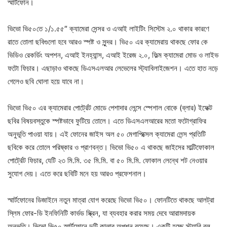
স্মার্টফোন।
ভিভো ভি৫০তে ১/১.৫৫″ ক্যামেরা সেন্সর ও এআই লাইটিং সিস্টেম ২.০ থাকার কারণে
রাতে তোলা ছবিগুলো হবে আরও স্পষ্ট ও সুন্দর। ভি৫০ এর ক্যামেরায় থাকছে ফোর কে
ভিডিও রেকর্ডিং অপশন, এআই ইনহ্যান্স, এআই ইরেজ ২.০, ফিল্ম ক্যামেরা মোড ও লাইভ
ফটো ফিচার। এছাড়াও থাকছে ডিএসএলআর লেভেলের স্ট্যাবিলাইজেশন। এতে হাত নড়ে
গেলেও ছবি ঘোলা হয়ে যাবে না।
ভিভো ভি৫০ এর ক্যামেরার পোর্ট্রেট মোডে পেশাদার লেন্সে স্পেশাল বোকে (ব্লার) ইফেক্ট
ছবির বিষয়বস্তুকে স্পষ্টভাবে ফুটিয়ে তোলে। এতে ডিএসএলআরের মতো ফটোগ্রাফির
অনুভূতি পাওয়া যায়। এই ফোনের জাইস অল ৫০ মেগাপিক্সেল ক্যামেরা লেন্স প্রতিটি
ছবিকে করে তোলে পরিষ্কার ও প্রাণবন্ত। ভিভো ভি৫০ এ থাকছে জাইসের মাল্টিফোকাল
পোর্ট্রেট ফিচার, যেটি ২৩ মি.মি. ৩৫ মি.মি. বা ৫০ মি.মি. ফোকাল লেন্থে শট নেওয়ার
সুযোগ দেয়। এতে করে ছবিটি মনে হয় আরও প্রফেশনাল।
স্মার্টফোনের ডিজাইনে নতুন মাত্রা যোগ করেছে ভিভো ভি৫০। ফোনটিতে থাকছে আলট্রা
স্লিম ফোর-ডি ইনফিনিটি কার্ভড স্ক্রিন, যা ব্যবহার করার সময় দেবে আরামদায়ক
অনুভূতি। ভিভো ভি৫০ স্মার্টফোনে দুটি কালার অপশন রয়েছে। একটি হচ্ছে স্ট্যারি ব্লু,