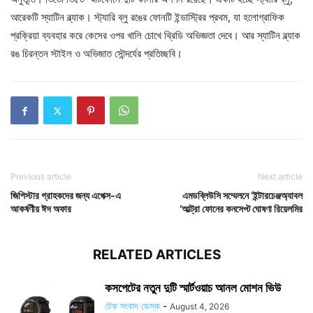
আরেকটি স্যাটিন ব্ল্যাক। স্ট্যারি ব্লু রঙের ফোনটি ইন্ডাস্ট্রির প্রথম, যা হলোগ্রাফিক
প্রক্রিয়া ব্যবহার করে কেসের ওপর খালি চোখে থ্রিডি অভিজ্ঞতা দেবে। আর স্যাটিন ব্ল্যাক
রঙ চিরন্তন স্টাইল ও অভিজাত সৌন্দর্যের প্রতিচ্ছবি।
Previous article
Next article
জিপিস্টার গ্রাহকদের জন্য এপেক্স-এ
এমডব্লিউসি সম্মেলনে ‘ইন্টারচেঞ্জঅ্যাবল
আকর্ষণীয় ঈদ অফার
‘আল্ট্রা ফোনের কনসেপ্ট ঘোষণা রিয়েলমির
RELATED ARTICLES
কসপেটের নতুন দুটি স্মার্টওয়াচ আনল মোশন ভিউ
টেক সংবাদ ডেস্ক
-
August 4, 2026