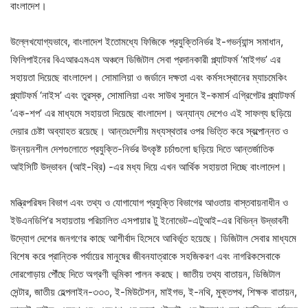
বাংলাদেশ।
উল্লেখযোগ্যভাবে, বাংলাদেশ ইতোমধ্যে ফিজিকে প্রযুক্তিনির্ভর ই-গভর্ন্যান্স সমাধান,
ফিলিপাইনের বিএআরএমএম অঞ্চলে ডিজিটাল সেবা প্রদানকারী প্ল্যাটফর্ম ‘মাইগভ’ এর
সহায়তা দিয়েছে বাংলাদেশ। সোমালিয়া ও জর্ডানে দক্ষতা এবং কর্মসংস্থানের ম্যাচমেকিং
প্ল্যাটফর্ম ‘নাইস’ এবং তুরস্ক, সোমালিয়া এবং সাউথ সুদানে ই-কমার্স এগ্রিগেটর প্ল্যাটফর্ম
‘এক-শপ’ এর মাধ্যমে সহায়তা দিয়েছে বাংলাদেশ। অন্যান্য দেশেও এই সাফল্য ছড়িয়ে
দেয়ার চেষ্টা অব্যাহত রয়েছে। আন্তঃদেশীয় মধ্যস্থতার ওপর ভিত্তি করে স্বল্পোন্নত ও
উন্নয়নশীল দেশগুলোতে প্রযুক্তি-নির্ভর উৎকৃষ্ট চর্চাগুলো ছড়িয়ে দিতে আন্তর্জাতিক
আইসিটি উদ্ভাবন (আই-থ্রি) -এর মধ্য দিয়ে এখন আর্থিক সহায়তা দিচ্ছে বাংলাদেশ।
মন্ত্রিপরিষদ বিভাগ এবং তথ্য ও যোগাযোগ প্রযুক্তি বিভাগের আওতায় বাস্তবায়নাধীন ও
ইউএনডিপি’র সহায়তায় পরিচালিত এসপায়ার টু ইনোভেট-এটুআই-এর বিভিন্ন উদ্ভাবনী
উদ্যোগ দেশের জনগণের কাছে আশীর্বাদ হিসেবে আবির্ভূত হয়েছে। ডিজিটাল সেবার মাধ্যমে
বিশেষ করে প্রান্তিক পর্যায়ের মানুষের জীবনযাত্রাকে সহজিকরণ এবং নাগরিকসেবাকে
দোরগোড়ায় পৌঁছে দিতে অগ্রণী ভূমিকা পালন করছে। জাতীয় তথ্য বাতায়ন, ডিজিটাল
সেন্টার, জাতীয় হেল্পলাইন-৩৩৩, ই-মিউটেশন, মাইগভ, ই-নথি, মুক্তপথ, শিক্ষক বাতায়ন,