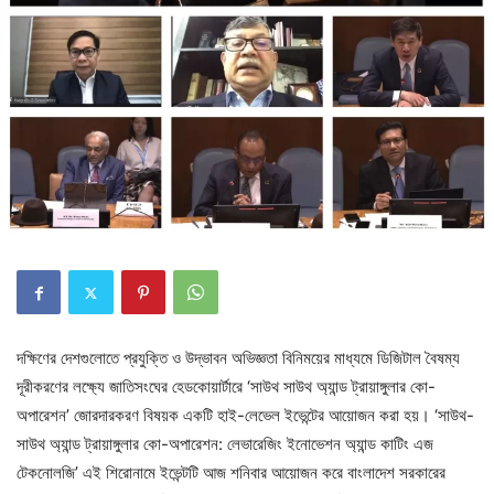
দক্ষিণের দেশগুলোতে প্রযুক্তি ও উদ্ভাবন অভিজ্ঞতা বিনিময়ের মাধ্যমে ডিজিটাল বৈষম্য
দূরীকরণের লক্ষ্যে জাতিসংঘের হেডকোয়ার্টারে ‘সাউথ সাউথ অ্যান্ড ট্রায়াঙ্গুলার কো-
অপারেশন’ জোরদারকরণ বিষয়ক একটি হাই-লেভেল ইভেন্টের আয়োজন করা হয়। ‘সাউথ-
সাউথ অ্যান্ড ট্রায়াঙ্গুলার কো-অপারেশন: লেভারেজিং ইনোভেশন অ্যান্ড কাটিং এজ
টেকনোলজি’ এই শিরোনামে ইভেন্টটি আজ শনিবার আয়োজন করে বাংলাদেশ সরকারের