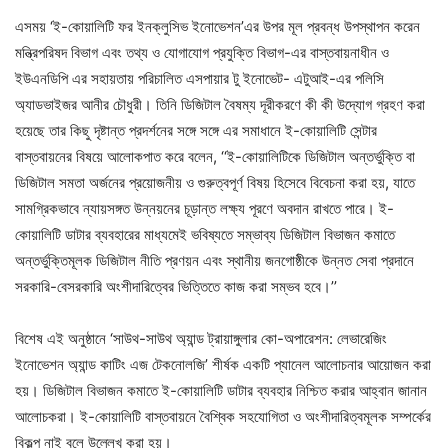
এসময় ‘ই-কোয়ালিটি ফর ইনক্লুসিভ ইনোভেশন’এর উপর মূল প্রবন্ধ উপস্থাপন করেন
মন্ত্রিপরিষদ বিভাগ এবং তথ্য ও যোগাযোগ প্রযুক্তি বিভাগ-এর বাস্তবায়নাধীন ও
ইউএনডিপি এর সহায়তায় পরিচালিত এসপায়ার টু ইনোভেট- এটুআই-এর পলিসি
অ্যাডভাইজর আনীর চৌধুরী। তিনি ডিজিটাল বৈষম্য দূরীকরণে কী কী উদ্যোগ গ্রহণ করা
হয়েছে তার কিছু দৃষ্টান্ত প্রদর্শনের সঙ্গে সঙ্গে এর সমাধানে ই-কোয়ালিটি সেন্টার
বাস্তবায়নের বিষয়ে আলোকপাত করে বলেন, ‘‘ই-কোয়ালিটিকে ডিজিটাল অন্তর্ভুক্তি বা
ডিজিটাল সমতা অর্জনের প্রয়োজনীয় ও গুরুত্বপূর্ণ বিষয় হিসেবে বিবেচনা করা হয়, যাতে
সামগ্রিকভাবে ন্যায়সঙ্গত উন্নয়নের চূড়ান্ত লক্ষ্য পূরণে অবদান রাখতে পারে। ই-
কোয়ালিটি ডাটার ব্যবহারের মাধ্যমেই ভবিষ্যতে সম্ভাব্য ডিজিটাল বিভাজন কমাতে
অন্তর্ভুক্তিমূলক ডিজিটাল নীতি প্রণয়ন এবং স্থানীয় জনগোষ্ঠীকে উন্নত সেবা প্রদানে
সরকারি-বেসরকারি অংশীদারিত্বের ভিত্তিতে কাজ করা সম্ভব হবে।’’
বিশেষ এই অনুষ্ঠানে ‘সাউথ-সাউথ অ্যান্ড ট্রায়াঙ্গুলার কো-অপারেশন: লেভারেজিং
ইনোভেশন অ্যান্ড কাটিং এজ টেকনোলজি’ শীর্ষক একটি প্যানেল আলোচনার আয়োজন করা
হয়। ডিজিটাল বিভাজন কমাতে ই-কোয়ালিটি ডাটার ব্যবহার নিশ্চিত করার আহ্বান জানান
আলোচকরা। ই-কোয়ালিটি বাস্তবায়নে বৈশ্বিক সহযোগিতা ও অংশীদারিত্বমূলক সম্পর্কের
বিকল্প নাই বলে উল্লেখ করা হয়।