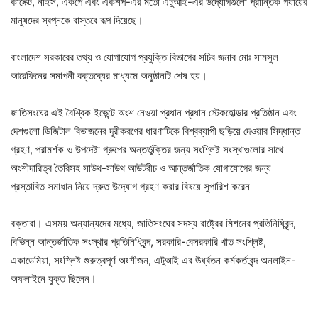
কানেক্ট, নাইস, একপে এবং একশপ-এর মতো এটুআই-এর উদ্যোগগুলো প্রান্তিক পর্যায়ের
মানুষদের স্বপ্নকে বাস্তবে রূপ দিয়েছে।
বাংলাদেশ সরকারের তথ্য ও যোগাযোগ প্রযুক্তি বিভাগের সচিব জনাব মোঃ সামসুল
আরেফিনের সমাপনী বক্তব্যের মাধ্যমে অনুষ্ঠানটি শেষ হয়।
জাতিসংঘের এই বৈশ্বিক ইভেন্টে অংশ নেওয়া প্রধান প্রধান স্টেকহোল্ডার প্রতিষ্ঠান এবং
দেশগুলো ডিজিটাল বিভাজনের দূরীকরণের ধারণাটিকে বিশ্বব্যাপী ছড়িয়ে দেওয়ার সিদ্ধান্ত
গ্রহণ, পরামর্শক ও উপদেষ্টা গ্রুপের অন্তর্ভুক্তির জন্য সংশ্লিষ্ট সংস্থাগুলোর সাথে
অংশীদারিত্ব তৈরিসহ সাউথ-সাউথ আউটরীচ ও আন্তর্জাতিক যোগাযোগের জন্য
প্রস্তাবিত সমাধান নিয়ে দ্রুত উদ্যোগ গ্রহণ করার বিষয়ে সুপারিশ করেন
বক্তারা। এসময় অন্যান্যদের মধ্যে, জাতিসংঘের সদস্য রাষ্ট্রের মিশনের প্রতিনিধিবৃন্দ,
বিভিন্ন আন্তর্জাতিক সংস্থার প্রতিনিধিবৃন্দ, সরকারি-বেসরকারি খাত সংশ্লিষ্ট,
একাডেমিয়া, সংশ্লিষ্ট গুরুত্বপূর্ণ অংশীজন, এটুআই এর ঊর্ধ্বতন কর্মকর্তাবৃন্দ অনলাইন-
অফলাইনে যুক্ত ছিলেন।