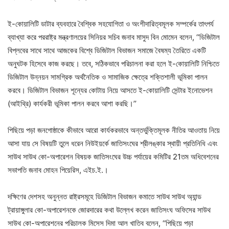
ই-কোয়ালিটি ডাটার ব্যবহারে বৈশ্বিক সহযোগিতা ও অংশীদারিত্বমূলক সম্পর্কের তাৎপর্য
ব্যাখ্যা করে পররাষ্ট্র মন্ত্রণালয়ের সিনিয়র সচিব জনাব মাসুদ বিন মোমেন বলেন, ‘‘ডিজিটাল
বিপ্লবের সাথে সাথে আজকের বিশ্বে ডিজিটাল বিভাজন সমাজে বৈষম্য তৈরিতে একটি
অনুঘটক হিসেবে কাজ করছে। তবে, সঠিকভাবে পরিচালনা করা হলে ই-কোয়ালিটি নিশ্চিতে
ডিজিটাল উন্নয়ন সামগ্রিক অর্থনৈতিক ও সামাজিক ক্ষেত্রে শক্তিশালী ভূমিকা পালন
করবে। ডিজিটাল বিভাজন শূন্যের কোটায় নিয়ে আসতে ই-কোয়ালিটি সেন্টার ইনোভেশন
(আইথ্রি) কার্যকরী ভূমিকা পালন করবে আশা করছি।’’
পিছিয়ে পড়া জনগোষ্ঠাকে কীভাবে আরো কার্যকরভাবে অন্তর্ভুক্তিমূলক নীতির আওতায় নিয়ে
আসা যায় সে বিষয়টি তুলে ধরেন নিউইয়র্কে জাতিসংঘের শ্রীলঙ্কার স্থায়ী প্রতিনিধি এবং
সাউথ সাউথ কো-অপারেশন বিষয়ক জাতিসংঘের উচ্চ পর্যায়ের কমিটির 21তম অধিবেশনের
সভাপতি জনাব মোহন পিয়েরিস, এইচ.ই.।
দক্ষিণের দেশসহ অনুন্নত রাষ্ট্রসমূহে ডিজিটাল বিভাজন কমাতে সাউথ সাউথ অ্যান্ড
ট্রায়াঙ্গুলার কো-অপারেশনকে জোরদারের কথা উল্লেখ করেন জাতিসংঘ অফিসের সাউথ
সাউথ কো-অপারেশনের পরিচালক মিসেস দিমা আল খাতিব বলেন, ‘‘পিছিয়ে পড়া