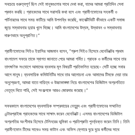
সবচেয়ে গুরুত্বপূর্ণ ছিল সেই মানুষগুলোর সাথে দেখা করা, যাদের আমরা প্রতিদিন সেবা
প্রদান করছি। গ্রাহকদের সাথে সরাসরি কথা বলে এবং গ্রামীণফোনের সহকর্মী ও
পার্টনারদের সাথে সময় কাটিয়ে আমি উপলব্ধি করেছি, কানেক্টিভিটি কীভাবে একটি সমাজ
জুড়ে সম্ভাবনার দুয়ার খুলে দিচ্ছে। আমি বাংলাদেশের উদ্যম, উদ্ভাবন ও সম্ভাবনায়
দারুণভাবে অনুপ্রাণিত।”
গ্রামীণফোনের সিইও ইয়াসির আজমান বলেন, “গ্রুপ সিইও হিসেবে বেনেডিক্টের প্রথম
বাংলাদেশ সফরে তাকে স্বাগত জানাতে পেরে আমরা গর্বিত। গ্রাহক ও কর্মীদের সাথে তার
তাৎক্ষণিক সংযোগে আমাদের ব্যবসার মূল বিষয়টি প্রতিফলিত হয়েছে- সেটি হচ্ছে সবার
আগে মানুষ। ব্যবসায়িক কমিউনিটির সাথে তার আলোচনা এবং আমাদের টিমকে দেয়া তার
অনুপ্রেরণা, আমরা যাতে দায়িত্ব ও উচ্চাকাঙ্ক্ষা নিয়ে বাংলাদেশের ডিজিটাল অগ্রগতিতে
নেতৃত্ব দিতে পারি, সেই সংকল্পকে আরও জোরদার করেছে।”
সফরকালে বাংলাদেশের ব্যবসায়িক সম্প্রদায়ের নেতৃবৃন্দ এবং গ্রামীণফোনের সম্মানিত
এন্টারপ্রাইজ গ্রাহকদের সাথে সাক্ষাৎ করেন বেনেডিক্টে। এসময় বাংলাদেশের ডিজিটাল
অগ্রগতির অংশীদার হিসেবে টেলিনরের ভূমিকা ও প্রতিশ্রুতি পুনর্ব্যক্ত করেন তিনি। তিনি
গ্রামীণফোন টিমের সাথেও সময় কাটান এবং অফিস ফ্লোরে ঘুরে ঘুরে কর্মীদের সাথে