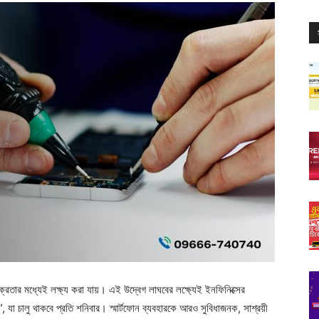
ক্রেতার মধ্যেই লক্ষ্য করা যায়। এই উদ্বেগ লাঘবের লক্ষ্যেই ইনফিনিক্সের
 ডে”, যা চালু থাকবে প্রতি শনিবার। স্মার্টফোন ব্যবহারকে আরও সুবিধাজনক, সাশ্রয়ী