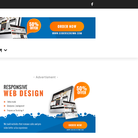
্স
- Advertisment -