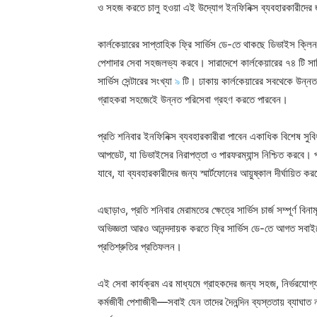
ও সহজ করতে চালু হওয়া এই উদ্যোগ ইনফিনিক্স ব্যবহারকারীদের জন
কার্লকেয়ারের সাপ্তাহিক ফ্রি সার্ভিস ডে-তে থাকছে ডিভাইস ক্ল
পেশাদার সেবা সহজলভ্য করবে। সারাদেশে কার্লকেয়ারের ৭৪ টি সার্ভি
সার্ভিস সেন্টারের সংখ্যা
৯
টি। ঢাকায় কার্লকেয়ারের সবথেকে উন্নত স
গ্রাহকরা সহজেইে উন্নত পরিসেবা গ্রহণ করতে পারবেন।
প্রতি শনিবার ইনফিনিক্স ব্যবহারকারীরা পাবেন একাধিক বিশেষ সুবিধ
আপডেট, যা ডিভাইসের নিরাপত্তা ও পারফরম্যান্স নিশ্চিত করবে। প
যাবে, যা ব্যবহারকারীদের জন্য স্মার্টফোনের আয়ুষ্কাল দীর্ঘায়িত 
এছাড়াও, প্রতি শনিবার মেরামতের ক্ষেত্রে সার্ভিস চার্জ সম্পূর্ণ বি
অভিজ্ঞতা আরও আনন্দদায়ক করতে ফ্রি সার্ভিস ডে-তে আগত সবাইকে
প্রতিশ্রুতির প্রতিফলন।
এই সেবা কার্যক্রম এর মাধ্যমে গ্রাহকদের জন্য সহজ, নির্ভরযোগ্য ও ঝ
কর্মজীবী পেশাজীবী—সবাই যেন তাদের দৈনন্দিন ব্যস্ততায় ব্যাঘাত 