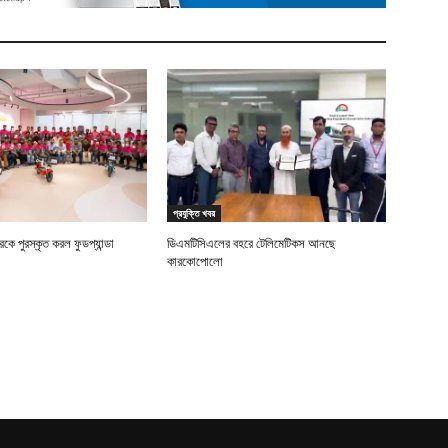
প্রযুক্তি খবর
ে পুরস্কৃত করল ফুডপ্যান্ডা
ডিএমটিসিএলের বহরে টেলিমেটিকস আনছে
কারকোপোলো