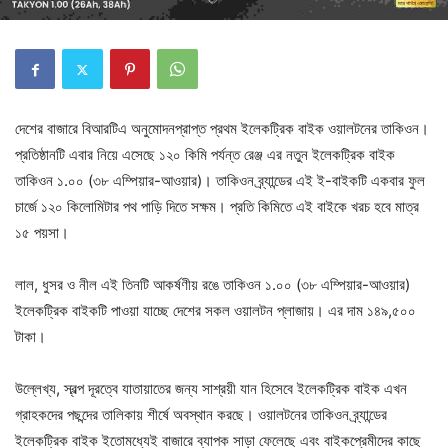
দেশের বাজারে বিআরটিএ অনুমোদনপ্রাপ্ত প্রথম ইলেকট্রিক বাইক ওয়ালটনের তাকিওন।
প্রতিষ্ঠানটি এবার নিয়ে এসেছে ১২০ কিমি পর্যন্ত রেঞ্জ এর নতুন ইলেকট্রিক বাইক
তাকিওন ১.০০ (৩৮ এম্পিয়ার-আওয়ার)। তাকিওন ব্র্যান্ডের এই ই-বাইকটি একবার ফুল
চার্জে ১২০ কিলোমিটার পথ পাড়ি দিতে সক্ষম। প্রতি কিমিতে এই বাইকে খরচ হবে মাত্র
১৫ পয়সা।
লাল, ধুসর ও নীল এই তিনটি আকর্ষণীয় রঙে তাকিওন ১.০০ (৩৮ এম্পিয়ার-আওয়ার)
ইলেকট্রিক বাইকটি পাওয়া যাচ্ছে দেশের সকল ওয়ালটন প্লাজায়। এর দাম ১৪৯,৫০০
টাকা।
উল্লেখ্য, স্বল্প দূরত্বে যাতায়াতের জন্য সাশ্রয়ী যান হিসেবে ইলেকট্রিক বাইক এখন
গ্রাহকদের পছন্দের তালিকায় শীর্ষে অবস্থান করছে। ওয়ালটনের তাকিওন ব্র্যান্ডের
ইলেকট্রিক বাইক ইতোমধ্যেই বাজারে ব্যাপক সাড়া ফেলেছে এবং বাইকপ্রেমীদের কাছে