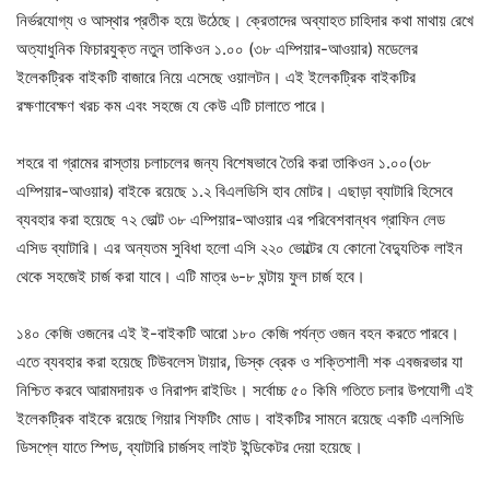
নির্ভরযোগ্য ও আস্থার প্রতীক হয়ে উঠেছে। ক্রেতাদের অব্যাহত চাহিদার কথা মাথায় রেখে
অত্যাধুনিক ফিচারযুক্ত নতুন তাকিওন ১.০০ (৩৮ এম্পিয়ার-আওয়ার) মডেলের
ইলেকট্রিক বাইকটি বাজারে নিয়ে এসেছে ওয়ালটন। এই ইলেকট্রিক বাইকটির
রক্ষণাবেক্ষণ খরচ কম এবং সহজে যে কেউ এটি চালাতে পারে।
শহরে বা গ্রামের রাস্তায় চলাচলের জন্য বিশেষভাবে তৈরি করা তাকিওন ১.০০(৩৮
এম্পিয়ার-আওয়ার) বাইকে রয়েছে ১.২ বিএলডিসি হাব মোটর। এছাড়া ব্যাটারি হিসেবে
ব্যবহার করা হয়েছে ৭২ ভোল্ট ৩৮ এম্পিয়ার-আওয়ার এর পরিবেশবান্ধব গ্রাফিন লেড
এসিড ব্যাটারি। এর অন্যতম সুবিধা হলো এসি ২২০ ভোল্টের যে কোনো বৈদ্যুতিক লাইন
থেকে সহজেই চার্জ করা যাবে। এটি মাত্র ৬-৮ ঘন্টায় ফুল চার্জ হবে।
১৪০ কেজি ওজনের এই ই-বাইকটি আরো ১৮০ কেজি পর্যন্ত ওজন বহন করতে পারবে।
এতে ব্যবহার করা হয়েছে টিউবলেস টায়ার, ডিস্ক ব্রেক ও শক্তিশালী শক এবজরভার যা
নিশ্চিত করবে আরামদায়ক ও নিরাপদ রাইডিং। সর্বোচ্চ ৫০ কিমি গতিতে চলার উপযোগী এই
ইলেকট্রিক বাইকে রয়েছে গিয়ার শিফটিং মোড। বাইকটির সামনে রয়েছে একটি এলসিডি
ডিসপ্লে যাতে স্পিড, ব্যাটারি চার্জসহ লাইট ইন্ডিকেটর দেয়া হয়েছে।