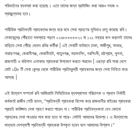
পরিবর্তনের ব্যবস্থা করা হয়েছে। এতে তাদের জন্য ব্রাউজিং করা আরও সহজ ও
স্বাচ্ছন্দ্যময় হবে।
শারীরিক প্রতিবন্ধী গ্রাহকদের জন্য ঘরে বসে সেবা গ্রহণের সুবিধাও চালু করেছে রবি।
সেবাকেন্দ্রে পৌঁছাতে সমস্যায় পড়লে ০১৬৮৮৮৮৮৮২২ বা ১২১ নম্বরে কল করলেই তাদের
বাড়িতে সেবা পৌঁছে দেবেন রবির কর্মীরা | এই সেবাটি বর্তমানে ঢাকা, গাজীপুর, সাভার,
নারায়ণগঞ্জ, কেরানীগঞ্জ, কেরানীহাট, খাতুনগঞ্জ, ময়মনসিং, নরসিংদী, চট্টগ্রাম, খুলনা,
রাজশাহী ও বরিশাল এলাকার গ্রাহকরা উপভোগ করতে পারবেন | এছাড়া রবি সারা দেশে
মোট ১0৫ টি সেবা কেন্দ্র থেকে শারীরিক প্রতিদ্বন্দ্বী গ্রাহকদের জন্য সেবা নিশ্চিত করে
আসছে |
এই উদ্যোগ সম্পর্কে রবি আজিয়াটা লিমিটেডের ব্যবস্থাপনা পরিচালক ও প্রধান নির্বাহী
কর্মকর্তা রাজীব শেঠি বলেন, “প্রতিবন্ধী গ্রাহকরা বিশেষ করে রাজধানীর বাইরের গ্রাহকরা
প্রায়ই কাঙ্ক্ষিত সেবা গ্রহণ করতে পারেন না। শারীরিক প্রতিবন্ধকতা যেন কোনো
গ্রাহকের সেবা পাওয়ার পথে বাধা হতে না পারে- সেটাই আমাদের উদ্দেশ্য। এ উদ্যোগের
মাধ্যমে দেশব্যাপী প্রতিবন্ধী গ্রাহকরা উপকৃত হবেন বলে আমাদের বিশ্বাস।”