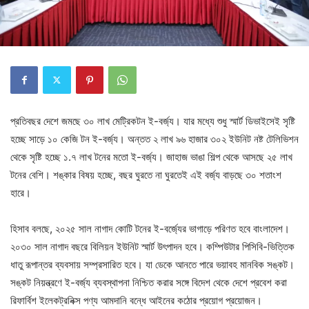
প্রতিবছর দেশে জমছে ৩০ লাখ মেট্রিকটন ই-বর্জ্য। যার মধ্যে শুধু স্মার্ট ডিভাইসেই সৃষ্টি
হচ্ছে সাড়ে ১০ কেজি টন ই-বর্জ্য। অন্তত ২ লাখ ৯৬ হাজার ৩০২ ইউনিট নষ্ট টেলিভিশন
থেকে সৃষ্টি হচ্ছে ১.৭ লাখ টনের মতো ই-বর্জ্য। জাহাজ ভাঙা শিল্প থেকে আসছে ২৫ লাখ
টনের বেশি। শঙ্কার বিষয় হচ্ছে, বছর ঘুরতে না ঘুরতেই এই বর্জ্য বাড়ছে ৩০ শতাংশ
হারে।
হিসাব বলছে, ২০২৫ সাল নাগাদ কোটি টনের ই-বর্জ্যের ভাগাড়ে পরিণত হবে বাংলাদেশ।
২০৩০ সাল নাগাদ বছরে বিলিয়ন ইউনিট স্মার্ট উৎপাদন হবে। কম্পিউটার পিসিবি-ভিত্তিক
ধাতু রূপান্তর ব্যবসায় সম্প্রসারিত হবে। যা ডেকে আনতে পারে ভয়াবহ মানবিক সঙ্কট।
সঙ্কট নিয়ন্ত্রণে ই-বর্জ্য ব্যবস্থাপনা নিশ্চিত করার সঙ্গে বিদেশ থেকে দেশে প্রবেশ করা
রিফার্বিশ ইলেকট্রনিক্স পণ্য আমদানি বন্ধে আইনের কঠোর প্রয়োগ প্রয়োজন।