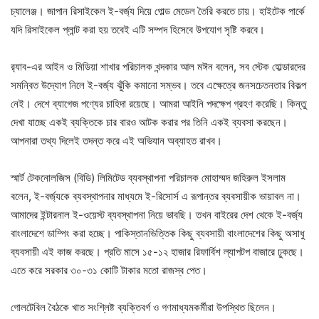
চ্যালেঞ্জ। জাপান রিসাইকেল ই-বর্জ্য দিয়ে গোল্ড মেডেল তৈরি করতে চায়। হাইটেক পার্কে
যদি রিসাইকেল প্লান্ট করা হয় তবেই এটি সম্পদ হিসেবে উপযোগ সৃষ্টি করবে।
র‌্যাব-এর আইন ও মিডিয়া শাখার পরিচালক খন্দকার আল মঈন বলেন, সব স্টেক হোল্ডারদের
সমন্বিত উদ্যোগ নিলে ই-বর্জ্য ঝুঁকি কমানো সম্ভব। তবে এক্ষেত্রে জনসচেতনতার বিকল্প
নেই। দেশে ব্যাগেজ পণ্যের চাহিদা রয়েছে। আমরা আইনি পদক্ষেপ গ্রহণ করেছি। কিন্তু
দেখা যাচ্ছে একই ব্যক্তিকে চার বারও আটক করার পর তিনি একই ব্যবসা করছেন।
আপনারা তথ্য দিলেই তদন্ত করে এই অভিযান অব্যাহত রাখব।
স্মার্ট টেকনোলজিস (বিডি) লিমিটেড ব্যবস্থাপনা পরিচালক মোহাম্মদ জহিরুল ইসলাম
বলেন, ই-বর্জ্যকে ব্যবস্থাপনার মাধ্যমে ই-রিসোর্স এ রূপান্তর ব্যবসায়ীক ভায়াবল না।
আমাদের ইন্টারনাল ই-ওয়েস্ট ব্যবস্থাপনা নিয়ে ভাবছি। তখন বাইরের দেশ থেকে ই-বর্জ্য
বাংলাদেশে ডাম্পিং করা হচ্ছে। পাকিস্তানভিত্তিক কিছু ব্যবসায়ী বাংলাদেশের কিছু অসাধু
ব্যবসায়ী এই কাজ করছে। প্রতি মাসে ১৫-১২ হাজার রিফার্বিশ ল্যাপটপ বাজারে ঢুকছে।
এতে করে সরকার ৩০-৩১ কোটি টাকার মতো রাজস্ব পেত।
গোলটেবিল বৈঠকে খাত সংশ্লিষ্ট ব্যক্তিবর্গ ও গণমাধ্যমকর্মীরা উপস্থিত ছিলেন।