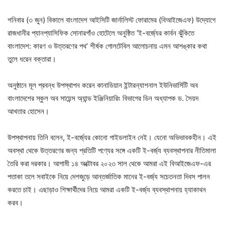
শনিবার (৩ জুন) বিকালে বাংলাদেশ আইসিটি জার্নালিস্ট ফোরামের (বিআইজেএফ) উদ্যোগে
রাজধানীর প্যানপ্যাসিফিক সোনারগাঁও হোটেলে অনুষ্ঠিত ‘ই-বর্জ্যের কার্বন ঝুঁকিতে
বাংলাদেশ: কারণ ও উত্তরণের পথ’ শীর্ষক গোলটেবিল আলোচনায় এমন আশঙ্কার কথা
তুলে ধরেন বক্তারা।
অনুষ্ঠানে মূল প্রবন্ধ উপস্থাপন করেন কানাডিয়ান ইন্টারন্যাশনাল ইউনিভার্সিটি অব
বাংলাদেশের স্কুল অব সায়েন্স অ্যান্ড ইঞ্জিনিয়ারিং বিভাগের ডিন অধ্যাপক ড. সৈয়দ
আখতার হোসেন।
উপস্থাপনায় তিনি বলেন, ই-বর্জ্যের কোনো গাইডলাইন নেই। যেনো অভিভাবকহীন। এই
অবস্থা থেকে উত্তরণের জন্য প্রতিটি পণ্যের সঙ্গে একটি ই-বর্জ্য ব্যবস্থাপনার নীতিমালা
তৈরি করা দরকার। আগামী ১৪ অক্টোবর ২০২৩ সাল থেকে আমরা এই বিআইজেএফ-এর
পতাকা তলে সবাইকে নিয়ে দেশজুড়ে আন্তর্জাতিক মানের ই-বর্জ্য সচেতনতা দিবস পালন
করতে চাই। এছাড়াও শিক্ষার্থীদের নিয়ে আমরা একটি ই-বর্জ্য ব্যবস্থাপনায় হ্যাকাথন
করব।