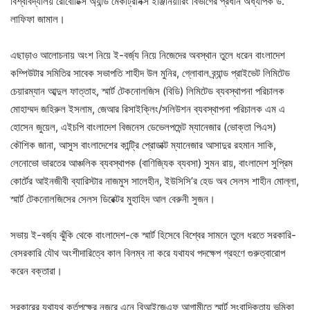
বিশ্ববিদ্যালয় রোবোটিক্স অ্যান্ড মেকাট্রনিক্স ইঞ্জিনিয়ারিং বিভাগের প্রধান অধ্যাপক ড.
লাফিফা জামাল।
এছাড়াও আলোচনায় অংশ নিয়ে ই-বর্জ্য নিয়ে নিজেদের অবস্থান তুলে ধরেন বাংলাদেশ
কম্পিউটার সমিতির সাবেক সভাপতি শাহীদ উল মুনির, গ্লোবাল ব্র্যান্ড প্রাইভেট লিমিটেড
চেয়ারম্যান আব্দুল ফাত্তাহ, স্মার্ট টেকনোলজিস (বিডি) লিমিটেড ব্যবস্থাপনা পরিচালক
মোহাম্মদ জহিরুল ইসলাম, জেআর রিসাইক্লিং/সলিউশন ব্যবস্থাপনা পরিচালক এম এ
হোসেন জুয়েল, এইচপি বাংলাদেশ বিজনেস ডেভেলপমেন্ট ম্যানেজার (ভোক্তা পিএস)
কৌশিক জানা, আসুস বাংলাদেশের কান্ট্রি প্রোডাক্ট ম্যানেজার আসাদুর রহমান সাকি,
লেনোভো ভারতের আঞ্চলিক ব্যবস্থাপক (বাণিজ্যিক ব্যবসা) সুমন রায়, বাংলাদেশ সুপ্রিম
কোর্টের আইনজীবী ব্যারিস্টার নাজমুস সালেহীন, ইউসিসি’র হেড অব সেলস শাহীন মোল্লা,
স্মার্ট টেকনোলজিসের সেলস ডিরেক্টর মুহাহিদ আল বেরুনী সুজন।
সভায় ই-বর্জ্য ঝুঁকি থেকে বাংলাদেশ-কে স্মার্ট হিসেবে বিশ্বের সামনে তুলে ধরতে সরকারি-
বেসরকারি যৌথ অংশীদারিত্বে কাল বিলম্ব না করে যথাযথ পদক্ষেপ গ্রহণে গুরুত্বারোপ
করেন বক্তারা।
সরকারের যথাযথ কর্তৃপক্ষের নজরে এনে বিআইজেএফ আগামীতে স্মার্ট সংবাদিকতায় ভূমিকা