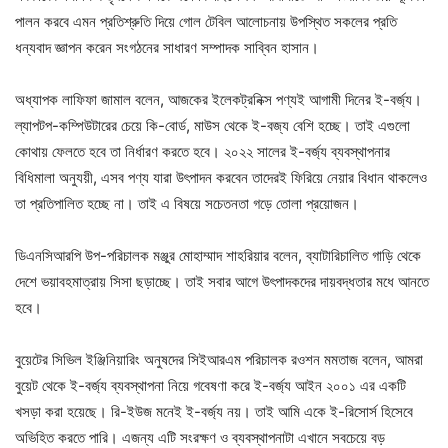
পালন করবে এমন প্রতিশ্রুতি দিয়ে গোল টেবিল আলোচনায় উপস্থিত সকলের প্রতি
ধন্যবাদ জ্ঞাপন করেন সংগঠনের সাধারণ সম্পাদক সাব্বিন হাসান।
অধ্যাপক লাফিফা জামাল বলেন, আজকের ইলেকট্রনিক্স পণ্যই আগামী দিনের ই-বর্জ্য।
ল্যাপটপ-কম্পিউটারের চেয়ে কি-বোর্ড, মাউস থেকে ই-বজ্য বেশি হচ্ছে। তাই এগুলো
কোথায় ফেলতে হবে তা নির্ধারণ করতে হবে। ২০২২ সালের ই-বর্জ্য ব্যবস্থাপনার
বিধিমালা অনুযয়ী, এসব পণ্য যারা উৎপাদন করবেন তাদেরই ফিরিয়ে নেয়ার বিধান থাকলেও
তা প্রতিপালিত হচ্ছে না। তাই এ বিষয়ে সচেতনতা গড়ে তোলা প্রয়োজন।
ডিএনসিআরপি উপ-পরিচালক মঞ্জুর মোহাম্মাদ শাহরিয়ার বলেন, ব্যাটারিচালিত গাড়ি থেকে
দেশে ভয়াবহমাত্রায় সিসা ছড়াচ্ছে। তাই সবার আগে উৎপাদকদের দায়বদ্ধতার মধে আনতে
হবে।
বুয়েটের সিভিল ইঞ্জিনিয়ারিং অনুষদের সিইআরএম পরিচালক রওশন মমতাজ বলেন, আমরা
বুয়েট থেকে ই-বর্জ্য ব্যবস্থাপনা নিয়ে গবেষণা করে ই-বর্জ্য আইন ২০০১ এর একটি
খসড়া করা হয়েছে। রি-ইউজ মনেই ই-বর্জ্য নয়। তাই আমি একে ই-রিসোর্স হিসেবে
অভিহিত করতে পারি। এজন্য এটি সংরক্ষণ ও ব্যবস্থাপনাটা এখানে সবচেয়ে বড়