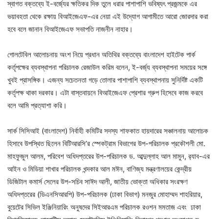
স্বাগত বক্তব্যে ই-বর্জ্যের ক্ষতিকর দিক তুলে ধরার পাশাপাশি ভবিষ্যৎ প্রজন্মকে এর
ভয়াবহতা থেকে রক্ষায় বিআইজেএফ-এর নেয়া এই উদ্যোগ আগামীতে আরো জোরদার করা
হবে বলে জানান বিআইজেএফ সভাপতি নাজনীন নাহার।
গোলটেবিল আলোচনায় অংশ নিয়ে প্রধান অতিথির বক্তব্যে বাংলাদেশ হাইটেক পার্ক
কর্তৃপক্ষের ব্যবস্থাপনা পরিচালক রেজাউল করিম বলেন, ই-বর্জ্য ব্যবস্থাপনা সময়ের সঙ্গে
খুবই প্রাসঙ্গিক। এজন্য সচেতনতা গড়ে তোলার পাশাপাশি ব্যবস্থাপনায় সুনির্দিষ্ট একটি
কর্তৃপক্ষ থাকা দরকার। এটা বাস্তবায়নে বিআইজেএফ প্রেশার গ্রুপ হিসেবে কাজ করবে
বলে আমি প্রত্যাশা করি।
সার্ক সিসিআই (বাংলাদেশ) নির্বাহী কমিটির সদস্য শাফকাত হায়দারের সঞ্চালনায় আলোচক
হিসাবে উপস্থিত ছিলেন বিটিআরসি’র স্পেকট্রাম বিভাগের উপ-পরিচালক প্রকৌশলী মো.
মাহফুজুল আলম, পরিবেশ অধিদপ্তরের উপ-পরিচালক ড. আব্দুল্লাহ আল মামুন, র‌্যাব-এর
আইন ও মিডিয়া শাখার পরিচালক খন্দকার আল মঈন, বাণিজ্য মন্ত্রণালয়ের কেন্দ্রীয়
ডিজিটাল কমার্স সেলের উপ-সচিব সাঈদ আলী, জাতীয় ভোক্তা অধিকার সংরক্ষণ
অধিদপ্তরের (ডিএনসিআরপি) উপ-পরিচালক (ঢাকা বিভাগ) মনজুর মোহাম্মদ শাহরিয়ার,
বুয়েটের সিভিল ইঞ্জিনিয়ারিং অনুষদের সিইআরএম পরিচালক রওশন মমতাজ এবং ঢাকা