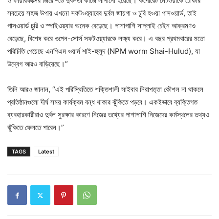
ও ফায়ারফক্সের জিরো-ডে দুর্বলতা কাজে লাগানো হয়েছে। কর্পোরেট নেটওয়ার্কে ঢোকার
সবচেয়ে সহজ উপায় এখনো সফটওয়্যারের দুর্বল জায়গা ও চুরি হওয়া পাসওয়ার্ড, তাই
পাসওয়ার্ড চুরি ও স্পাইওয়্যার অনেক বেড়েছে। পাশাপাশি সাপ্লাই চেইন আক্রমণও
বেড়েছে, বিশেষ করে ওপেন-সোর্স সফটওয়্যারকে লক্ষ্য করে। এ বছর প্রথমবারের মতো
পরিচিতি পেয়েছে এনপিএম ওয়ার্ম শাই-হুলুদ (NPM worm Shai-Hulud), যা
উদ্বেগ আরও বাড়িয়েছে।”
তিনি আরও জানান, “এই পরিস্থিতিতে শক্তিশালী সাইবার নিরাপত্তা কৌশল না থাকলে
প্রতিষ্ঠানগুলো দীর্ঘ সময় কার্যক্রম বন্ধ থাকার ঝুঁকিতে পড়বে। একইভাবে ব্যক্তিগত
ব্যবহারকারীরাও দুর্বল সুরক্ষার কারণে নিজের তথ্যের পাশাপাশি নিজেদের কর্মস্থলের তথ্যও
ঝুঁকিতে ফেলতে পারেন।”
TAGS
Latest