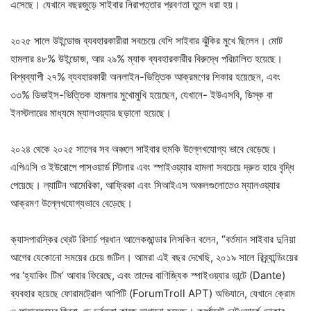
এসেছে। যেখানে বছরজুড়ে সাইবার নিরাপত্তার প্রবণতা তুলে ধরা হয়।
২০২৫ সালে উইন্ডোজ ব্যবহারকারীরা সবচেয়ে বেশি সাইবার ঝুঁকির মুখে ছিলেন। মোট
হামলার ৪৮% উইন্ডোজ, আর ২৯% ম্যাক ব্যবহারকারীর বিরুদ্ধে পরিচালিত হয়েছে।
বিশ্বব্যাপী ২৭% ব্যবহারকারী অনলাইন-ভিত্তিক আক্রমণের শিকার হয়েছেন, এবং
৩৩% ডিভাইস-ভিত্তিক হামলার মুখোমুখি হয়েছেন, যেখানে- ইউএসবি, ডিস্ক বা
ইনস্টলারের মাধ্যমে ম্যালওয়্যার ছড়ানো হয়েছে।
২০২৪ থেকে ২০২৫ সালের সব অঞ্চলে সাইবার হুমকি উল্লেখযোগ্য ভাবে বেড়েছে।
এপিএসি ও ইউরোপে পাসওয়ার্ড স্টিলার এবং স্পাইওয়্যার হামলা সবচেয়ে দ্রুত হারে বৃদ্ধি
পেয়েছে। ল্যাটিন আমেরিকা, আফ্রিকা এবং সিআইএস অঞ্চলগুলোতেও ম্যালওয়্যার
আক্রমণ উল্লেখযোগ্যভাবে বেড়েছে।
ক্যাসপারস্কির থ্রেট রিসার্চ প্রধান আলেকজান্ডার লিসকিন বলেন, “বর্তমান সাইবার দুনিয়া
আগের যেকোনো সময়ের চেয়ে জটিল। আমরা এই বছর দেখেছি, ২০১৯ সালে রিব্র্যান্ডিংয়ের
পর ‘হ্যাকিং টিম’ আবার ফিরেছে, এবং তাদের বাণিজ্যিক স্পাইওয়্যার ডান্টে (Dante)
ব্যবহার হয়েছে ফোরামট্রোল আপিটি (ForumTroll APT) অভিযানে, যেখানে ক্রোম