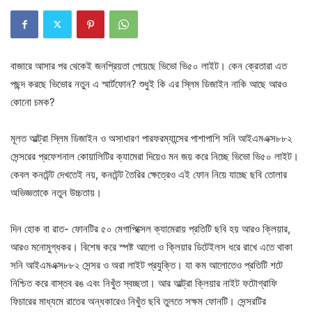
বাজারে আসার পর থেকেই জনপ্রিয়তা পেয়েছে ভিভো ভি৫০ লাইট। কেন ক্রেতারা এত
পছন্দ করছে ভিভোর নতুন এ স্মার্টফোন? শুধুই কি এর স্লিম ডিজাইন নাকি আছে আরও
কোনো চমক?
মূলত আল্ট্রা স্লিম ডিজাইন ও অসাধারণ পারফরম্যান্সের পাশাপাশি সনি আইএমএক্স৮৮২
সেন্সরের প্রফেশনাল কোয়ালিটির ক্যামেরা দিয়েও মন জয় করে নিচ্ছে ভিভো ভি৫০ লাইট।
কেবল কনটেন্ট দেখতেই নয়, কনটেন্ট তৈরির ক্ষেত্রেও এই ফোন নিয়ে যাচ্ছে ছবি তোলার
অভিজ্ঞতাকে নতুন উচ্চতায়।
দিন হোক বা রাত- ফোনটির ৫০ মেগাপিক্সেল ক্যামেরায় প্রতিটি ছবি হয় আরও ক্লিয়ার,
আরও মনোমুগ্ধকর। বিশেষ করে স্পষ্ট আলো ও ক্লিয়ার ডিটেইলস ধরে রাখে এতে থাকা
সনি আইএমএক্স৮৮২ সেন্সর ও অরা লাইট প্রযুক্তি। যা কম আলোতেও প্রতিটি শটে
নিশ্চিত করে বাস্তব রঙ এবং নিখুঁত স্বচ্ছতা। আর আল্ট্রা ক্লিয়ার নাইট ফটোগ্রাফি
ফিচারের মাধ্যমে রাতের অন্ধকারেও নিখুঁত ছবি তুলতে সক্ষম ফোনটি। সেন্সরটির