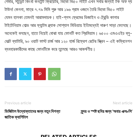
গেমার, স্টুডেন্ট কিংবা কনটেন্ট ক্রিয়েটর, ভিভো ভি৫০ লাইট এখন সবার জন্যই টক অফ দ্য
টাউন! কেননা, মাত্র ৭.৭৯ মিমি পুরু আর ১৯৬ গ্রাম ওজনে তৈরি ভিভো ভি৫০ লাইট
যেমন হালকা তেমনই আরামদায়ক। হাই-গ্লস ফ্রেমের ডিজাইন ও ট্রেন্ডি কালার
টাইটেনিয়াম গোল্ড আর ফ্যান্টম ব্ল্যাক সোশ্যাল মিডিয়ায় ইতিমধ্যেই দারুণ সাড়া ফেলেছে।
অনেকেই বলছেন, হাতে নিয়েই বোঝা যায় ফোনটি কত প্রিমিয়াম। ৬৫০০ এমএএইচ ব্লু-
ভোল্ট ব্যাটারি, ৯০ ওয়াট ফাস্ট চার্জ আর ১২০ হার্জ রিফ্রেশ রেটের স্ক্রিন – এই কম্বিনেশন
ব্যবহারকারীদের কাছে ফোনটিকে করে তুলেছে আরও আকর্ষণীয়।
Previous article
Next article
ডিজিটাল উদ্যোক্তাদের জন্য নতুন দিগন্ত
সুন্দর ও স্পষ্ট ছবির জন্য ‘অনার এক্স৮সি’
জাতিক ক্যাপিটাল