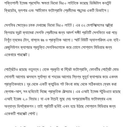
শক্তিশালী ইমেজ প্রসেসিং ক্ষমতা ভিভো ভি৫০ লাইটকে করেছে ডিজিটাল কনটেন্ট
ক্রিয়েটর, ভ্লগার এবং স্মার্টফোন ফটোগ্রাফি প্রেমীদের পছন্দের একটি ডিভাইস।
সেলফির ক্ষেত্রেও চমক দেখাচ্ছে ভিভো ভি৫০ লাইট। এর ৩২ মেগাপিক্সেলের আল্ট্রা
ক্লিয়ার ফ্রন্ট ক্যামেরা সেলফি প্রেমীদের জন্য আদর্শ সঙ্গী! প্রতিটি সেলফিতে ধরা পড়ে
নিখুঁত ত্বকের টোন, বাস্তব রঙ ও প্রাকৃতিক আলো। স্মার্ট বিউটি অ্যালগরিদম এবং হাই-
রেজুলিউশন ক্যাপচার প্রযুক্তি সেলফিগুলোকে করে তোলে সোশ্যাল মিডিয়ার জন্য
একেবারে পারফেক্ট।
পোর্ট্রেটেও রয়েছে নতুনত্ব। হোক প্রকৃতি বা স্ট্রিট ফটোগ্রাফি, ফোনটির পোর্ট্রেট মোড
সোনালী আলোয় ঝলমলে সূর্যাস্ত বা শহরের আলোয় স্নিগ্ধ মুহূর্ত ক্যাপচার করে একদম
প্রাকৃতিকভাবে। দূর থেকে একটি ক্যান্ডিড শট কিংবা কাছ থেকে সঠিকভাবে ফ্রেম করা
ক্লোজ-আপ, সব ছবিতেই দিচ্ছে প্রাকৃতিক টেক্সচার। এর এআই ইমেজ স্টুডিওতে রয়েছে
এআই ইরেজ ২.০ ফিচার। যা এক টাচেই মুছে দেয় অপ্রয়োজনীয় ফটোবম্বার এবং
অন্যান্য ডিসট্রাকশন। তাই প্রতিটি ছবিই এখন হয়ে উঠছে সোশ্যাল মিডিয়ার জন্য
একেকটি পারফেক্ট পোস্ট।