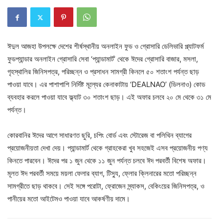
ঈদুল আজহা উপলক্ষে দেশের শীর্ষস্থানীয় অনলাইন ফুড ও গ্রোসারি ডেলিভারি প্ল্যাটফর্ম
ফুডপ্যান্ডার অনলাইন গ্রোসারি সেবা ‘প্যান্ডামার্ট’ থেকে ঈদের গ্রোসারি বাজার, মসলা,
গৃহস্থালির জিনিসপত্র, পরিচ্ছন্ন ও প্রসাধন সামগ্রী কিনলে ৫০ শতাংশ পর্যন্ত ছাড়
পাওয়া যাবে। এর পাশাপাশি নির্দিষ্ট মূল্যের কেনাকাটায় ‘DEALNAO’ (ডিলনাও) কোড
ব্যবহার করলে পাওয়া যাবে ফ্ল্যাট ৩০ শতাংশ ছাড়। এই অফার চলবে ২০ মে থেকে ৩১ মে
পর্যন্ত।
কোরবানির ঈদের আগে সাধারণত ছুরি, চপিং বোর্ড এবং স্টোরেজ বা পলিথিন ব্যাগের
প্রয়োজনীয়তা দেখা দেয়। প্যান্ডামার্ট থেকে গ্রাহকেরা খুব সহজেই এসব প্রয়োজনীয় পণ্য
কিনতে পারবেন। ঈদের পর ১ জুন থেকে ১১ জুন পর্যন্ত চলবে ঈদ পরবর্তী বিশেষ অফার।
মূলত ঈদ পরবর্তী সময়ে ময়লা ফেলার ব্যাগ, টিস্যু, ফ্লোর ক্লিনারের মতো পরিচ্ছন্ন
সামগ্রীতে ছাড় থাকবে। সেই সঙ্গে পরোটা, ফ্রোজেন স্ন্যাকস, বেকিংয়ের জিনিসপত্র, ও
পানীয়ের মতো আইটেমও পাওয়া যাবে আকর্ষণীয় দামে।