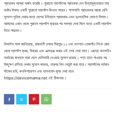
গ্রাহকের আস্থা অর্জন করেছি। পুরোনো ল্যাপটপের গ্রাহকরা যেন চিন্তামুক্তভাবে তার
কষ্টের টাকায় একটি পুরোনো ল্যাপটপ কিনতে পারেন। পাশাপাশি গ্রাহকদের আরো বেশি
সুযোগ-সুবিধা দেয়ার জন্য দেশের ইতিহাসে প্রথমবার এমন দুঃসাহসিক ঘোষণা দিলাম।
আমাদের এখান থেকে পুরাতন ল্যাপটপ ক্রয়ের পর সমস্যা দেখা দিলে অন্য একটি ল্যাপটপ
নিতে পারবেন।
ডিভাইস মামা জানিয়েছে, রাজধানী ঢাকার মিরপুর-১২ এবং গুলশান-তেজগাঁও লিংক রোড
থেকে ল্যাপটপ ক্রয়, বিক্রয় এবং এক্সচেঞ্জ করার এই সেবা নেয়া যাবে। এছাড়া অনলাইন
অর্ডারের মাধ্যমে সারা দেশে ডেলিভারি নেওয়ার সুযোগ রয়েছে। পণ্য হাতে পাওয়ার পর
কিছুক্ষণ চালিয়ে দেখার সুযোগ থাকছে, তারপর বিল পেমেন্ট করা যাবে। ল্যাপটপের বর্তমান
স্টকের ছবি, কনফিগারেশন এবং হালনাগাদ মূল্য দেখা যাবে
https://devicemama.net এই ঠিকানায়।