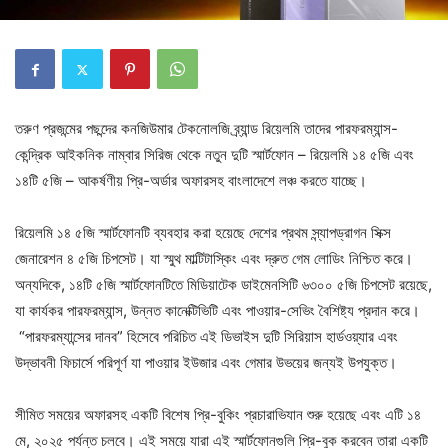
তরুণ প্রজন্মের পছন্দের কনজিউমার টেকনোলজি ব্র্যান্ড রিয়েলমি তাদের পারফরম্যান্স-
কেন্দ্রিক আইকনিক নাম্বার সিরিজ থেকে নতুন দুটি স্মার্টফোন – রিয়েলমি ১৪ ৫জি এবং
১৪টি ৫জি – আকর্ষণীয় প্রি-অর্ডার অফারসহ বাংলাদেশে লঞ্চ করতে যাচ্ছে।
রিয়েলমি ১৪ ৫জি স্মার্টফোনটি ব্যবহার করা হয়েছে দেশের প্রথম স্ন্যাপড্রাগন সিক্স
জেনারেশন ৪ ৫জি চিপসেট। যা স্মুথ মাল্টিটাস্কিং এবং দ্রুত গেম লোডিং নিশ্চিত করে।
অন্যদিকে, ১৪টি ৫জি স্মার্টফোনটিতে মিডিয়াটেক ডাইমেনসিটি ৬৩০০ ৫জি চিপসেট রয়েছে,
যা কার্যকর পারফরম্যান্স, উন্নত কানেক্টিভিটি এবং পাওয়ার-সেভিং বৈশিষ্ট্য প্রদান করে।
“পারফরম্যান্সের দানব” হিসেবে পরিচিত এই ডিভাইস দুটি সিরিয়াস হার্ডওয়্যার এবং
উদ্ভাবনী ফিচার্সে পরিপূর্ণ যা পাওয়ার ইউজার এবং গেমার উভয়ের জন্যই উপযুক্ত।
সীমিত সময়ের অফারসহ একটি বিশেষ প্রি-বুকিং প্রচারাভিযান শুরু হয়েছে এবং এটি ১৪
মে, ২০২৫ পর্যন্ত চলবে। এই সময়ে যারা এই স্মার্টফোনগুলি প্রি-বুক করবেন তারা একটি