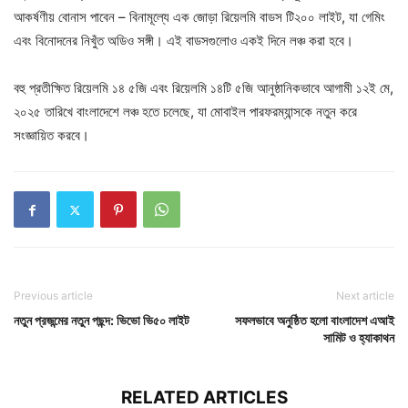
আকর্ষণীয় বোনাস পাবেন – বিনামূল্যে এক জোড়া রিয়েলমি বাডস টি২০০ লাইট, যা গেমিং
এবং বিনোদনের নিখুঁত অডিও সঙ্গী। এই বাডসগুলোও একই দিনে লঞ্চ করা হবে।
বহু প্রতীক্ষিত রিয়েলমি ১৪ ৫জি এবং রিয়েলমি ১৪টি ৫জি আনুষ্ঠানিকভাবে আগামী ১২ই মে,
২০২৫ তারিখে বাংলাদেশে লঞ্চ হতে চলেছে, যা মোবাইল পারফরম্যান্সকে নতুন করে
সংজ্ঞায়িত করবে।
Previous article
Next article
নতুন প্রজন্মের নতুন পছন্দ: ভিভো ভি৫০ লাইট
সফলভাবে অনুষ্ঠিত হলো বাংলাদেশ এআই
সামিট ও হ্যাকাথন
RELATED ARTICLES