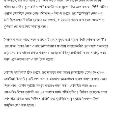
সার্টিফাইড, যার মানে হলো ১.৫ মিটার উচ্চতা থেকে পড়ে গেলেও ফোনটির বড় কোনো
ক্ষতির ভয় নেই। ধুলোবালি ও পানির ঝাপটা থেকে সুরক্ষা দিতে এতে রয়েছে IP65 রেটিং।
এছাড়া ফোনটিকে ভেতর থেকে পরিষ্কার ও নিরাপদ রাখতে এতে ‘ইন্টেলিজেন্ট ড্রেন এবং
ডাস্ট ইজেকশন’ সিস্টেম ব্যবহার করা হয়েছে, যা ফোনের ভেতরে জমা হওয়া আর্দ্রতা ও
ধুলিকণা বের করে দিতে সাহায্য করে।
দৈনন্দিন কাজকে আরও সহজ করতে এই ফোনে যুক্ত করা হয়েছে ‘নিউ ফোলাক্স এআই’।
এতে থাকা ‘ওয়ান-ট্যাপ এআই ফ্ল্যাশমেমো’র মাধ্যমে ব্যবহারকারীরা খুব সহজে গুরুত্বপূর্ণ
তথ্য সেভ করে গুছিয়ে রাখতে পারবেন। এছাড়াও বিভিন্ন ছোটখাটো কাজে সাহায্য করার
জন্য এতে অনেকগুলো এআই টুলস রয়েছে।
ফোনটির কার্যক্ষমতা ঠিক রাখতে এতে ব্যবহার করা হয়েছে মিডিয়াটেক হেলিও জি-১০০
আলটিমেট চিপসেট। এটি গেম খেলা বা একসাথে অনেকগুলো অ্যাপ চালানোর সময় যেমন
স্থির থাকে, তেমনি ব্যাটারি সাশ্রয় করতেও দারুণ দক্ষ। ফোনটিতে আছে ৬০০০
এমএএইচ বিশাল ব্যাটারি এবং ৪৫ ওয়াটের ফাস্ট চার্জিং সুবিধা। দীর্ঘক্ষণ ব্যবহারের সময়
ফোন ঠান্ডা রাখতে এতে ‘বাইপাস চার্জিং’ এবং ব্যাটারির আয়ু বাড়াতে ‘সেলফ-হিলিং’
প্রযুক্তি যোগ করা হয়েছে।