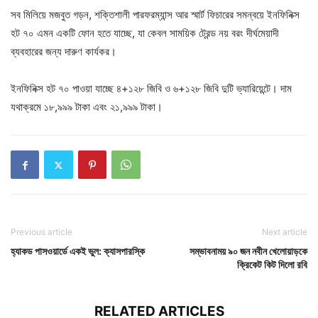
সব মিলিয়ে মজবুত গড়ন, শক্তিশালী পারফরম্যান্স আর স্মার্ট ফিচারের সমন্বয়ে ইনফিনিক্স
হট ৭০ এমন একটি ফোন হতে যাচ্ছে, যা কেবল সাময়িক ট্রেন্ড নয় বরং দীর্ঘমেয়াদী
ব্যবহারের জন্য দারুণ কার্যকর।
ইনফিনিক্স হট ৭০ পাওয়া যাচ্ছে ৪+১২৮ জিবি ও ৬+১২৮ জিবি দুটি ভ্যারিয়েন্টে। দাম
যথাক্রমে ১৮,৯৯৯ টাকা এবং ২১,৯৯৯ টাকা।
Previous article
Next article
হ্যাকড পাসওয়ার্ডে একই ভুল: ক্যাসপারস্কি
সম্ভাবনাময় ৯০ জন নবীন খেলোয়াড়কে
ক্রিকেট কিট দিলো রবি
RELATED ARTICLES