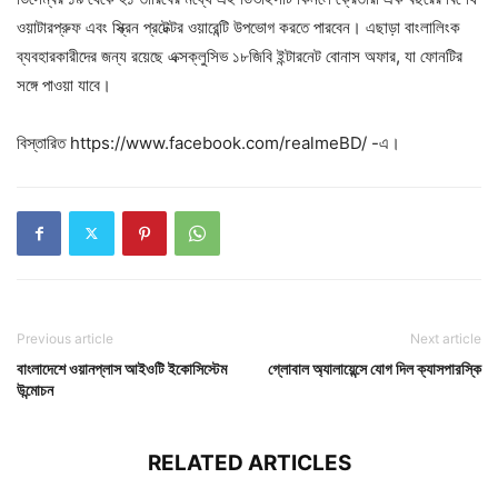
ওয়াটারপ্রুফ এবং স্ক্রিন প্রটেক্টর ওয়ারেন্টি উপভোগ করতে পারবেন। এছাড়া বাংলালিংক
ব্যবহারকারীদের জন্য রয়েছে এক্সক্লুসিভ ১৮জিবি ইন্টারনেট বোনাস অফার, যা ফোনটির
সঙ্গে পাওয়া যাবে।
বিস্তারিত https://www.facebook.com/realmeBD/ -এ।
Previous article
Next article
বাংলাদেশে ওয়ানপ্লাস আইওটি ইকোসিস্টেম
গ্লোবাল অ্যালায়েন্সে যোগ দিল ক্যাসপারস্কি
উন্মোচন
RELATED ARTICLES