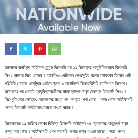
তরুণদের জনপ্রিয় স্মার্টফোন ব্র্যান্ড রিয়েলমি গত ১৯ ডিসেম্বর আনুষ্ঠানিকভাবে রিয়েলমি
সি৭৫ বাজারে নিয়ে এসেছে। আইপি৬৯ রেটিংসহ সেগমেন্টের প্রথম স্মার্টফোন হিসেবে এটি
পরিচিতি পেয়েছে এক্সট্রিম ওয়াটারপ্রুফ ও আলটিমেট ডিউরেবিলিটি চ্যাম্পিয়ন হিসেবে।
উন্মোচনের পর থেকেই প্রযুক্তিপ্রেমীদের মাঝে ব্যাপক সাড়া ফেলেছে রিয়েলমি সি৭৫।
প্রি-বুকিংয়ের ক্ষেত্রেও গ্রাহকদের মধ্যে বেশ আগ্রহ দেখা গেছে। আজ থেকে স্মার্টফোনটি
দেশের রিয়েলমি আউটলেটগুলোতে পাওয়া যাচ্ছে।
ডিসেম্বরের ১৯ তারিখে দেশের বিভিন্ন রিয়েলমি আউটলেট-এ ক্রেতাদের অভূতপূর্ব সাড়া
লক্ষ্য করা গেছে। স্মার্টফোনটি এখন সরাসরি কেনার জন্য পাওয়া যাচ্ছে। সারা দেশের