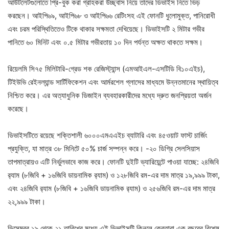
আউটলেটগুলোতে প্রি-বুক করা গ্রাহকরা উচ্ছ্বাস নিয়ে তাদের ডিভাইস নিতে ভিড়
করছেন। আইপি৬৯, আইপি৬৮ ও আইপি৬৬ রেটিংসহ এই ফোনটি ধুলোমুক্ত, পানিরোধী
এবং চরম পরিস্থিতিতেও টিকে থাকার সক্ষমতা দেখিয়েছে। ডিভাইসটি ২ মিটার গভীর
পানিতে ৬০ মিনিট এবং ০.৫ মিটার গভীরতায় ১০ দিন পর্যন্ত অক্ষত থাকতে সক্ষম।
রিয়েলমি সি৭৫ মিলিটারি-গ্রেড শক রেজিস্ট্যান্স (এমআইএল-এসটিডি বি১০এইচ),
টিইউভি রেইনল্যান্ড সার্টিফিকেশন এবং আর্মরশেল গ্লাসের মাধ্যমে উন্নতমানের স্থায়িত্ব
নিশ্চিত করে। এর অত্যাধুনিক ডিজাইন ব্যবহারকারীদের মধ্যে দ্রুত জনপ্রিয়তা অর্জন
করেছে।
ডিভাইসটিতে রয়েছে শক্তিশালী ৬০০০এমএএইচ ব্যাটারি এবং ৪৫ওয়াট ফাস্ট চার্জিং
প্রযুক্তি, যা মাত্র ৩৮ মিনিটে ৫০% চার্জ সম্পন্ন করে। -২০ ডিগ্রি সেলসিয়াস
তাপমাত্রায়ও এটি নির্ভুলভাবে কাজ করে। ফোনটি দুইটি ভ্যারিয়েন্টে পাওয়া যাচ্ছে: ২৪জিবি
র‍্যাম (৮জিবি + ১৬জিবি ডায়নামিক র‍্যাম) ও ১২৮জিবি রম-এর দাম মাত্র ১৯,৯৯৯ টাকা,
এবং ২৪জিবি র‍্যাম (৮জিবি + ১৬জিবি ডায়নামিক র‍্যাম) ও ২৫৬জিবি রম-এর দাম মাত্র
২২,৯৯৯ টাকা।
ডিসেম্বর ১৯ থেকে ২১ তারিখের মধ্যে এই ডিভাইসটি কিনলে ক্রেতারা এক বছরের বিশেষ