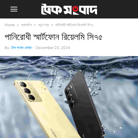
Home
গ্যাজেটস
নতুন পন্য
পানিরোধী স্মার্টফোন রিয়েলমি সি৭৫
পানিরোধী স্মার্টফোন রিয়েলমি সি৭৫
By
টেক সংবাদ ডেস্ক
-
December 23, 2024