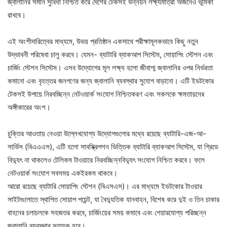
জ্বালানির সমান সুবিধা নিশ্চিত করে দেশের টেকসই উন্নয়ন লক্ষ্যমাত্রা অর্জনেও ভূমিকা
রাখবে।
এই অংশীদারিত্বের মাধ্যমে, উভয় প্রতিষ্ঠান একসাথে পরীক্ষামূলকভাবে কিছু নতুন
উদ্ভাবনী পরিষেবা চালু করবে। যেমন- ব্যাটারি ব্যাকআপ সিস্টেম, সোয়াপিং স্টেশন এবং
চার্জিং স্টেশন সিস্টেম। এসব উদ্যোগের মূল লক্ষ্য হলো জীবাশ্ম জ্বালানির ওপর নির্ভরতা
কমানো এবং বৃহত্তর জনগণের জন্য জ্বালানি ব্যবস্থার সুযোগ বাড়ানো। এটি ইডটকোর
টেকসই উপায়ে নিরবচ্ছিন্ন নেটওয়ার্ক সংযোগ নিশ্চিতকরণ এবং সকলকে ক্ষমতায়নের
অঙ্গীকারের অংশ।
চুক্তির আওতায় নেওয়া উল্লেখযোগ্য উদ্যোগগুলোর মধ্যে রয়েছে ব্যাটারি-এজ-আ-
সার্ভিস (বিএএএস), এটি হলো সাবস্ক্রিপশন ভিত্তিক ব্যাটারি ব্যাকআপ সিস্টেম, যা গ্রিডে
বিদ্যুৎ না থাকলেও টেলিকম টাওয়ারে নিরবচ্ছিন্নবিদ্যুৎ সংযোগ নিশ্চিত করবে। ফলে
নেটওয়ার্ক সংযোগ সবসময় একইরকম থাকবে।
আরো রয়েছে ব্যাটারি সোয়াপিং স্টেশন (বিএসএস)। এর মাধ্যমে ইডটকোর টাওয়ার
সাইটগুলোতে স্থাপিত সোয়াপ পয়েন্ট, যা বৈদ্যুতিক যানবাহন, বিশেষ করে দুই ও তিন চাকার
বাহনের চলাচলকে সহজতর করবে, চার্জিংয়ের সময় কমাবে এবং শেয়ারযোগ্য পরিচ্ছন্ন
জ্বালানি ব্যবস্থার সহায়ক হবে।