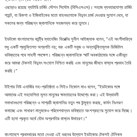
এছাড়াও রয়েছে ব্যাটারি চার্জিং স্টেশন সিস্টেম (বিসিএসএস)। সহজে ব্যবহারযোগ্য চার্জিং
পয়েন্ট, যা রিকশা ও ইজিবাইকের মতো বাহনগুলোকে বিদ্যুৎ চার্জ দেওয়ার সুযোগ দেবে, যা
সকলের জন্য পরিচ্ছন্ন জ্বালানিকে সহজলভ্য করে তুলবে।
ইডটকো বাংলাদেশের কান্ট্রি ম্যানেজিং ডিরেক্টর সুনীল আইজ্যাক বলেন, “এই অংশীদারিত্ব
শুধু একটি প্রযুক্তিগত অগ্রগতি নয়; বরং একটি সবুজ ও অন্তর্ভুক্তিমূলক ডিজিটাল
ভবিষ্যতের পথে সাহসী পদক্ষেপ। পরিচ্ছন্ন জ্বালানিকে স্মার্ট অবকাঠামোর সঙ্গে একীভূত
করে আমরা টেকসই বিদ্যুৎ সংযোগ নিশ্চিত করছি এবং মানুষের জীবনে বাস্তব প্রভাব তৈরি
করছি।”
টাইগার নিউ এনার্জির সহ-প্রতিষ্ঠতা ও সিইও নিকোল মাও বলেন, “ইডটকোর সঙ্গে
আমাদের এই সহযোগিতা মূলত মানুষের ক্ষমতায়নের উদ্দেশ্যে করা। এই উদ্ভাবনী
সমাধানগুলো পরিচ্ছন্ন ও সাশ্রয়ী জ্বালানির নতুন পথ উন্মুক্ত করছে, কার্বন নিঃসরণ
কমাচ্ছে এবং সাধারণ মানুষকেও পরিবেশবান্ধব ভবিষ্যতে অংশগ্রহণের সুযোগ করে দিচ্ছে।
এটি হলো প্রকৃত অর্থে যৌথ অগ্রগতির বাস্তব উদাহরণ।”
বাংলাদেশে প্রথমবারের মতো নেওয়া এই ধরনের উদ্যোগ ইডটকোর টেকসই টেলিকম