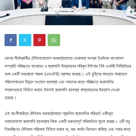
দেশের শীর্ষস্থানীয় টেলিযোগাযোগ অবকাঠামোগত সেবাদাতা সংস্থা ইডটকো বাংলাদেশ
সম্প্রতি পরিচ্ছন্ন যানবাহন ও জ্বালানি উদ্ভাবনের পথিকৃৎ টাইগার নিউ এনার্জি লিমিটেডের
সঙ্গে একটি সমঝোতা স্মারক (এমওইউ) স্বাক্ষর করেছে। এই চুক্তির মাধ্যমে সারাদেশে
পরিবেশবান্ধব বিদ্যুৎ সংযোগ ব্যবস্থা এবং সকলের জন্য পরিচ্ছন্ন জ্বালানির
সহজলভ্যতা নিশ্চিত করতে টেকসই জ্বালানি ব্যবস্থা বাস্তবায়নের উদ্যোগ নেওয়া
হয়েছে।
এই অংশীদারিত্ব টেলিকম অবকাঠামোতে প্রচলিত জ্বালানির পরিবর্তে একীভূত
নবায়নযোগ্য জ্বালানি ব্যবস্থার দিকে একটি গুরুত্বপূর্ণ পরিবর্তনের সূচনা করছে। এটি শুধু
নিরবচ্ছিন্ন টেলিকম পরিষেবা নিশ্চিত করবে না, বরং কার্বন নিঃসরণ কমিয়ে এবং সবার জন্য