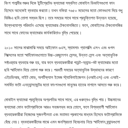
বিংশ শতাব্দীর শুরুর দিকে ইন্টিগ্রেটেড ক্যামেরা সম্বলিত মোবাইল ডিভাইসগুলো ফান
হিসেবে অনেকেই ব্যবহার করতো। তখন নকিয়া ৭৬৫০ মডেলের মতো ফোনগুলো দিয়ে শুধু
ভিজিএ ছবি তোলা সম্ভব ছিল। তবে সময়ের সাথে সাথে প্রযুক্তিগত উন্নয়ন হয়েছে,
উল্লেখযোগ্য পরিবর্তন এসেছে ক্যামেরার টেকনোলজিতে। ফলে, মোবাইলের টেকনোলজির
সাথে সাথে ফোনের ক্যামেরার কার্যকারিতাও বৃদ্ধি পেয়েছে।
২০১০ সালের মাঝামাঝি সময়ে আইফোন ৬এস, স্যামসাং গ্যালাক্সি এস৭ এবং গুগল
পিক্সেলের মতো স্মার্টফোনগুলোতে উচ্চ-রেজুলেশন সেন্সর, উন্নত লেন্স এবং অত্যাধুনিক
সফ্টওয়্যার ব্যবহার শুরু হয়, যার ফলে ব্যবহারকারীরা পয়েন্ট-অ্যান্ড-শুট ক্যামেরার মতো
ছবি স্মার্টফোন দিয়ে তোলা শুরু করে। পরবর্তী সময়ের অত্যাধুনিক উদ্ভাবনের কারণে
এইচডিআর, নাইট মোড, অপটিক্যাল ইমেজ স্ট্যাবিলাইজেশন (ওআইএস) এবং এআই-
সমর্থিত ফটো এনহ্যান্সমেন্টের মতো ফাংশনগুলো মানুষের হাতের নাগালে আসতে শুরু করে।
মোবাইল ক্যামেরা প্রযুক্তির অগ্রগতির সাথে সাথে, এর গুরুত্বও বৃদ্ধি পায়। উচ্চমানের
ক্যামেরা ফোন ফটোগ্রাফিকে আরও সহজলভ্য করে তোলে, ফলে বিশ্বব্যাপী স্মার্টফোন
ব্যবহারকারীরা নিজেদের সৃজনশীলতা এবং মতামত প্রকাশের মাধ্যম হিসেবে ফটোগ্রাফিকে
বেঁছে নেয়। ব্যবহারকারীদের মাঝে এমন জনপ্রিয়তা বিবেচনায় নিয়ে স্মার্টফোন ব্র্যান্ডগুলো