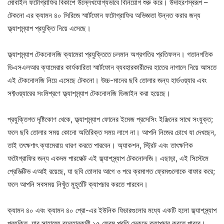
মোবাইল ফটোগ্রাফির বিকাশে উল্লেখযোগ্যভাবে বিনিয়োগ শুরু করে। উদাহরণস্বরূপ –
টেকনো এর ক্যামন ৪০ সিরিজে স্মার্টফোন ফটোগ্রাফির অভিজ্ঞতা উন্নত করার জন্য
ফ্ল্যাশস্ন্যাপ প্রযুক্তি নিয়ে এসেছে।
ফ্ল্যাশস্ন্যাপ টেকনোলজি ক্যামেরা প্রযুক্তিতে চলমান অগ্রগতির প্রতিফলন। গতানগতিক
ডিএসএলআর ক্যামেরার কার্যকারিতা স্মার্টফোন ব্যবহারকারীদের হাতের নাগালে নিয়ে আসতে
এই টেকনোলজি নিয়ে এসেছে টেকনো। উচ্চ-মানের ছবি তোলার জন্য হার্ডওয়্যার এবং
সফ্টওয়্যারের সংমিশ্রণে ফ্ল্যাশস্ন্যাপ টেকনোলজি ডিজাইন করা হয়েছে।
প্রযুক্তিগত দৃষ্টিকোণ থেকে, ফ্ল্যাশস্ন্যাপ ফোনের ইমেজ প্রসেসিং ইঞ্জিনের সাথে সংযুক্ত;
ফলে ছবি তোলার সময় কোনো অতিরিক্ত সময় লাগে না। আপনি নিজের চোখে যা দেখছেন,
তাই তৎক্ষণাৎ ক্যামেরায় ধারণ করতে পারবেন। অ্যাকশন, স্ট্রিট এবং তাৎক্ষণিক
ফটোগ্রাফির জন্য একদম পারফেক্ট এই ফ্ল্যাশস্ন্যাপ টেকনোলজি। এছাড়া, এই সিস্টেমে
প্রেডিক্টিভ এআই রয়েছে, যা ছবি তোলার আগে ও পরে ক্রমাগত ফ্রেমগুলোকে বাফার করে;
ফলে আপনি সবসময় নিখুঁত মুহূর্তটি ক্যাপচার করতে পারবেন।
ক্যামন ৪০ এবং ক্যামন ৪০ প্রো-এর ইউনিক ফিচারগুলোর মধ্যে একটি হলো ফ্ল্যাশস্ন্যাপ
প্রযুক্তি, যার সাহায্যে ব্যবহারকারী ১৫ ফ্রেম প্রতি সেকন্ডে ক্যাপচার করতে পারবে।