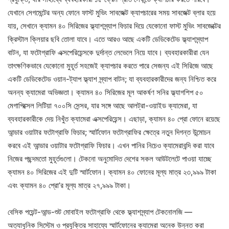
যেখানে সেগমেন্টের অন্য ফোনে ফাস্ট মুভিং সাবজেক্ট ক্যাপচারের সময় সাবজেক্ট ব্লার হয়ে
যায়, সেখানে ক্যামন ৪০ সিরিজের ফ্ল্যাশস্ন্যাপ ফিচার দিয়ে যেকোনো ফাস্ট মুভিং সাবজেক্টের
ক্রিস্টাল ক্লিয়ার ছবি তোলা যাবে। এতে আরও আছে একটি ডেডিকেটেড ফ্ল্যাশস্ন্যাপ
বাটন, যা ফটোগ্রাফি এক্সপেরিয়েন্সকে দুর্দান্ত লেভেলে নিয়ে যাবে। ব্যবহারকারীরা যেন
তাৎক্ষণিকভাবে যেকোনো মুহূর্ত সহজেই ক্যাপচার করতে পারে সেজন্য এই সিরিজে আছে
একটি ডেডিকেটেড ওয়ান-ট্যাপ ফ্ল্যাশ স্ন্যাপ বাটন; যা ব্যবহারকারীদের জন্য নিশ্চিত করে
অনন্য ক্যামেরা অভিজ্ঞতা। ক্যামন ৪০ সিরিজের মূল আকর্ষণ সনির ফ্ল্যাগশিপ ৫০
মেগাপিক্সেল লিটিয়া ৭০০সি সেন্সর, যার সঙ্গে আছে আলট্রা-ওয়াইড ক্যামেরা, যা
ব্যবহারকারীকে দেয় নিখুঁত ক্যামেরা এক্সপেরিয়েন্স। এছাড়া, ক্যামন ৪০ প্রো ফোনে রয়েছে
আন্ডার ওয়াটার ফটোগ্রাফি ফিচার; স্মার্টফোন ফটোগ্রাফির ক্ষেত্রে নতুন দিগন্ত উন্মোচন
করবে এই আন্ডার ওয়াটার ফটোগ্রাফি ফিচার। এখন পানির নিচেও ক্যামেরাবন্দি করা যাবে
নিজের পছন্দমতো মুহূর্তগুলো। টেকনো অনুমোদিত দেশের সকল আউটলেটে পাওয়া যাচ্ছে
ক্যামন ৪০ সিরিজের এই দুটি স্মার্টফোন। ক্যামন ৪০ ফোনের মূল্য মাত্র ২৩,৯৯৯ টাকা
এবং ক্যামন ৪০ প্রো’র মূল্য মাত্র ২৭,৯৯৯ টাকা।
বেসিক পয়েন্ট-আন্ড-শুট মোবাইল ফটোগ্রাফি থেকে ফ্ল্যাশস্ন্যাপ টেকনোলজি —
অত্যাধুনিক সিস্টেম ও প্রযুক্তির সাহায্যে স্মার্টফোনের ক্যামেরা অনেক উন্নত করা