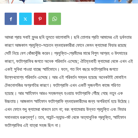
আমরা প্রায় সবাই সুন্দর ছবি তুলতে ভালোবাসি। ছবি তোলার প্রতি আমাদের এই দুর্বলতার
কারণে আজকাল প্রযুক্তি-সচেতন ব্যবহারকারীরা ফোনে কেমন ক্যামেরা ফিচার রয়েছে
সেটি নিয়ে বেশ খোঁজাখুঁজি করেন। প্রযুক্তি-প্রেমীদের মাঝে বিপুল আগ্রহ ও উৎসাহের
কারণে, ফটোগ্রাফির জগতে অনেক পরিবর্তন এসেছে; ঐতিহ্যবাহী ক্যামেরা থেকে এখন এই
একই সুবিধা পাওয়া যাচ্ছে স্মার্টফোনে। ফলে, গত বিশ বছরে ফটোগ্রাফির জগতে
উল্লেখযোগ্য পরিবর্তন এসেছে। আর এই পরিবর্তন সম্ভব হয়েছে অনেকটাই মোবাইল
টেকনোলজির অগ্রগতির কারণে। ফটোগ্রাফি এখন একটি সৃজনশীল কাজে পরিণত
হয়েছে। আর স্মার্টফোন আরও সহজলভ্য হওয়ায় ফটোগ্রাফি পৌঁছে গেছে নতুন এক
উচ্চতায়। আজকাল স্মার্টফোন ফটোগ্রাফি ব্যবহারকারীদের জন্য অপরিহার্য হয়ে উঠেছে।
এখন ফোনে শুধু ক্যামেরা থাকলে চলে না; বরং ক্যামেরায় উন্নত প্রযুক্তি এবং ফিচার
সমানভাবে গুরুত্বপূর্ণ। তবে, পয়েন্ট-অ্যান্ড-শুট থেকে অত্যাধুনিক প্রযুক্তি, স্মার্টফোন
ফটোগ্রাফির এই যাত্রা সহজ ছিল না।