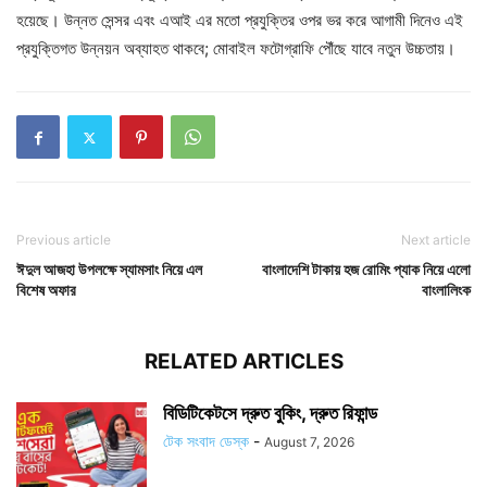
হয়েছে। উন্নত সেন্সর এবং এআই এর মতো প্রযুক্তির ওপর ভর করে আগামী দিনেও এই
প্রযুক্তিগত উন্নয়ন অব্যাহত থাকবে; মোবাইল ফটোগ্রাফি পৌঁছে যাবে নতুন উচ্চতায়।
Previous article
Next article
ঈদুল আজহা উপলক্ষে স্যামসাং নিয়ে এল
বাংলাদেশি টাকায় হজ রোমিং প্যাক নিয়ে এলো
বিশেষ অফার
বাংলালিংক
RELATED ARTICLES
বিডিটিকেটসে দ্রুত বুকিং, দ্রুত রিফান্ড
টেক সংবাদ ডেস্ক
-
August 7, 2026