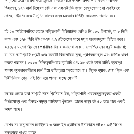
অন্যদের চেয়ে আলাদা করে তুলেছে। এতে আছে ৬.৭৮ ইঞ্চির আইপিএস এলসিডি
ডিসপ্লে, ১২০ হার্জ রিফ্রেশ রেট এবং এফএইচডি প্লাস রেজ্যুলেশন; যা একইসঙ্গে
গেমিং, স্ট্রিমিং এবং দৈনন্দিন কাজের জন্য চমৎকার ভিউইং অভিজ্ঞতা প্রদান করে।
হট ৫০ স্মার্টফোনটিতে রয়েছে শক্তিশালী মিডিয়াটেক হেলিও জি ১০০ চিপসেট, যা ৮ জিবি
র‍্যাম এবং ১২৮ জিবি ইউএফএস ২.২ স্টোরেজের সাথে মসৃণ পারফরম্যান্স নিশ্চিত করে।
রয়েছে ৫০ মেগাপিক্সেলের প্রাথমিক রিয়ার ক্যামেরা এবং ৮ মেগাপিক্সেলের ফ্রন্ট ক্যামেরা;
যা দিয়ে ফটোগ্রাফি প্রেমী এবং কনটেন্ট ক্রিয়েটররা সূক্ষ্ম, প্রাণবন্ত ছবি এবং ভিডিও ধারণ
করতে পারবেন। ৫০০০ মিলিঅ্যাম্পিয়ার ব্যাটারি এবং ১৮ ওয়াট ফার্স্ট চার্জিং ব্যবস্থা
থাকায় ব্যবহারকারীদের চার্জ নিয়ে দুশ্চিন্তায় পড়তে হবে না। স্লিক ব্যাক, সেজ গ্রিন এবং
টাইটানিয়াম গ্রে- এই তিন রঙে পাওয়া যাচ্ছে ফোনটি।
বছরের শুরুতে যারা সাশ্রয়ী দামে প্রিমিয়াম বিল্ড, শক্তিশালী পারফরম্যান্সযুক্ত একটি
নির্ভরযোগ্য এবং ফিচার-সমৃদ্ধ স্মার্টফোন খুঁজছেন, তাদের জন্য হট ৫০ হতে পারে একটি
আদর্শ পছন্দ।
দেশের সব অনুমোদিত রিটেইলার ও অনলাইন প্ল্যাটফর্মে ইনফিনিক্স হট ৫০ এই বিশেষ
মূল্যছাড়ে পাওয়া যাচ্ছে।