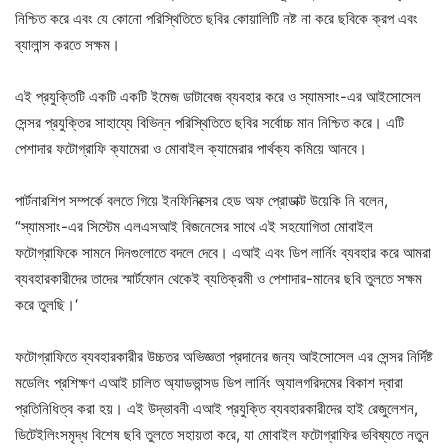
নিশ্চিত করে এবং যে কোনো পরিস্থিতিতে ছবির কোয়ালিটি নষ্ট না করে ছবিকে ক্রপ এবং
ব্যালান্স করতে সক্ষম।
এই প্রযুক্তিটি একটি একটি ইমেজ ডাটাবেজ ব্যবহার করে ও স্যামসাং-এর আইসোসেল
সেন্সর প্রযুক্তির সাহায্যে বিভিন্ন পরিস্থিতিতে ছবির সর্বোচ্চ মান নিশ্চিত করে। এটি
পেশাদার ফটোগ্রাফি ক্যামেরা ও মোবাইল ক্যামেরার পার্থক্য কমিয়ে আনবে।
পার্টনারশিপ সম্পর্কে বলতে গিয়ে ইনফিনিক্সের হেড অফ প্রোডাক্ট উয়েকি নি বলেন,
“স্যামসাং-এর সিস্টেম এলএসআই বিজনেসের সাথে এই সহযোগিতা মোবাইল
ফটোগ্রাফিকে সামনে দিনগুলোতে বদলে দেবে। এআই এবং ডিপ লার্নিং ব্যবহার করে আমরা
ব্যবহারকারীদের তাদের স্মার্টফোন থেকেই ব্যতিক্রমী ও পেশাদার-মানের ছবি তুলতে সক্ষম
করে তুলছি।‘
ফটোগ্রাফিতে ব্যবহারকারীর উচ্চতর অভিজ্ঞতা প্রদানের জন্য আইসোসেল এর সেন্সর নির্দিষ্ট
মডেলিং প্রশিক্ষণ এআই চালিত অ্যাডভান্সড ডিপ লার্নিং অ্যালগরিদমের বিকাশ দ্বারা
প্রতিনিধিত্ব করা হয়। এই উদ্ভাবনী এআই প্রযুক্তি ব্যবহারকারীদের হাই রেজুলেশন,
ডিটেইলিংসমৃদ্ধ বিশেষ ছবি তুলতে সহায়তা করে, যা মোবাইল ফটোগ্রাফির ভবিষ্যতে নতুন