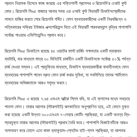
প্রধান নিয়ামক হিসেবে কাজ করেছে এর শক্তিশালী প্রসেসর ও রিয়েলমি’র এআই বুস্ট
মোড। রিয়েলমি সি৬৫ বাজারে আনার সময় এর এআই বুস্ট ফিচারটি ডিভাইসপ্রেমীদের
সামনে হাজির করতে পেরে রিয়েলমি গর্বিত। ফোন ব্যবহারকারীদের একটি নিরবচ্ছিন্ন ও
সত্যিকারের সক্রিয় ইউজার এক্সপেরিয়েন্স দিতে এই ফিচারটি পারফরম্যান্স বৃদ্ধির পাশাপাশি
সর্বোচ্চ পাওয়ার এফিশিয়েন্সিও প্রদান করে।
রিয়েলমি সি৬৫ ডিভাইসে রয়েছে ৪৫ ওয়াটের ফাস্ট চার্জিং সক্ষমতার একটি ম্যারাথন
ব্যাটারি, যার মাধ্যমে মাত্র ৩০ মিনিটেই চার্জহীন একটি ডিভাইসকে সর্বোচ্চ ৫০% পর্যন্ত
চার্জ দেওয়া সম্ভব। এই প্রযুক্তির মাধ্যমে, ডিভাইস ব্যবহারকারীরা বাধাহীনভাবে ফোন
ব্যবহারের পাশাপাশি পাবেন দ্রুত ফোন চার্জ করার সুবিধা, যা সবমিলিয়ে তাদের স্মার্টফোন
ব্যবহারের অভিজ্ঞতাকে আরও সমৃদ্ধ করবে।
রিয়েলমি সি৬৫ এ রয়েছে ৭.৬৪ এমএম আল্ট্রা স্লিম বডি, যা এই ক্লাসের মধ্যে সবচেয়ে
পাতলা ফোন। তারার আলোর (স্টারলাইট) ঝলকানিতে অনুপ্রাণিত হয়ে, এই ফোনে যুক্ত
করা হয়েছে একটি উন্নত ৩০০এনএম ৭-লেয়ার কোটিং প্রক্রিয়া, যা একটি অনন্য দ্বি-
স্তরযুক্ত তারার আলোর (স্টারলাইট) প্রভাব তৈরি করে। পাশাপাশি ডিজাইনটিকে আরও
অসাধারণ করে তোলে এতে থাকা ভ্যাকুয়াম-প্লেটেড হাই-গ্লস প্রক্রিয়া, যা আপনার