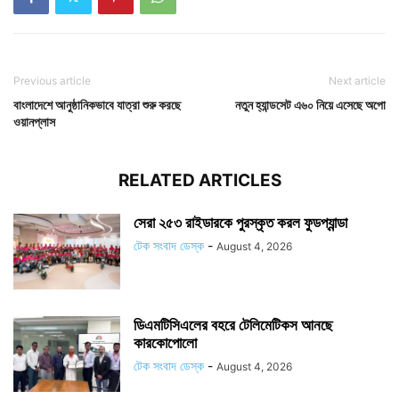
Previous article
Next article
বাংলাদেশে আনুষ্ঠানিকভাবে যাত্রা শুরু করছে
নতুন হ্যান্ডসেট এ৬০ নিয়ে এসেছে অপো
ওয়ানপ্লাস
RELATED ARTICLES
সেরা ২৫৩ রাইডারকে পুরস্কৃত করল ফুডপ্যান্ডা
টেক সংবাদ ডেস্ক
-
August 4, 2026
ডিএমটিসিএলের বহরে টেলিমেটিকস আনছে
কারকোপোলো
টেক সংবাদ ডেস্ক
-
August 4, 2026