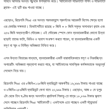
সামনে আপনার অনন্য পছন্দকে উপস্থাপন করে। স্মার্টফোনটি স্টারলাইট পার্পল ও স্টারলাইট
ব্ল্যাক- এই দুটি রঙে পাওয়া যাচ্ছে।
এছাড়াও, রিয়েলমি সি৬৫ এর অনন্য পরফরম্যান্স প্রদর্শনের আরেকটি বিশেষ ক্ষেত্র হলো
এর মেমরির সক্ষমতা। ডিভাইসটিতে রয়েছে ৮ জিবি + ৮ জিবি সমৃদ্ধ অসাধারণ র‌্যাম এবং
২৫৬ জিবি অভ্যন্তরীণ স্টোরেজ। এই স্টোরেজ স্পেসে ফোন ব্যবহারকারীরা কোনো চিন্তা
ছাড়াই তাদের ফটো, ভিডিও ও অ্যাপ সংরক্ষণ করতে পারেন, যা ব্যবহারকারীদের একটি
মসৃণ বা স্মুদ ও নির্বিঘ্ন অভিজ্ঞতা নিশ্চিত করে।
এসব উন্নত ফিচারের মাধ্যমে, ব্যবহারকারীরা একটি ধারাবাহিকভাবে মসৃণ ও নিরবচ্ছিন্ন
অপারেটিং অভিজ্ঞতা প্রত্যাশা করতে পারে, যা স্মার্টফোনের সামগ্রিক কর্মক্ষমতাকে অভূতপূর্ব
লেভেলে নিয়ে যায়।
রিয়েলমি সি৬৫ এর ৮জিবি+১২৮জিবি ভ্যারিয়েন্ট আকর্ষণীয় ১৯,৯৯৯ টাকায় পাওয়া যাচ্ছে
ও ৮জিবি+২৫৬জিবি ভ্যারিয়েন্ট কেনা যাবে ২৩,৯৯৯ টাকায়। এছাড়াও, আজ ৮ মে দুপুর
২টা থেকে তিন ঘণ্টার জন্য অনলাইন প্ল্যাটফর্ম পিকাবু-তে মাত্র ১৮,৮৯৯ টাকার ফ্ল্যাশ
সেলে পাচ্ছেন রিয়েলমি সি৬৫ স্মার্টফোনটি। একইসঙ্গে এতে পাচ্ছেন একটি স্ট্যান্ডার্ড
অফিসিয়াল ওয়ারেন্টি।