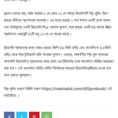
ফ্ল্যাশ সেলের পরে, আজ অর্থ্যাৎ ৮ মে থেকে ১২ মে পর্যন্ত ডিভাইসটি প্রি-বুকিং দিলে
রয়েছে বিভিন্ন প্রণোদনার ব্যবস্থা। এর মধ্যে রয়েছে ১ লাখ টাকার একটি মেগা অফার
এবং বিনামূল্যে একটি রিয়েলমি সি৬৫ জেতার সুযোগ, সঙ্গে রয়েছে একটি ছয় মাসের স্ক্রিন
প্রটেকশন ওয়ারেন্টি (এটি শুধু ১৩ মে-তে পাওয়া যাবে)।
রিয়েলমি গ্রাহকদের জন্য আরও রয়েছে জিপি (২৬ জিবি ৪জি) এবং বাংলালিংক (১৫জিবি
৪জি) থেকে ফ্রি ইন্টারনেট ডাটা পাওয়ার সুযোগ। এছাড়া, আকর্ষণীয় প্রি-বুক অফারের
পাশাপাশি রিয়েলমি’র গ্রাহকদের কাছে থাকা এর রিসিপ্টের ওপর অনলাইন লটারির আয়োজন
করা হবে। এই অনলাইন লটারি পোর্টাল সিস্টেমের মাধ্যমে রিয়েলমিপ্রেমীদের দেওয়া হবে
নানা ধরনের পুরস্কার।
প্রি-বুকিং করতে ভিজিট করুন https://realmebd.com/c65prebook/ এই
সাইটটিতে ।