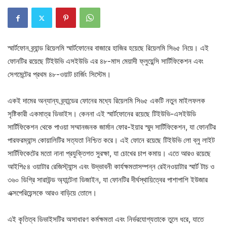
স্মার্টফোন ব্র্যান্ড রিয়েলমি স্মার্টফোনের বাজারে হাজির হয়েছে রিয়েলমি সি৬৫ নিয়ে। এই
ফোনটির রয়েছে টিইউভি এসইউডি এর ৪৮-মাস মেয়াদী ফ্লুয়েন্সি সার্টিফিকেশন এবং
সেগমেন্টের প্রথম ৪৮-ওয়াট চার্জিং সিস্টেম।
একই দামের অন্যান্য ব্র্যান্ডের ফোনের মধ্যে রিয়েলমি সি৬৫ একটি নতুন মাইলফলক
সৃষ্টিকারী একমাত্র ডিভাইস। কেননা এই স্মার্টফোনের রয়েছে টিইউভি-এসইউডি
সার্টিফিকেশন থেকে পাওয়া সম্মানজনক জার্মান ফোর-ইয়ার স্মুদ সার্টিফিকেশন, যা ফোনটির
পারফরম্যান্স কোয়ালিটির সত্যতা নিশ্চিত করে। এই ফোনে রয়েছে টিইউভি লো ব্লু লাইট
সার্টিফিকেটের মতো নানা প্রযুক্তিগত সুরক্ষা, যা চোখের চাপ কমায়। এতে আরও রয়েছে
আইপি৫৪ ওয়াটার রেজিস্ট্যান্স এবং উদ্ভাবনী কার্যক্ষমতাসম্পন্ন রেইনওয়াটার স্মার্ট টাচ ও
৩৬০ ডিগ্রি সারাউন্ড অ্যান্টেনা ডিজাইন, যা ফোনটির দীর্ঘস্থায়িত্বের পাশাপাশি ইউজার
এক্সপেরিয়েন্সকে আরও বাড়িয়ে তোলে।
এই কৃতিত্ব ডিভাইসটির অসাধারণ কর্মক্ষমতা এবং নির্ভরযোগ্যতাকে তুলে ধরে, যাতে