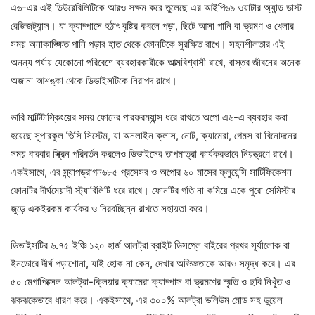
এ৬-এর এই ডিউরেবিলিটিকে আরও সক্ষম করে তুলেছে এর আইপি৬৯ ওয়াটার অ্যান্ড ডাস্ট
রেজিজট্যান্স। যা ক্যাম্পাসে হঠাৎ বৃষ্টির কবলে পড়া, ছিটে আসা পানি বা ভ্রমণ ও খেলার
সময় অনাকাঙ্ক্ষিত পানি পড়ার হাত থেকে ফোনটিকে সুরক্ষিত রাখে। সহনশীলতার এই
অনন্য পর্যায় যেকোনো পরিবেশে ব্যবহারকারীকে আত্মবিশ্বাসী রাখে, বাস্তব জীবনের অনেক
অজানা আশঙ্কা থেকে ডিভাইসটিকে নিরাপদ রাখে।
ভারি মাল্টিটাস্কিংয়ের সময় ফোনের পারফরম্যান্স ধরে রাখতে অপো এ৬-এ ব্যবহার করা
হয়েছে সুপারকুল ভিসি সিস্টেম, যা অনলাইন ক্লাস, নোট, ক্যামেরা, গেমস বা বিনোদনের
সময় বারবার স্ক্রিন পরিবর্তন করলেও ডিভাইসের তাপমাত্রা কার্যকরভাবে নিয়ন্ত্রণে রাখে।
একইসাথে, এর স্ন্যাপড্রাগন৬৮৫ প্রসেসর ও অপোর ৬০ মাসের ফ্লুয়েন্সি সার্টিফিকেশন
ফোনটির দীর্ঘমেয়াদী স্ট্যাবিলিটি ধরে রাখে। ফোনটির গতি না কমিয়ে একে পুরো সেমিস্টার
জুড়ে একইরকম কার্যকর ও নিরবচ্ছিন্ন রাখতে সহায়তা করে।
ডিভাইসটির ৬.৭৫ ইঞ্চি ১২০ হার্জ আলট্রা ব্রাইট ডিসপ্লে বাইরের প্রখর সূর্যালোক বা
ইনডোরে দীর্ঘ পড়াশোনা, যাই হোক না কেন, দেখার অভিজ্ঞতাকে আরও সমৃদ্ধ করে। এর
৫০ মেগাপিক্সেল আলট্রা-ক্লিয়ার ক্যামেরা ক্যাম্পাস বা ভ্রমণের স্মৃতি ও ছবি নিখুঁত ও
ঝকঝকেভাবে ধারণ করে। একইসাথে, এর ৩০০% আলট্রা ভলিউম মোড সহ ডুয়েল