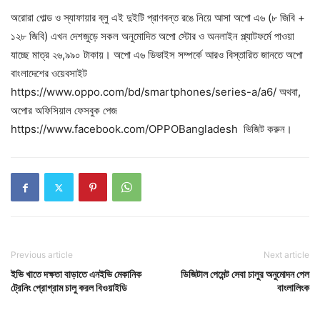
অরোরা গোল্ড ও স্যাফায়ার ব্লু এই দুইটি প্রাণবন্ত রঙে নিয়ে আসা অপো এ৬ (৮ জিবি +
১২৮ জিবি) এখন দেশজুড়ে সকল অনুমোদিত অপো স্টোর ও অনলাইন প্ল্যাটফর্মে পাওয়া
যাচ্ছে মাত্র ২৬,৯৯০ টাকায়। অপো এ৬ ডিভাইস সম্পর্কে আরও বিস্তারিত জানতে অপো
বাংলাদেশের ওয়েবসাইট
https://www.oppo.com/bd/smartphones/series-a/a6/ অথবা,
অপোর অফিসিয়াল ফেসবুক পেজ
https://www.facebook.com/OPPOBangladesh ভিজিট করুন।
Previous article
Next article
ইভি খাতে দক্ষতা বাড়াতে এনইভি মেকানিক
ডিজিটাল পেমেন্ট সেবা চালুর অনুমোদন পেল
ট্রেনিং প্রোগ্রাম চালু করল বিওয়াইডি
বাংলালিংক