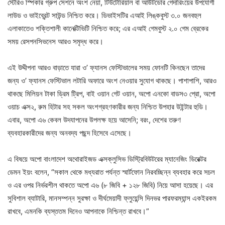
স্টেরিও স্পিকার গ্রুপ সেশনে অংশ নেয়া, টিউটোরিয়াল বা আউটডোর গেদারিংয়ের উপযোগী
লাউড ও ভাইব্রেন্ট সাউন্ড নিশ্চিত করে। ডিভাইসটির এআই লিঙ্কবুস্ট ৩.০ জনবহুল
এলাকাতেও শক্তিশালী কানেক্টিভিটি নিশ্চিত করে; এর এআই গেমবুস্ট ২.০ গেম ব্রেকের
সময় রেসপনসিভনেস আরও সমৃদ্ধ করে।
এই উদ্দীপনা আরও বাড়াতে যারা ও’ ফ্যানস ফেস্টিভালের সময় ফোনটি কিনছেন তাদের
জন্য ও’ ফ্যানস ফেস্টিভাল লটারি অফারে অংশ নেওয়ার সুযোগ থাকছে। পাশাপাশি, আরও
থাকছে মিলিয়ন টাকা ড্রিম ট্রিপ, বাই ওয়ান গেট ওয়ান, অপো এনকো বাডস৩ প্রো, অপো
ওয়াচ এক্স২, রুম হিটার সহ সকল অংশগ্রহণকারীর জন্য নিশ্চিত উপহার উইন্টার হুডি।
এবার, অপো এ৬ কেবল উদযাপনের উপলক্ষ হয়ে আসেনি; বরং, দেশের তরুণ
ব্যবহারকারীদের জন্য অনবদ্য পছন্দ হিসেবে এসেছে।
এ বিষয়ে অপো বাংলাদেশ অথোরাইজড এক্সক্লুসিভ ডিস্ট্রিবিউটরের ম্যানেজিং ডিরেক্টর
ডেমন ইয়ং বলেন, “সকাল থেকে মধ্যরাত পর্যন্ত স্মার্টফোন নিরবচ্ছিন্ন ব্যবহার করে সচল
ও এর ওপর নির্ভরশীল থাকতে অপো এ৬ (৮ জিবি + ১২৮ জিবি) নিয়ে আসা হয়েছে। এর
সুবিশাল ব্যাটারি, মানসম্পন্ন সুরক্ষা ও দীর্ঘমেয়াদী ফ্লুয়েন্সি দিনভর পারফরম্যান্স একইরকম
রাখবে, এমনকি ব্যস্ততম দিনেও আপনাকে নিশ্চিন্ত রাখবে।”