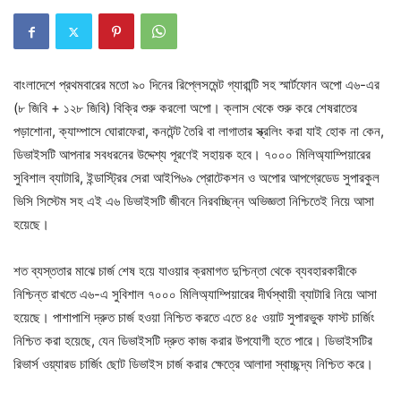
বাংলাদেশে প্রথমবারের মতো ৯০ দিনের রিপ্লেসমেন্ট গ্যারান্টি সহ স্মার্টফোন অপো এ৬-এর
(৮ জিবি + ১২৮ জিবি) বিক্রি শুরু করলো অপো। ক্লাস থেকে শুরু করে শেষরাতের
পড়াশোনা, ক্যাম্পাসে ঘোরাফেরা, কনটেন্ট তৈরি বা লাগাতার স্ক্রলিং করা যাই হোক না কেন,
ডিভাইসটি আপনার সবধরনের উদ্দেশ্য পূরণেই সহায়ক হবে। ৭০০০ মিলিঅ্যাম্পিয়ারের
সুবিশাল ব্যাটারি, ইন্ডাস্ট্রির সেরা আইপি৬৯ প্রোটেকশন ও অপোর আপগ্রেডেড সুপারকুল
ভিসি সিস্টেম সহ এই এ৬ ডিভাইসটি জীবনে নিরবচ্ছিন্ন অভিজ্ঞতা নিশ্চিতেই নিয়ে আসা
হয়েছে।
শত ব্যস্ততার মাঝে চার্জ শেষ হয়ে যাওয়ার ক্রমাগত দুশ্চিন্তা থেকে ব্যবহারকারীকে
নিশ্চিন্ত রাখতে এ৬-এ সুবিশাল ৭০০০ মিলিঅ্যাম্পিয়ারের দীর্ঘস্থায়ী ব্যাটারি নিয়ে আসা
হয়েছে। পাশাপাশি দ্রুত চার্জ হওয়া নিশ্চিত করতে এতে ৪৫ ওয়াট সুপারভুক ফাস্ট চার্জিং
নিশ্চিত করা হয়েছে, যেন ডিভাইসটি দ্রুত কাজ করার উপযোগী হতে পারে। ডিভাইসটির
রিভার্স ওয়্যারড চার্জিং ছোট ডিভাইস চার্জ করার ক্ষেত্রে আলাদা স্বাচ্ছন্দ্য নিশ্চিত করে।