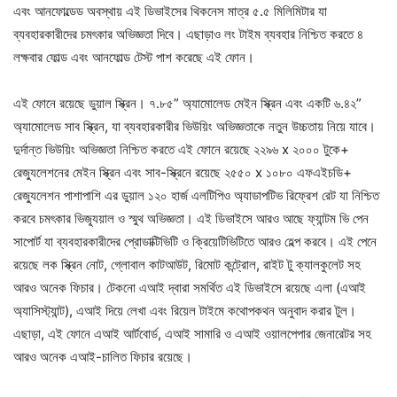
এবং আনফোল্ডেড অবস্থায় এই ডিভাইসের থিকনেস মাত্র ৫.৫ মিলিমিটার যা
ব্যবহারকারীদের চমৎকার অভিজ্ঞতা দিবে। এছাড়াও লং টাইম ব্যবহার নিশ্চিত করতে ৪
লক্ষবার ফোল্ড এবং আনফোল্ড টেস্ট পাশ করেছে এই ফোন।
এই ফোনে রয়েছে ডুয়াল স্ক্রিন। ৭.৮৫” অ্যামোলেড মেইন স্ক্রিন এবং একটি ৬.৪২”
অ্যামোলেড সাব স্ক্রিন, যা ব্যবহারকারীর ভিউয়িং অভিজ্ঞতাকে নতুন উচ্চতায় নিয়ে যাবে।
দুর্দান্ত ভিউয়িং অভিজ্ঞতা নিশ্চিত করতে এই ফোনে রয়েছে ২২৯৬ x ২০০০ টুকে+
রেজ্যুলেশনের মেইন স্ক্রিন এবং সাব-স্ক্রিনে রয়েছে ২৫৫০ x ১০৮০ এফএইচডি+
রেজ্যুলেশন পাশাপাশি এর ডুয়াল ১২০ হার্জ এলটিপিও অ্যাডাপটিভ রিফ্রেশ রেট যা নিশ্চিত
করবে চমৎকার ভিজ্যূয়াল ও স্মুথ অভিজ্ঞতা। এই ডিভাইসে আরও আছে ফ্যান্টম ভি পেন
সাপোর্ট যা ব্যবহারকারীদের প্রোডাক্টিভিটি ও ক্রিয়েটিভিটিতে আরও হেল্প করবে। এই পেনে
রয়েছে লক স্ক্রিন নোট, গ্লোবাল কাটআউট, রিমোট কন্ট্রোল, রাইট টু ক্যালকুলেট সহ
আরও অনেক ফিচার। টেকনো এআই দ্বারা সমর্থিত এই ডিভাইসে রয়েছে এলা (এআই
অ্যাসিস্ট্যান্ট), এআই দিয়ে লেখা এবং রিয়েল টাইমে কথোপকথন অনুবাদ করার টুল।
এছাড়া, এই ফোনে এআই আর্টবোর্ড, এআই সামারি ও এআই ওয়ালপেপার জেনারেটর সহ
আরও অনেক এআই-চালিত ফিচার রয়েছে।