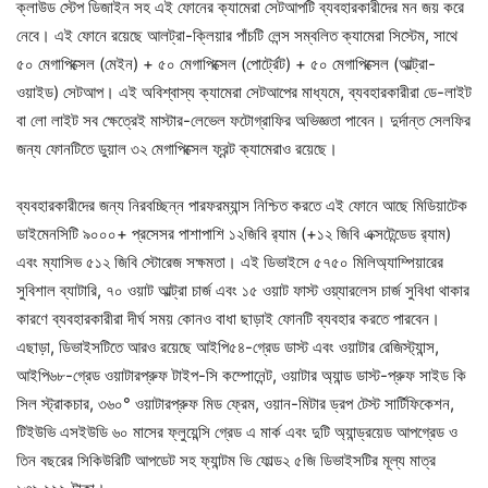
ক্লাউড স্টেপ ডিজাইন সহ এই ফোনের ক্যামেরা সেটআপটি ব্যবহারকারীদের মন জয় করে
নেবে। এই ফোনে রয়েছে আলট্রা-ক্লিয়ার পাঁচটি লেন্স সম্বলিত ক্যামেরা সিস্টেম, সাথে
৫০ মেগাপিক্সেল (মেইন) + ৫০ মেগাপিক্সেল (পোর্ট্রেট) + ৫০ মেগাপিক্সেল (আল্ট্রা-
ওয়াইড) সেটআপ। এই অবিশ্বাস্য ক্যামেরা সেটআপের মাধ্যমে, ব্যবহারকারীরা ডে-লাইট
বা লো লাইট সব ক্ষেত্রেই মাস্টার-লেভেল ফটোগ্রাফির অভিজ্ঞতা পাবেন। দুর্দান্ত সেলফির
জন্য ফোনটিতে ডুয়াল ৩২ মেগাপিক্সেল ফ্রন্ট ক্যামেরাও রয়েছে।
ব্যবহারকারীদের জন্য নিরবচ্ছিন্ন পারফরম্যান্স নিশ্চিত করতে এই ফোনে আছে মিডিয়াটেক
ডাইমেনসিটি ৯০০০+ প্রসেসর পাশাপাশি ১২জিবি র‍্যাম (+১২ জিবি এক্সটেন্ডেড র‍্যাম)
এবং ম্যাসিভ ৫১২ জিবি স্টোরেজ সক্ষমতা। এই ডিভাইসে ৫৭৫০ মিলিঅ্যাম্পিয়ারের
সুবিশাল ব্যাটারি, ৭০ ওয়াট আল্ট্রা চার্জ এবং ১৫ ওয়াট ফাস্ট ওয়্যারলেস চার্জ সুবিধা থাকার
কারণে ব্যবহারকারীরা দীর্ঘ সময় কোনও বাধা ছাড়াই ফোনটি ব্যবহার করতে পারবেন।
এছাড়া, ডিভাইসটিতে আরও রয়েছে আইপি৫৪-গ্রেড ডাস্ট এবং ওয়াটার রেজিস্ট্যান্স,
আইপি৬৮-গ্রেড ওয়াটারপ্রুফ টাইপ-সি কম্পোনেন্ট, ওয়াটার অ্যান্ড ডাস্ট-প্রুফ সাইড কি
সিল স্ট্রাকচার, ৩৬০° ওয়াটারপ্রুফ মিড ফ্রেম, ওয়ান-মিটার ড্রপ টেস্ট সার্টিফিকেশন,
টিইউভি এসইউডি ৬০ মাসের ফ্লুয়েন্সি গ্রেড এ মার্ক এবং দুটি অ্যান্ড্রয়েড আপগ্রেড ও
তিন বছরের সিকিউরিটি আপডেট সহ ফ্যান্টম ভি ফোল্ড২ ৫জি ডিভাইসটির মূল্য মাত্র