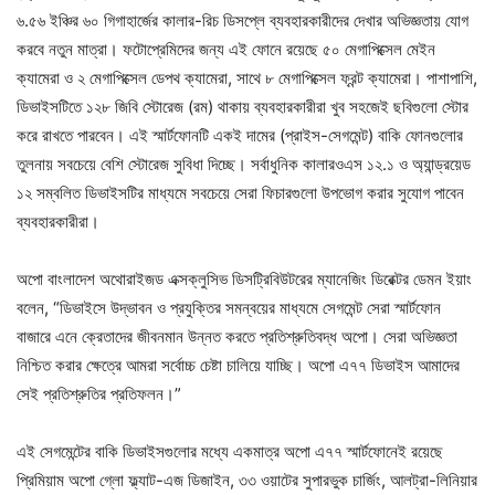
৬.৫৬ ইঞ্চির ৬০ গিগাহার্জের কালার-রিচ ডিসপ্লে ব্যবহারকারীদের দেখার অভিজ্ঞতায় যোগ
করবে নতুন মাত্রা। ফটোপ্রেমিদের জন্য এই ফোনে রয়েছে ৫০ মেগাপিক্সেল মেইন
ক্যামেরা ও ২ মেগাপিক্সেল ডেপথ ক্যামেরা, সাথে ৮ মেগাপিক্সেল ফ্রন্ট ক্যামেরা। পাশাপাশি,
ডিভাইসটিতে ১২৮ জিবি স্টোরেজ (রম) থাকায় ব্যবহারকারীরা খুব সহজেই ছবিগুলো স্টোর
করে রাখতে পারবেন। এই স্মার্টফোনটি একই দামের (প্রাইস-সেগমেন্ট) বাকি ফোনগুলোর
তুলনায় সবচেয়ে বেশি স্টোরেজ সুবিধা দিচ্ছে। সর্বাধুনিক কালারওএস ১২.১ ও অ্যান্ড্রয়েড
১২ সম্বলিত ডিভাইসটির মাধ্যমে সবচেয়ে সেরা ফিচারগুলো উপভোগ করার সুযোগ পাবেন
ব্যবহারকারীরা।
অপো বাংলাদেশ অথোরাইজড এক্সক্লুসিভ ডিসট্রিবিউটরের ম্যানেজিং ডিরেক্টর ডেমন ইয়াং
বলেন, “ডিভাইসে উদ্ভাবন ও প্রযুক্তির সমন্বয়ের মাধ্যমে সেগমেন্ট সেরা স্মার্টফোন
বাজারে এনে ক্রেতাদের জীবনমান উন্নত করতে প্রতিশ্রুতিবদ্ধ অপো। সেরা অভিজ্ঞতা
নিশ্চিত করার ক্ষেত্রে আমরা সর্বোচ্চ চেষ্টা চালিয়ে যাচ্ছি। অপো এ৭৭ ডিভাইস আমাদের
সেই প্রতিশ্রুতির প্রতিফলন।”
এই সেগমেন্টের বাকি ডিভাইসগুলোর মধ্যে একমাত্র অপো এ৭৭ স্মার্টফোনেই রয়েছে
প্রিমিয়াম অপো গ্লো ফ্ল্যাট-এজ ডিজাইন, ৩৩ ওয়াটের সুপারভুক চার্জিং, আলট্রা-লিনিয়ার