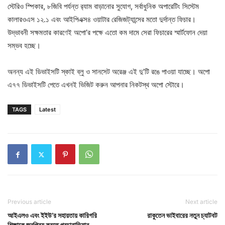
স্টেরিও স্পিকার, ৮জিবি পর্যন্ত র‍্যাম বাড়ানোর সুযোগ, সর্বাধুনিক অপারেটিং সিস্টেম
কালারওএস ১২.১ এবং আইপিএক্স৪ ওয়াটার রেজিজট্যান্সের মতো দুর্দান্ত ফিচার।
উদ্ভাবনী সক্ষমতার কারণেই অপো’র পক্ষে এতো কম দামে সেরা ফিচারের স্মার্টফোন দেয়া
সম্ভব হচ্ছে।
অনন্য এই ডিভাইসটি স্কাই ব্লু ও সানসেট অরেঞ্জ এই দু’টি রঙে পাওয়া যাচ্ছে। অপো
এ৭৭ ডিভাইসটি পেতে এখনই ভিজিট করুন আপনার নিকটস্থ অপো স্টোরে।
TAGS
Latest
Previous article
Next article
আইএলও এবং ইইউ’র সহায়তায় কারিগরি
রাকুতেন ভাইবারের নতুন চ্যাটবট
শিক্ষাকে জনপ্রিয় করতে প্রচারাভিযান