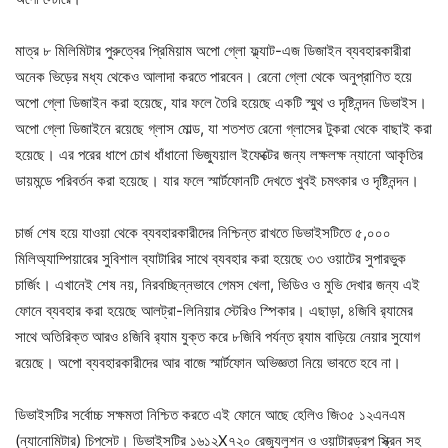
মাত্র ৮ মিলিমিটার পুরুত্বের প্রিমিয়াম অপো গ্লো ফ্ল্যাট-এজ ডিজাইন ব্যবহারকারীরা
অনেক ভিড়ের মধ্য থেকেও আলাদা করতে পারবেন। রেনো গ্লো থেকে অনুপ্রাণিত হয়ে
অপো গ্লো ডিজাইন করা হয়েছে, যার ফলে তৈরি হয়েছে একটি স্মুথ ও দৃষ্টিনন্দন ডিভাইস।
অপো গ্লো ডিজাইনে রয়েছে গ্লাস মোল্ড, যা শতশত রেনো গ্লাসের টুকরা থেকে বাছাই করা
হয়েছে। এর পরের ধাপে চোখ ধাঁধানো ভিজ্যুয়াল ইফেক্টের জন্য লক্ষলক্ষ ন্যানো আকৃতির
ডায়মন্ডে পরিবর্তন করা হয়েছে। যার ফলে স্মার্টফোনটি দেখতে খুবই চমৎকার ও দৃষ্টিনন্দন।
চার্জ শেষ হয়ে যাওয়া থেকে ব্যবহারকারীদের নিশ্চিন্ত রাখতে ডিভাইসটিতে ৫,০০০
মিলিঅ্যাম্পিয়ারের সুবিশাল ব্যাটারির সাথে ব্যবহার করা হয়েছে ৩৩ ওয়াটের সুপারভুক
চার্জিং। এখানেই শেষ নয়, নিরবচ্ছিন্নভাবে গেমস খেলা, ভিডিও ও মুভি দেখার জন্য এই
ফোনে ব্যবহার করা হয়েছে আলট্রা-লিনিয়ার স্টেরিও স্পিকার। এছাড়া, ৪জিবি র‍্যামের
সাথে অতিরিক্ত আরও ৪জিবি র‍্যাম যুক্ত করে ৮জিবি পর্যন্ত র‍্যাম বাড়িয়ে নেয়ার সুযোগ
রয়েছে। অপো ব্যবহারকারীদের আর বাজে স্মার্টফোন অভিজ্ঞতা নিয়ে ভাবতে হবে না।
ডিভাইসটির সর্বোচ্চ সক্ষমতা নিশ্চিত করতে এই ফোনে আছে হেলিও জি৩৫ ১২এনএম
(ন্যানোমিটার) চিপসেট। ডিভাইসটির ১৬১২X৭২০ রেজ্যুলুশন ও ওয়াটারড্রপ স্ক্রিন সহ