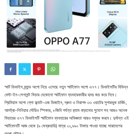
স্মার্ট ডিভাইস ব্র্যান্ড অপো নিয়ে এসেছে নতুন স্মার্টফোন অপো এ৭৭। ডিভাইসটির বিভিন্ন
বেস্ট-ইন-সেগমেন্ট ফিচার যেকোনো স্মার্টফোন ব্যবহারকারীর হৃদয় জয় করে নিবে।
প্রিমিয়াম অপো গ্লো ফ্ল্যাট-এজ ডিজাইন, দ্রুত ও নিরাপদ ৩৩ ওয়াটের সুপারভুক চার্জিং,
আলট্রা-লিনিয়ার স্টেরিও স্পিকার, ৮জিবি পর্যন্ত র‍্যাম বাড়ানোর সুযোগ সহ আরও অনেক
ফিচারের এ৭৭ ডিভাইসটি স্মার্টফোন ব্যবহারের অভিজ্ঞতা আরও সমৃদ্ধ করবে। দুর্দান্ত এই
স্মার্টফোনটি আজ থেকে (৯ ফেব্রুয়ারি) মাত্র ২২,৯৯০ টাকায় পাওয়া যাচ্ছে সারাদেশের
অপো স্টোরে।