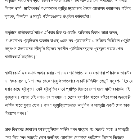
অনুষ্ঠানে আরও উপস্থিত ছিলেন মাস্টারকার্ডের সাউথ এশিয়ার চিফ অপারেটিং অফিসার
বিকাশ ভার্মা, মাস্টারকার্ড বাংলাদেশের কান্ট্রি ম্যানেজার সৈয়দ মোহাম্মদ কামালসহ পার্টনার
ব্যাংক, ফিনটেক ও মার্চেন্ট পার্টনারগুলোর ঊর্ধ্বতন কর্মকর্তারা।
অনুষ্ঠানে মাস্টারকার্ড সাউথ এশিয়ার চিফ অপারেটিং অফিসার বিকাশ ভার্মা বলেন,
‘বাংলাদেশের প্রবৃদ্ধিতে অবদান রাখছে এমন সব প্রয়োজনীয় ও অভিনব ডিজিটাল পেমেন্ট
সল্যুশন উদ্ভাবনের স্বীকৃতি হিসেবে স্থানীয় প্রতিষ্ঠানসমূহকে পুরস্কৃত করতে পেরে
মাস্টারকার্ড আনন্দিত।’
মাস্টারকার্ড অ্যাওয়ার্ড অর্জন করায় নগদ-এর প্রতিষ্ঠাতা ও ব্যবস্থাপনা পরিচালক তানভীর
এ মিশুক বলেন, ‘নগদ শুরু থেকে প্রযুক্তিগতভাবে একটি ডিজিটাল পেমেন্ট সল্যুশন হিসেবে
সবার কাছে স্বীকৃত। সেই স্বীকৃতির সাথে প্রাপ্তি হিসেবে যোগ হলো মাস্টারকার্ডের এই
পুরস্কার। আমরা চাই নগদ-এর মাধ্যমে এ দেশের ব্যাংকিং খাতের বাইরে থাকা জনগোষ্ঠী
আর্থিক খাতে যুক্ত হোক। কারণ প্রযুক্তিগতভাবে আধুনিক ও সাশ্রয়ী একটি সেবা ডাক
বিভাগের নগদ।’
ডাক বিভাগের মোবাইল ফাইন্যান্সিয়াল সার্ভিস নগদ যাত্রার পর থেকেই সহজ ও সাশ্রয়ী
সেবা দিয়ে স্বল্প সময়েই দেশে জনপ্রিয় মোবাইল সেবাদাতা প্রতিষ্ঠান হিসেবে নিজেকে