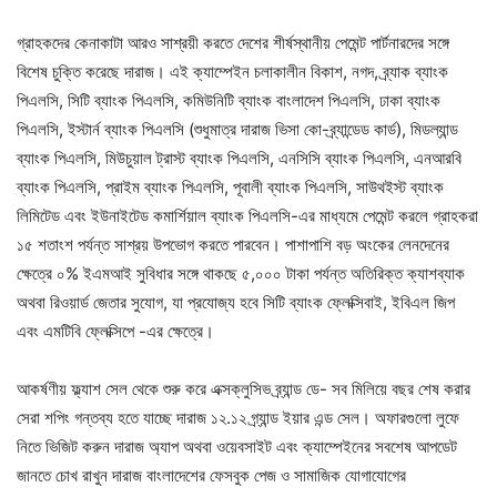
গ্রাহকদের কেনাকাটা আরও সাশ্রয়ী করতে দেশের শীর্ষস্থানীয় পেমেন্ট পার্টনারদের সঙ্গে
বিশেষ চুক্তি করেছে দারাজ। এই ক্যাম্পেইন চলাকালীন বিকাশ, নগদ, ব্র্যাক ব্যাংক
পিএলসি, সিটি ব্যাংক পিএলসি, কমিউনিটি ব্যাংক বাংলাদেশ পিএলসি, ঢাকা ব্যাংক
পিএলসি, ইস্টার্ন ব্যাংক পিএলসি (শুধুমাত্র দারাজ ভিসা কো-ব্র্যান্ডেড কার্ড), মিডল্যান্ড
ব্যাংক পিএলসি, মিউচুয়াল ট্রাস্ট ব্যাংক পিএলসি, এনসিসি ব্যাংক পিএলসি, এনআরবি
ব্যাংক পিএলসি, প্রাইম ব্যাংক পিএলসি, পূবালী ব্যাংক পিএলসি, সাউথইস্ট ব্যাংক
লিমিটেড এবং ইউনাইটেড কমার্শিয়াল ব্যাংক পিএলসি-এর মাধ্যমে পেমেন্ট করলে গ্রাহকরা
১৫ শতাংশ পর্যন্ত সাশ্রয় উপভোগ করতে পারবেন। পাশাপাশি বড় অংকের লেনদেনের
ক্ষেত্রে ০% ইএমআই সুবিধার সঙ্গে থাকছে ৫,০০০ টাকা পর্যন্ত অতিরিক্ত ক্যাশব্যাক
অথবা রিওয়ার্ড জেতার সুযোগ, যা প্রযোজ্য হবে সিটি ব্যাংক ফ্লেক্সিবাই, ইবিএল জিপ
এবং এমটিবি ফ্লেক্সিপে -এর ক্ষেত্রে।
আকর্ষণীয় ফ্ল্যাশ সেল থেকে শুরু করে এক্সক্লুসিভ ব্র্যান্ড ডে- সব মিলিয়ে বছর শেষ করার
সেরা শপিং গন্তব্য হতে যাচ্ছে দারাজ ১২.১২ গ্র্যান্ড ইয়ার এন্ড সেল। অফারগুলো লুফে
নিতে ভিজিট করুন দারাজ অ্যাপ অথবা ওয়েবসাইট এবং ক্যাম্পেইনের সবশেষ আপডেট
জানতে চোখ রাখুন দারাজ বাংলাদেশের ফেসবুক পেজ ও সামাজিক যোগাযোগের