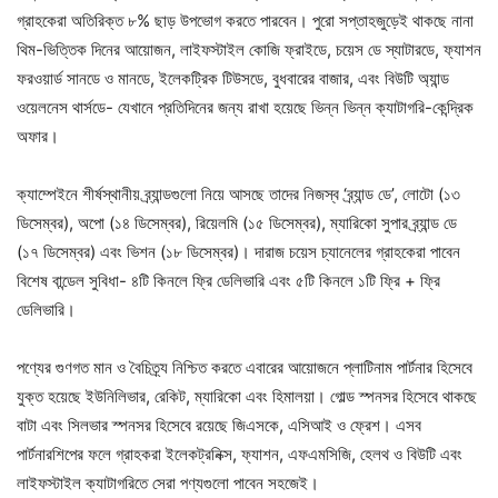
গ্রাহকেরা অতিরিক্ত ৮% ছাড় উপভোগ করতে পারবেন। পুরো সপ্তাহজুড়েই থাকছে নানা
থিম-ভিত্তিক দিনের আয়োজন, লাইফস্টাইল কোজি ফ্রাইডে, চয়েস ডে স্যাটারডে, ফ্যাশন
ফরওয়ার্ড সানডে ও মানডে, ইলেকট্রিক টিউসডে, বুধবারের বাজার, এবং বিউটি অ্যান্ড
ওয়েলনেস থার্সডে- যেখানে প্রতিদিনের জন্য রাখা হয়েছে ভিন্ন ভিন্ন ক্যাটাগরি-কেন্দ্রিক
অফার।
ক্যাম্পেইনে শীর্ষস্থানীয় ব্র্যান্ডগুলো নিয়ে আসছে তাদের নিজস্ব ‘ব্র্যান্ড ডে’, লোটো (১৩
ডিসেম্বর), অপো (১৪ ডিসেম্বর), রিয়েলমি (১৫ ডিসেম্বর), ম্যারিকো সুপার ব্র্যান্ড ডে
(১৭ ডিসেম্বর) এবং ভিশন (১৮ ডিসেম্বর)। দারাজ চয়েস চ্যানেলের গ্রাহকেরা পাবেন
বিশেষ বান্ডেল সুবিধা- ৪টি কিনলে ফ্রি ডেলিভারি এবং ৫টি কিনলে ১টি ফ্রি + ফ্রি
ডেলিভারি।
পণ্যের গুণগত মান ও বৈচিত্র্য নিশ্চিত করতে এবারের আয়োজনে প্লাটিনাম পার্টনার হিসেবে
যুক্ত হয়েছে ইউনিলিভার, রেকিট, ম্যারিকো এবং হিমালয়া। গোল্ড স্পনসর হিসেবে থাকছে
বাটা এবং সিলভার স্পনসর হিসেবে রয়েছে জিএসকে, এসিআই ও ফ্রেশ। এসব
পার্টনারশিপের ফলে গ্রাহকরা ইলেকট্রনিক্স, ফ্যাশন, এফএমসিজি, হেলথ ও বিউটি এবং
লাইফস্টাইল ক্যাটাগরিতে সেরা পণ্যগুলো পাবেন সহজেই।