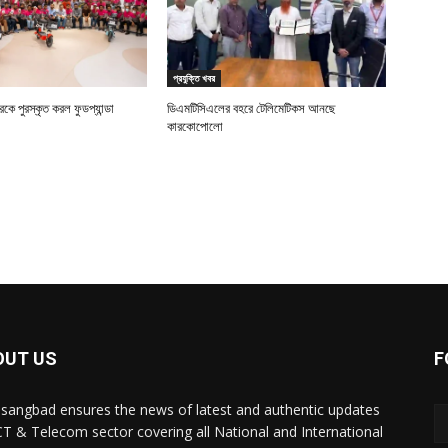
প্রযুক্তি খবর
ে পুরস্কৃত করল ফুডপ্যান্ডা
ডিএমটিসিএলের বহরে টেলিমেটিকস আনছে
কারকোপোলো
OUT US
F
sangbad ensures the news of latest and authentic updates
CT & Telecom sector covering all National and International