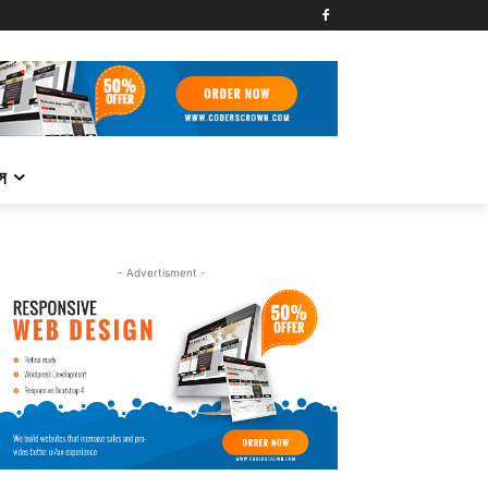
্স
- Advertisment -