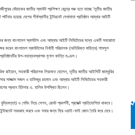
রের মৌচাকের জাতীয় স্কাউট প্রশিক্ষণ কেন্দ্রে শুরু হতে যাচ্ছে ‘তৃতীয় জাতীয়
ার্টনার হয়েছে দেশের শীর্ষস্থানীয় ইন্টারনেট সেবাদাতা প্রতিষ্ঠান আম্বার আইটি
প্রদানের জন্য বাংলাদেশ স্কাউটস এবং আম্বার আইটি লিমিটেডের মধ্যে একটি সমঝোতা
বাক্ষর করেন বাংলাদেশ স্কাউটসের নির্বাহী পরিচালক (অতিরিক্ত দায়িত্ব) শামসুল
্রতিষ্ঠানটির উপ-মহাব্যবস্থাপক মৃণাল কান্তি মণ্ডল।
রিফ রাইয়ান, সহকারী পরিচালক লিয়াকত হোসেন, তৃতীয় জাতীয় আইসিটি জাম্বুরির
কাউসার সাজ্জাদ সজল ও হাফিজুর রহমান এবং আম্বার আইটি লিমিটেডের সহকারী
াগের প্রধান হিটলার এ. হালিম উপস্থিত ছিলেন।
্ধিমত্তা) ও গেমিং নিয়ে সেশন, রোবট প্রদর্শনী, প্রজেক্ট প্রতিযোগিতা থাকবে।
ইন্টারনেট সরবরাহ করবে এবং সবার জন্য ফ্রি ওয়াই-ফাই জোন তৈরি করে দেবে।