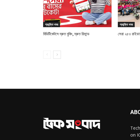
প্রযুক্তি খবর
প্রযুক্তি খবর
বিডিটিকেটসে দ্রুত বুকিং, দ্রুত রিফান্ড
সেরা ২৫৩ রাইডারক
AB
Tech
on I