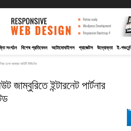
ুক্তি সংগঠন
বিশেষ প্রতিবেদন
অটোমোবাইলস
গ্যাজেটস
উদ্যোক্তা
ই-গভর্নেন
ার্টনার হলো আম্বার আইটি লিমিটেড
 জাম্বুরিতে ইন্টারনেট পার্টনার
েড