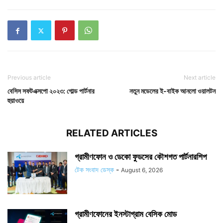
Previous article
Next article
বেসিস সফটএক্সপো ২০২৩: গোল্ড পার্টনার
নতুন মডেলের ই-বাইক আনলো ওয়ালটন
হুয়াওয়ে
RELATED ARTICLES
গ্রামীণফোন ও ডেকো ফুডসের কৌশগত পার্টনারশিপ
টেক সংবাদ ডেস্ক
-
August 6, 2026
গ্রামীণফোনের ইনস্টাগ্রাম বেসিক মোড