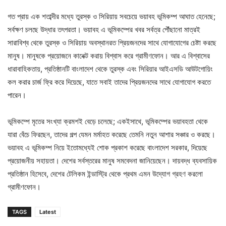
গত প্রায় এক শতাব্দীর মধ্যে তুরস্ক ও সিরিয়ায় সবচেয়ে ভয়াবহ ভূমিকম্প আঘাত হেনেছে;
সর্বক্ষণ চলছে উদ্ধার তৎপরতা। ভয়াবহ এ ভূমিকম্পের খবর সর্বত্র পৌঁছানো মাত্রই
সারাবিশ্ব থেকে তুরস্ক ও সিরিয়ায় অবস্থানরত প্রিয়জনদের সাথে যোগাযোগের চেষ্টা করছে
মানুষ। মানুষকে প্রয়োজনে কানেক্ট করায় বিশ্বাস করে গ্রামীণফোন। আর এ বিশ্বাসের
ধারাবাহিকতায়, প্রতিষ্ঠানটি বাংলাদেশ থেকে তুরস্ক এবং সিরিয়ার আইএসডি আউটগোয়িং
কল করার চার্জ ফ্রি করে দিয়েছে, যাতে সবাই তাদের প্রিয়জনদের সাথে যোগাযোগ করতে
পারেন।
ভূমিকম্পে মৃতের সংখ্যা ক্রমশই বেড়ে চলেছে; একইসাথে, ভূমিকম্পের ভয়াবহতা থেকে
যারা বেঁচে ফিরছেন, তাদের গল্প যেমন মর্মাহত করেছে তেমনি নতুন আশার সঞ্চার ও করছে।
ভয়াবহ এ ভূমিকম্প নিয়ে ইতোমধ্যেই শোক প্রকাশ করেছে বাংলাদেশ সরকার, দিয়েছে
প্রয়োজনীয় সহায়তা। দেশের সর্বস্তরের মানুষ সমবেদনা জানিয়েছেন। দায়বদ্ধ ব্যবসায়িক
প্রতিষ্ঠান হিসেবে, দেশের টেলিকম ইন্ডাস্ট্রি থেকে প্রথম এমন উদ্যোগ গ্রহণ করলো
গ্রামীণফোন।
TAGS
Latest