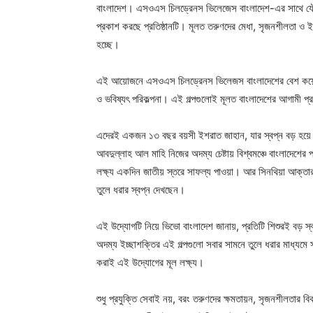
বাংলাদেশ। এসওএস চিলড্রেনস ভিলেজেস বাংলাদেশ-এর সাথে যৌথভাব
প্রকাশ করছে প্রতিষ্ঠানটি। মূলত তরুণদের মেধা, সৃজনশীলতা ও ইচ্
হচ্ছে।
এই আয়োজনে এসওএস চিলড্রেনস ভিলেজস বাংলাদেশের বেশ কয়েকজন 
ও ভবিষ্যৎ পরিকল্পনা। এই গল্পগুলোই মূলত বাংলাদেশের আগামী প্র
এদেরই একজন ১৩ বছর বয়সী ইশরাত জাহান, যার স্বপ্ন বড় হয়ে 
আবদুল্লাহ আল মাহি নিজের অদম্য চেষ্টায় বিশ্বমঞ্চে বাংলাদেশের 
লক্ষ্য একদিন জাতীয় স্তরে সাফল্য পাওয়া। আর সিনথিয়া আক্তার
তুলে ধরার স্বপ্ন দেখছেন।
এই উদ্যোগটি নিয়ে ভিভো বাংলাদেশ জানায়, প্রতিটি শিশুরই বড় 
অদম্য ইচ্ছাশক্তির এই গল্পগুলো সবার সামনে তুলে ধরার মাধ্যমে সক
করাই এই উদ্যোগের মূল লক্ষ্য।
শুধু প্রযুক্তি সেবাই নয়, বরং তরুণদের ক্ষমতায়ন, সৃজনশীলতা