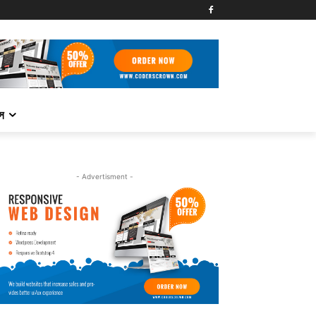
্স
- Advertisment -