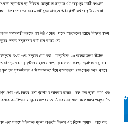
ে ‘ক্যাপচার দ্য ফিউচার’ উদ্যোগের মাধ্যমে এই অনুপ্রেরণাদায়ী গল্পগুলো
ছাশক্তির ওপর ভর করে একটি সুন্দর ভবিষ্যৎ গড়ার গল্পই এখানে ফুটিয়ে তোলা
স্বপ্নজয়ী তরুণের গল্প উঠে এসেছে, যাদের প্রত্যেকের রয়েছে নিজস্ব লক্ষ্য
জন্মের অদম্য সম্ভাবনার কথা মনে করিয়ে দেয়।
ডাক্তার হওয়া এবং মানুষের সেবা করা। অন্যদিকে, ১৯ বছরের তরুণ সাঁতারু
পতাকা ওড়াতে চান। ফুটবলার হওয়ার স্বপ্ন বুকে লালন করছেন জুনায়েদ বাবু, যার
 সুভা তার সৃজনশীলতা ও শিল্পমনস্কতা দিয়ে বাংলাদেশের গল্পগুলোকে সবার সামনে
স্বপ্ন দেখার এবং নিজের মেধা প্রকাশের অধিকার রয়েছে। তরুণদের দৃঢ়তা, আশা এবং
লকে আত্মবিশ্বাস ও দৃঢ় সংকল্পের সাথে নিজের স্বপ্নগুলো বাস্তবায়নে অনুপ্রাণিত
র বিকাশ এবং সমাজে ইতিবাচক প্রভাব রাখতেই ভিভোর এই বিশেষ প্রয়াস। আবেগময়