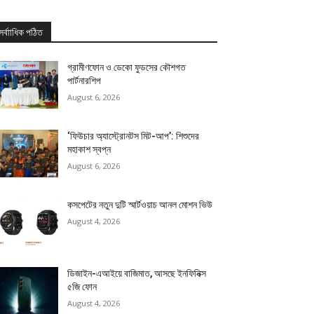
সর্বাাধিক পঠিত
গ্রামীণফোন ও ডেকো ফুডসের কৌশগত
পার্টনারশিপ
August 6, 2026
‘ফিউচার অ্যাস্ট্রোনটস মিট-আপ’: শিশুদের
মহাকাশ স্বপ্ন
August 6, 2026
কসপেটের নতুন দুটি স্মার্টওয়াচ আনল মোশন ভিউ
August 4, 2026
ডিজাইন-এআইয়ে বাজিমাত, আসছে ইনফিনিক্স
৫জি ফোন
August 4, 2026