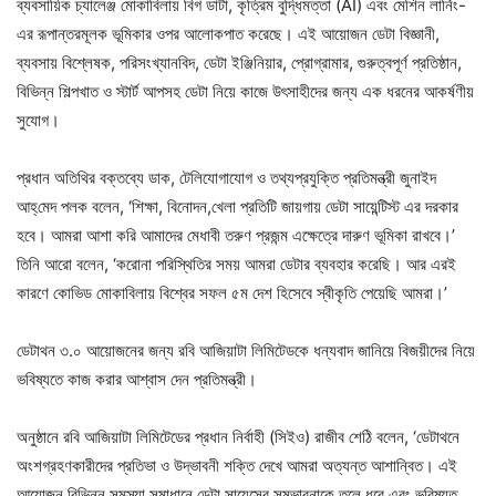
ব্যবসায়িক চ্যালেঞ্জ মোকাবিলায় বিগ ডাটা, কৃত্রিম বুদ্ধিমত্তা (AI) এবং মেশিন লার্নিং-
এর রূপান্তরমূলক ভূমিকার ওপর আলোকপাত করেছে। এই আয়োজন ডেটা বিজ্ঞানী,
ব্যবসায় বিশ্লেষক, পরিসংখ্যানবিদ, ডেটা ইঞ্জিনিয়ার, প্রোগ্রামার, গুরুত্বপূর্ণ প্রতিষ্ঠান,
বিভিন্ন শিল্পখাত ও স্টার্ট আপসহ ডেটা নিয়ে কাজে উৎসাহীদের জন্য এক ধরনের আকর্ষণীয়
সুযোগ।
প্রধান অতিথির বক্তব্যে ডাক, টেলিযোগাযোগ ও তথ্যপ্রযুক্তি প্রতিমন্ত্রী জুনাইদ
আহ্‌মেদ‍ পলক বলেন, ‘শিক্ষা, বিনোদন,খেলা প্রতিটি জায়গায় ডেটা সায়েন্টিস্ট এর দরকার
হবে। আমরা আশা করি আমাদের মেধাবী তরুণ প্রজন্ম এক্ষেত্রে দারুণ ভূমিকা রাখবে।’
তিনি আরো বলেন, ‘করোনা পরিস্থিতির সময় আমরা ডেটার ব্যবহার করেছি। আর এরই
কারণে কোভিড মোকাবিলায় বিশ্বের সফল ৫ম দেশ হিসেবে স্বীকৃতি পেয়েছি আমরা।’
ডেটাথন ৩.০ আয়োজনের জন্য রবি আজিয়াটা লিমিটেডকে ধন্যবাদ জানিয়ে বিজয়ীদের নিয়ে
ভবিষ্যতে কাজ করার আশ্বাস দেন প্রতিমন্ত্রী।
অনুষ্ঠানে রবি আজিয়াটা লিমিটেডের প্রধান নির্বাহী (সিইও) রাজীব শেঠি বলেন, ‘ডেটাথনে
অংশগ্রহণকারীদের প্রতিভা ও উদ্ভাবনী শক্তি দেখে আমরা অত্যন্ত আশান্বিত। এই
আয়োজন বিভিন্ন সমস্যা সমাধানে ডেটা সায়েন্সের সম্ভাবনাকে তুলে ধরে এবং ভবিষ্যত