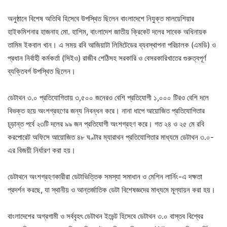
অনুষ্ঠানে বিশেষ অতিথি হিসেবে উপস্থিত ছিলেন বাংলাদেশে নিযুক্ত মালয়েশিয়ার
হাইকমিশনার হাজনাহ মো. হাশিম, বাংলাদেশ জাতীয় ক্রিকেট দলের সাবেক অধিনায়ক
তামিম ইকবাল খান। এ সময় রবি আজিয়াটা লিমিটেডের ব্যবস্থাপনা পরিচালক (এমডি) ও
প্রধান নির্বাহী কর্মকর্তা (সিইও) রাজীব শেঠিসহ সরকারি ও বেসরকারিখাতের গুরুত্বপূর্ণ
ব্যক্তিবর্গ উপস্থিত ছিলেন।
ডেটাথন ৩.০ প্রতিযোগিতায় ৩,৫০০ জনেরও বেশি প্রতিযোগী ১,০০০ টিরও বেশি দলে
বিভক্ত হয়ে অংশগ্রহণের জন্য নিবন্ধন করে। নানা ধাপে আয়োজিত প্রতিযোগিতার
চূড়ান্ত পর্বে ২৩টি দলের ৯৯ জন প্রতিযোগী অংশগ্রহণ করে। গত ২৪ ও ২৫ মে রবি
করপোরেট অফিসে আয়োজিত ৪৮ ঘণ্টার ম্যারাথন প্রতিযোগিতার মাধ্যমে ডেটাথন ৩.০-
এর বিজয়ী নির্ধারণ করা হয়।
ডেটাথনে অংশগ্রহণকারীরা ডেটাভিত্তিক সমস্যা সমাধান ও মেশিন লার্নিং-এ দক্ষতা
প্রদর্শন করছে, যা স্থানীয় ও আন্তর্জাতিক ডেটা বিশেষজ্ঞদের মাধ্যমে মূল্যায়ন করা হয়।
বাংলাদেশের অগ্রগামী ও সর্ববৃহৎ ডেটাথন ইভেন্ট হিসেবে ডেটাথন ৩.০ বাস্তব বিশ্বের