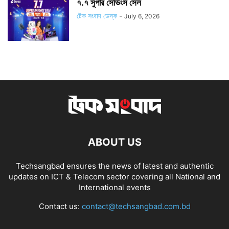
৭.৭ সুপার সেভিংস সেল
টেক সংবাদ ডেস্ক
-
July 6, 2026
ABOUT US
Techsangbad ensures the news of latest and authentic
updates on ICT & Telecom sector covering all National and
International events
Contact us:
contact@techsangbad.com.bd