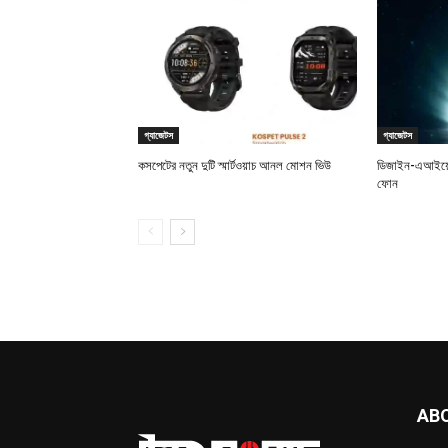
গ্যাজেটস
গ্যাজেটস
কসপেটের নতুন দুটি স্মার্টওয়াচ আনল মোশন ভিউ
ডিজাইন-এআইয়ে 
ফোন
AB