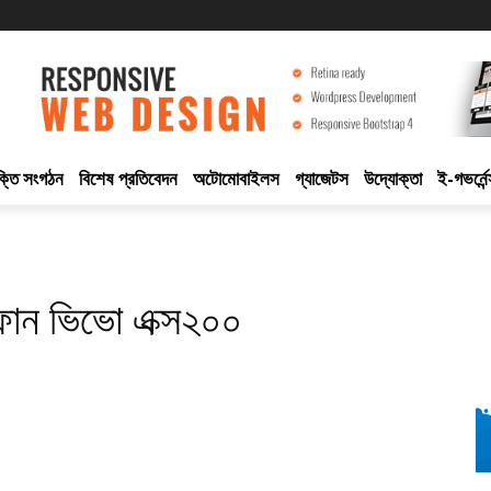
ুক্তি সংগঠন
বিশেষ প্রতিবেদন
অটোমোবাইলস
গ্যাজেটস
উদ্যোক্তা
ই-গভর্নেন
্টফোন ভিভো এক্স২০০