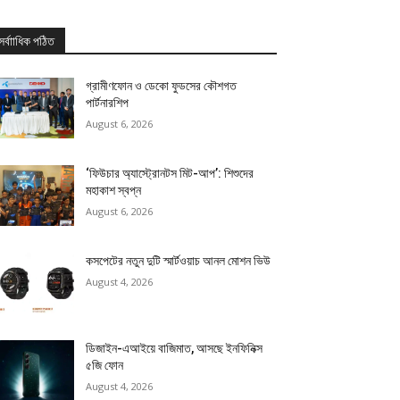
সর্বাাধিক পঠিত
গ্রামীণফোন ও ডেকো ফুডসের কৌশগত
পার্টনারশিপ
August 6, 2026
‘ফিউচার অ্যাস্ট্রোনটস মিট-আপ’: শিশুদের
মহাকাশ স্বপ্ন
August 6, 2026
কসপেটের নতুন দুটি স্মার্টওয়াচ আনল মোশন ভিউ
August 4, 2026
ডিজাইন-এআইয়ে বাজিমাত, আসছে ইনফিনিক্স
৫জি ফোন
August 4, 2026