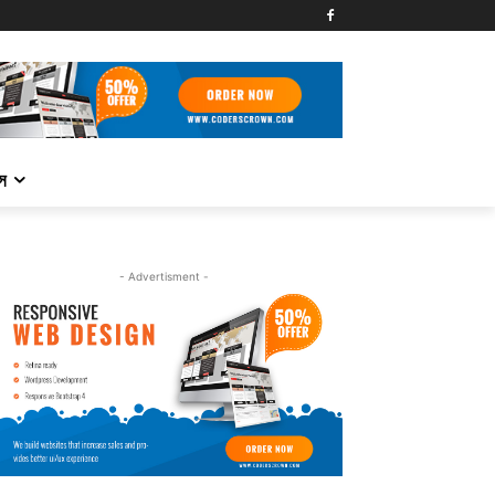
্স
- Advertisment -