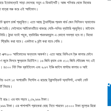
 নিয়ে ইতোমধ্যেই সাড়া ফেলেছে নতুন এ ডিভাইসটি। আজ শনিবার থেকে ভিভোর
ত্রা শুরু করে এই স্মার্টফোন।
 ফ্ল্যাশ চার্জ প্রযুক্তি। এতে আছে ইন্ডাস্ট্রির প্রথম থার্ড জেন সিলিকন অ্যানোড
্গে তৈরি। সেইসাথে স্মার্টফোনটিতে থাকছে সেমি-সলিড ব্যাটারি প্রযুক্তি। মাইনাস
াটারি। ঠান্ডা যতই পড়ুক, ব্যাটারির পারফরম্যান্স এ কোনো সমস্যা হবে না। ভিভো
 স্ট্রিমিং করা যাবে। একটানা ৯ ঘন্টা করা যাবে গেমিং।
ো এক্স২০০ স্মার্টফোনের অন্যতম আকর্ষণ। এতে আছে ভিসিএস ট্রু কালার মেইন
ুণ জুমে মিলবে ক্ষুদ্রতম ডিটেইল। ১৬ জিবি র‍্যাম এবং ৫১২ জিবি স্টোরেজ সহ এই
া দেবে। ৪৫০০ নিট পিক ব্রাইটনেস এবং ৬.৬৭ ইঞ্চি জাইস মাস্টার কালার ও আই
চ ওএস ১৫ অপারেটিং সিস্টেম এ রয়েছে ট্রান্সক্রিপ্ট অ্যাসিস্ট, এআই নোট
র্ট ফিচার।
ই দুই রঙে। এর দাম পড়বে ১,৩৯,৯৯৯ টাকা।
৯৯৯ টাকা। এর পাশাপাশি গ্রাহকরা বেছে নিতে পারবেন ১৫০০০ টাকা মূল্যের রিরো