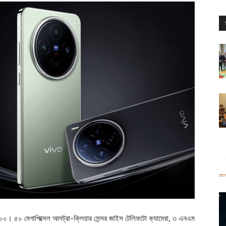
্স২০০। ৫০ মেগাপিক্সেল আলট্রা-ক্লিয়ার সেন্সর জাইস টেলিফটো ক্যামেরা, ৩ এনএম