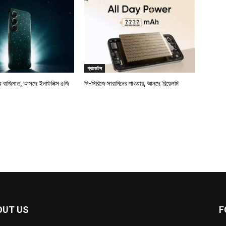
গ্যাজেটস
বাজিমাত, আসছে ইনফিনিক্স ৫জি
সি-সিরিজে সারাদিনের পাওয়ার, আনছে রিয়েলমি
OUT US
F