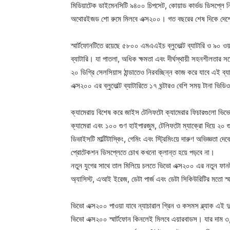
মিডিয়াটেক ডাইমেনসিটি ৯৪০০ চিপসেট, কোয়াড কার্ভড ডিসপ্লে
অথোরইজড শো রুমে মিলবে এক্স২০০। গত বছরের শেষ দিকে দেশে যা
স্মার্টফোনটিতে রয়েছে ৫৮০০ এমএএইচ ব্লুভোল্ট ব্যাটারি ও ৯০ ওয়াট
ব্যাটারি। যা পাতলা, অধিক ক্ষমতা এবং দীর্ঘস্থায়ী সহনশীলতার সঙ
২০ ডিগ্রি সেলসিয়াস ঠান্ডাতেও নিরবচ্ছিন্ন কাজ করে যাবে এই ব্য
এক্স২০০ এর ব্লুভোল্ট ব্যাটারিতে ১৭ ঘন্টারও বেশি সময় টানা ভিডিও
ক্যামেরায় বিশেষ করে জাইস টেলিফটো ক্যামেরার ফিচারগুলো ভিভ
ক্যামেরা এবং ১০০ গুণ হাইপারজুম, টেলিফটো ম্যাক্রো দিয়ে ২০ গ
ডিভাইসটি মাল্টিটাস্কিং, গেমিং এবং স্ট্রিমিংয়ে দারুণ অভিজ্ঞত
প্রোটেকশন ডিসপ্লেতে চোখ কখনো ক্লান্ত হয়ে পড়বে না।
নতুন যুগের সাথে তাল মিলিয়ে চলতে ভিভো এক্স২০০ এর নতুন ফানটা
অ্যাসিস্ট, এআই ইরেজ, ডেটা পার্জ এবং ডেটা সিকিউরিটির মতো স্মা
ভিভো এক্স২০০ পাওয়া যাবে ন্যাচারাল গ্রিন ও কসমস ব্ল্যাক এ
ভিভো এক্স২০০ স্মার্টফোন কিনলেই মিলবে এয়ারবাডস। যার দাম ৩,