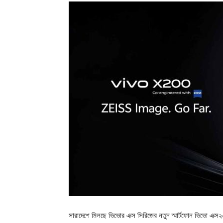
সারাদেশে মিলছে ভিভোর এক্স সিরিজের নতুন স্মার্টফোন ভিভো এক