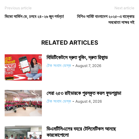
Previous article
Next article
ভিভো সার্ভিস ডে, চলবে ২৪-২৬ জুন পর্যন্ত!
বিপিও সামিট বাংলাদেশ ২০২৫-এ বাক্কোর
সমঝোতা সাক্ষর সই
RELATED ARTICLES
বিডিটিকেটসে দ্রুত বুকিং, দ্রুত রিফান্ড
টেক সংবাদ ডেস্ক
-
August 7, 2026
সেরা ২৫৩ রাইডারকে পুরস্কৃত করল ফুডপ্যান্ডা
টেক সংবাদ ডেস্ক
-
August 4, 2026
ডিএমটিসিএলের বহরে টেলিমেটিকস আনছে
কারকোপোলো