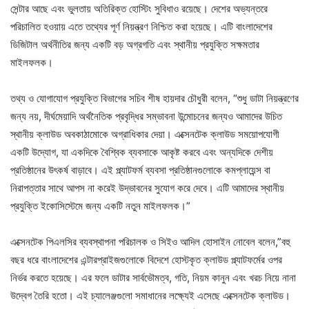
সেন্টার আছে এবং ভুলতায় অতিরিক্ত হোস্টিং সুবিধাও রয়েছে। দেশের অভ্যন্তরে
পরিচালিত হওয়ায় এতে তথ্যের পূর্ণ নিয়ন্ত্রণ নিশ্চিত করা হয়েছে। এটি বাংলাদেশের
ডিজিটাল অর্থনীতির জন্য একটি বড় অগ্রগতি এবং স্থানীয় প্রযুক্তি সক্ষমতার
মাইলফলক।
তথ্য ও যোগাযোগ প্রযুক্তি বিভাগের সচিব শীষ হায়দার চৌধুরী বলেন, “শুধু ডাটা নিয়ন্ত্রণের
জন্য নয়, দীর্ঘমেয়াদি অর্থনৈতিক প্রবৃদ্ধির সম্ভাবনা উন্মোচনের জন্যও আমাদের উচিত
স্থানীয় ক্লাউড অবকাঠামোকে অগ্রাধিকার দেয়া। এক্সেনটেক ক্লাউড সময়োপযোগী
একটি উদ্যোগ, যা একদিকে বৈশ্বিক ব্যবসাকে আকৃষ্ট করবে এবং অন্যদিকে দেশীয়
প্রতিষ্ঠানের উৎকর্ষ বাড়াবে। এই প্ল্যাটফর্ম ব্যবসা প্রতিষ্ঠানগুলোকে কমপ্লায়েন্স বা
নিরাপত্তার সাথে আপস না করেই উদ্ভাবনের সুযোগ করে দেবে। এটি আমাদের স্থানীয়
প্রযুক্তি ইকোসিস্টেমে জন্য একটি নতুন মাইলফলক।”
এক্সেনটেক পিএলসির ব্যবস্থাপনা পরিচালক ও সিইও আদিল হোসাইন নোবেল বলেন,”বহু
বছর ধরে বাংলাদেশের এন্টারপ্রাইজগুলোকে বিদেশে হোস্টকৃত ক্লাউড প্ল্যাটফর্মের ওপর
নির্ভর করতে হয়েছে। এর ফলে ডাটার সার্বভৌমত্ব, গতি, নিয়ম কানুন এবং খরচ নিয়ে নানা
উদ্বেগ তৈরি হতো। এই চ্যালেঞ্জগুলো সমাধানের লক্ষ্যেই এসেছে এক্সেনটেক ক্লাউড।