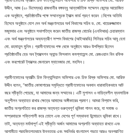
গ্রামীণফোনের অ্যাক্টিং চিফ ফাইন্যান্সিয়াল অফিসার ও চিফ রিস্ক অফিসার মো. আরিফ
উদ্দীন, আজ (২০ ডিসেম্বর) রাজধানীর বঙ্গবন্ধু আন্তর্জাতিক সম্মেলন কেন্দ্রে আয়োজিত
এক অনুষ্ঠানে, প্রতিষ্ঠানটির পক্ষে সম্মানসূচক ট্যাক্স কার্ড গ্রহণ করেন ।বিশেষ অতিথি
হিসেবে অনুষ্ঠানে যোগ দেন অর্থ মন্ত্রণালয়ের অর্থ বিভাগের সচিব ড. মো. খায়েরুজ্জামান
মজুমদার এবং অনুষ্ঠানে সভাপতিত্ব করেন জাতীয় রাজস্ব বোর্ডের (এনবিআর) চেয়ারম্যান
এবং অর্থ মন্ত্রণালয়ের অভ্যন্তরীণ সম্পদ বিভাগের (আইআরডি) সিনিয়র সচিব আবু হেনা
মো. রহমাতুল মুনিম। গ্রামীণফোনের পক্ষ থেকে অনুষ্ঠানে আরও উপস্থিত ছিলেন
প্রতিষ্ঠানটির হেড অব ট্যাক্সেশন অ্যান্ড ফিসকাল কমপ্লায়েন্স মো. রেজওয়ান বিন রফিক
এবং করপোরেট ট্যাক্সের জেনারেল ম্যানেজার মো. মহসিন।
গ্রামীণফোনের অ্যাক্টিং চিফ ফিন্যান্সিয়াল অফিসার এবং চিফ রিস্ক অফিসার মো. আরিফ
উদ্দীন বলেন, “জাতীয় কোষাগারের সমৃদ্ধিতে গ্রামীণফোনের অবদান ধারাবাহিকভাবে আট
বছর স্বীকৃতি পেয়েছে, যা আমাদের জন্য সম্মানের। এটি সুশাসন ও দায়িত্বশীল ব্যবসায়িক
অনুশীলন অব্যাহত রাখার ক্ষেত্রে আমাদের অঙ্গীকারের প্রমাণ। আমরা বিশ্বাস করি,
জাতীয় অগ্রগতিতে কর রাজস্ব অত্যন্ত গুরুত্বপূর্ণ ভূমিকা পালন করে, যা সমাজ ও
সম্প্রদায়কে শক্তিশালী করে তোলে এবং দেশের পূর্ণ সম্ভাবনা উন্মোচনে ভূমিকা রাখে।
তাই, অত্যন্ত মর্যাদাপূর্ণ এই স্বীকৃতি অর্জন আমাদের অগ্রগতি অব্যাহত রাখতে এবং
আগামীতে প্রযুক্তিগতভাবে উন্নততর এবং স্বনির্ভর বাংলাদেশ গড়তে আরও অনুপ্রাণিত