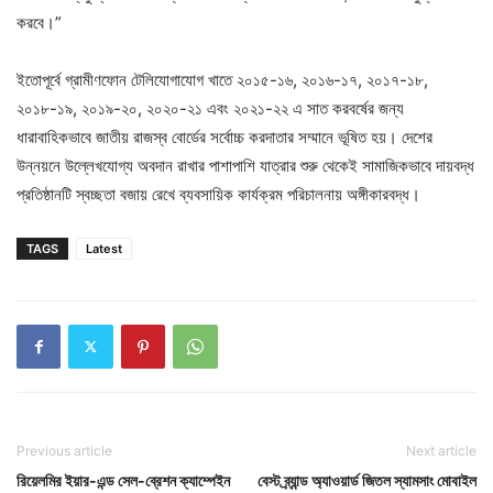
করবে।”
ইতোপূর্বে গ্রামীণফোন টেলিযোগাযোগ খাতে ২০১৫-১৬, ২০১৬-১৭, ২০১৭-১৮,
২০১৮-১৯, ২০১৯-২০, ২০২০-২১ এবং ২০২১-২২ এ সাত করবর্ষের জন্য
ধারাবাহিকভাবে জাতীয় রাজস্ব বোর্ডের সর্বোচ্চ করদাতার সম্মানে ভূষিত হয়। দেশের
উন্নয়নে উল্লেখযোগ্য অবদান রাখার পাশাপাশি যাত্রার শুরু থেকেই সামাজিকভাবে দায়বদ্ধ
প্রতিষ্ঠানটি স্বচ্ছতা বজায় রেখে ব্যবসায়িক কার্যক্রম পরিচালনায় অঙ্গীকারবদ্ধ।
TAGS
Latest
Previous article
Next article
রিয়েলমির ইয়ার-এন্ড সেল-ব্রেশন ক্যাম্পেইন
বেস্ট ব্র্যান্ড অ্যাওয়ার্ড জিতল স্যামসাং মোবাইল