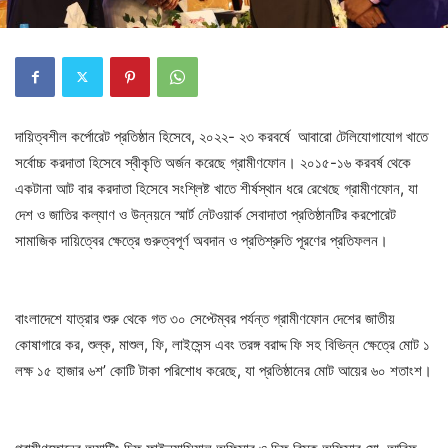
দায়িত্বশীল কর্পোরেট প্রতিষ্ঠান হিসেবে, ২০২২- ২৩ করবর্ষে আবারো টেলিযোগাযোগ খাতে
সর্বোচ্চ করদাতা হিসেবে স্বীকৃতি অর্জন করেছে গ্রামীণফোন। ২০১৫-১৬ করবর্ষ থেকে
একটানা আট বার করদাতা হিসেবে সংশ্লিষ্ট খাতে শীর্ষস্থান ধরে রেখেছে গ্রামীণফোন, যা
দেশ ও জাতির কল্যাণ ও উন্নয়নে স্মার্ট নেটওয়ার্ক সেবাদাতা প্রতিষ্ঠানটির করপোরেট
সামাজিক দায়িত্বের ক্ষেত্রে গুরুত্বপূর্ণ অবদান ও প্রতিশ্রুতি পূরণের প্রতিফলন।
বাংলাদেশে যাত্রার শুরু থেকে গত ৩০ সেপ্টেম্বর পর্যন্ত গ্রামীণফোন দেশের জাতীয়
কোষাগারে কর, শুল্ক, মাশুল, ফি, লাইসেন্স এবং তরঙ্গ বরাদ্দ ফি সহ বিভিন্ন ক্ষেত্রে মোট ১
লক্ষ ১৫ হাজার ৬শ’ কোটি টাকা পরিশোধ করেছে, যা প্রতিষ্ঠানের মোট আয়ের ৬০ শতাংশ।