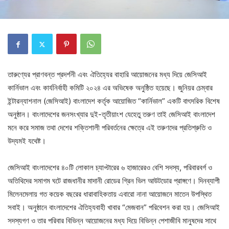
তারুণ্যের প্রাণবন্ত প্রদর্শনী এবং ঐতিহ্যের বাহারি আয়োজনের মধ্য দিয়ে জেসিআই
কার্নিভাল এবং কার্যনির্বাহী কমিটি ২০২৪ এর অভিষেক অনুষ্ঠিত হয়েছে। জুনিয়র চেম্বার
ইন্টারন্যাশনাল (জেসিআই) বাংলাদেশ কর্তৃক আয়োজিত “কার্নিভাল” একটি বাৎসরিক বিশেষ
অনুষ্ঠান। বাংলাদেশের জনসংখ্যার দুই-তৃতীয়াংশ যেহেতু তরুণ তাই জেসিআই বাংলাদেশ
মনে করে সমাজ তথা দেশের শক্তিশালী পরিবর্তনের ক্ষেত্রে এই তরুণদের প্রতিশ্রুতি ও
উদ্যমই যথেষ্ট।
জেসিআই বাংলাদেশের ৪০টি লোকাল চ্যাপ্টারের ৬ হাজারেরও বেশি সদস্য, পরিবারবর্গ ও
অতিথিদের সমাগম ঘটে রাজধানীর মাদানী রোডের গ্রিন ভিল আউটডোর প্রাঙ্গণে। দিনব্যাপী
মিলেনমেলায় গত কয়েক বছরের ধারাবাহিকতায় এবারো নানা আয়োজনে মাতেন উপস্থিত
সবাই। অনুষ্ঠানে বাংলাদেশের ঐতিহ্যবাহী খাবার “মেজবান” পরিবেশন করা হয়। জেসিআই
সদস্যগণ ও তার পরিবার বিভিন্ন আয়োজনের মধ্য দিয়ে বিভিন্ন পেশাজীবি মানুষদের সাথে