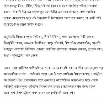
দিকে গুরুত্ব দিবে। বিভিন্ন উদ্ভাবনী কার্যক্রমের মাধ্যমে সামাজিক পরিবর্তন সঞ্চালন
করবে। টেকসই উন্নয়ন লক্ষ্যমাত্রা (এসডিজি) এর সাথে সামঞ্জস্য রেখে সামাজিক
সমস্যা মোকাবেলার জন্য এই উদ্যোগগুলি বিশেষভাবে নকশা করা হয়েছে, যা একটি স্মার্ট
বাংলাদেশের রূপকল্পে অবদান রাখবে।
অনুষ্ঠানটির সিলভার স্পন্সর কিউকম, সিবিসি টাইলস, আনোয়ার গ্রুপ, সিটি ব্যাংক,
মিতসুবিসি মটরস, আরএকে সিরামিকস, রংপুর রাইডার্স, রিয়েলস্টার প্রোপারটিজ, প্রভাতি
ইনসুরেন্স কোম্পানি লিমিটেড, মোকাম, কার্নিভাল ইন্টারনেট, আরআর ক্যাবল, ইনডেট গ্রুপ,
বিএনও লুব্রিকেন্ট ও রান লেদার।
১৯১৫ সালে প্রতিষ্ঠিত জেসিআই ১৮ থেকে ৪০ বছর বয়সী তরুণ নাগরিকদের সমন্বয়ে গড়া
আন্তর্জাতিক সংগঠন। জেসিআই প্রায় ১২৪ টি দেশে কার্যক্রম বিস্তৃত করেছে। কাউন্সিল
অব ইউরোপ এবং ইউনেস্কোর মতো গুরুত্বপূর্ণ আন্তর্জাতিক সংস্থাগুলির সাথে একটি
মর্যাদাপূর্ণ পরামর্শমূলক প্রতিষ্ঠান হিসেবে কাজ করছে। মানসম্মত সমাজ গড়ার লক্ষ্যে
বাংলাদেশে বিশেষ ভূমিকা পালন করে যাচ্ছে জেসিআই বাংলাদেশ।