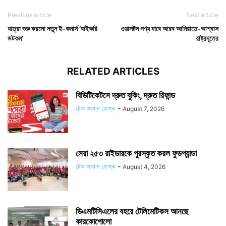
Previous article
Next article
যাত্রা শুরু করলো নতুন ই-কমার্স ‘বাইকরি
ওয়ালটন পণ্য যাবে আরব আমিরাতে-আশ্বাস
ডটকম’
রাষ্ট্রদূতের
RELATED ARTICLES
বিডিটিকেটসে দ্রুত বুকিং, দ্রুত রিফান্ড
টেক সংবাদ ডেস্ক
-
August 7, 2026
সেরা ২৫৩ রাইডারকে পুরস্কৃত করল ফুডপ্যান্ডা
টেক সংবাদ ডেস্ক
-
August 4, 2026
ডিএমটিসিএলের বহরে টেলিমেটিকস আনছে
কারকোপোলো