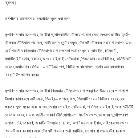
ছিলেন।
কর্মশালার আলোচনার বিস্তারিত তুলে ধরা হল-
সুপারিশমালায় অংশগ্রহণকারীরা দুর্যোগকালীন টেলিযোগাযোগ সেবা নিশ্চতে জাতীয় দুর্যোগ
টেলিকম নীতিমালা প্রণয়ন, সাইক্লোন সেন্টারসমূহে টেকসই টেলিকম সংযোগ স্থাপন এবং
দুর্যোগকালীন বিদ্যমান টেলিযোগাযোগ সক্ষমতা তথা সেলুলার মোবাইল, ভিস্যাট ,
স্যাটেলাইট ফোন, ব্রডব্যান্ড ও ওয়াইফাই নেটওয়ার্ক ,পিএমআর (ওয়াকিটকি), কমিউনিটি
রেডিও,অ্যামেচার রেডিও , এনটিটিএন পপ, বিটিভি ও বাংলাদেশ বেতার এর ব্যবহারের
বিষয়টি উপস্থাপন করেন।
সুপারিশমালায় অংশগ্রহণকারীরা বিদ্যমান টেলিযোগাযোগ প্রযুক্তি উন্নয়য়নে পাশাপাশি
উদ্ধার কার্যক্রমে এইচএফ, ভিএইচএফ প্রযুক্তি, ভিস্যাট ও ওয়াকিটকির ব্যবহারের
গুরুত্ব তুলে ধরেন এবং জনসচেতনায় মোবাইল নেটওয়ার্ক, পাবলিক ওয়াইফাই ও কমিউনিটি
রেডিওর ব্যবহার এবং জাতীয় জরুরি টেলিযোগাযোগ সিস্টেম স্থাপনের জন্য দুর্যোগপ্রবণ
এলাকা চিহ্নিতকরণ, একটিভ টাওয়ার শেয়ারিং, অপটিক্যাল ফাইবার, মাইক্রোওয়েভ ও
ভিস্যাট এর ব্যবহার এবং টেকসই পাওয়ার তথা ব্যাটারি, সোলার বা জেনারেটর ব্যবস্থা