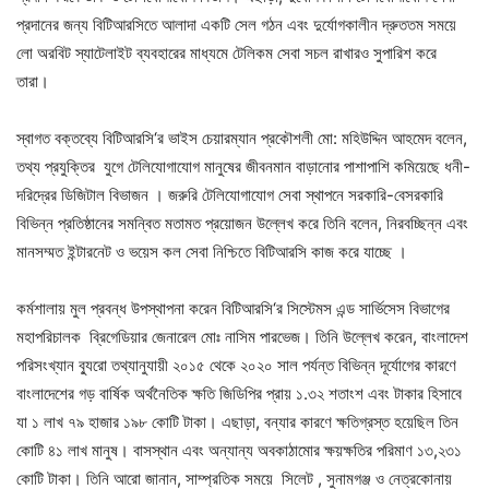
প্রদানের জন্য বিটিআরসিতে আলাদা একটি সেল গঠন এবং দুর্যোগকালীন দ্রুততম সময়ে
লো অরবিট স্যাটেলাইট ব্যবহারের মাধ্যমে টেলিকম সেবা সচল রাখারও সুপারিশ করে
তারা।
স্বাগত বক্তব্যে বিটিআরসি‘র ভাইস চেয়ারম্যান প্রকৌশলী মো: মহিউদ্দিন আহমেদ বলেন,
তথ্য প্রযুক্তির যুগে টেলিযোগাযোগ মানুষের জীবনমান বাড়ানোর পাশাপাশি কমিয়েছে ধনী-
দরিদ্রের ডিজিটাল বিভাজন । জরুরি টেলিযোগাযোগ সেবা স্থাপনে সরকারি-বেসরকারি
বিভিন্ন প্রতিষ্ঠানের সমন্বিত মতামত প্রয়োজন উল্লেখ করে তিনি বলেন, নিরবচ্ছিন্ন এবং
মানসম্মত ইন্টারনেট ও ভয়েস কল সেবা নিশ্চিতে বিটিআরসি কাজ করে যাচ্ছে ।
কর্মশালায় মুল প্রবন্ধ উপস্থাপনা করেন বিটিআরসি‘র সিস্টেমস এন্ড সার্ভিসেস বিভাগের
মহাপরিচালক ব্রিগেডিয়ার জেনারেল মোঃ নাসিম পারভেজ। তিনি উল্লেখ করেন, বাংলাদেশ
পরিসংখ্যান ব্যুরো তথ্যানুযায়ী ২০১৫ থেকে ২০২০ সাল পর্যন্ত বিভিন্ন দূর্যোগের কারণে
বাংলাদেশের গড় বার্ষিক অর্থনৈতিক ক্ষতি জিডিপির প্রায় ১.৩২ শতাংশ এবং টাকার হিসাবে
যা ১ লাখ ৭৯ হাজার ১৯৮ কোটি টাকা। এছাড়া, বন্যার কারণে ক্ষতিগ্রস্ত হয়েছিল তিন
কোটি ৪১ লাখ মানুষ। বাসস্থান এবং অন্যান্য অবকাঠামোর ক্ষয়ক্ষতির পরিমাণ ১৩,২৩১
কোটি টাকা। তিনি আরো জানান, সাম্প্রতিক সময়ে সিলেট , সুনামগঞ্জ ও নেত্রকোনায়