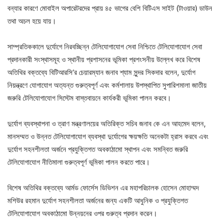
বন্যার কারণে মোবাইল অপারেটরদের প্রায় ৪৫ ভাগের বেশি বিটিএস সাইট (টাওয়ার) ডাউন
তথা অচল হয়ে যায়।
সাম্প্রতিককালে দুর্যোগে নিরবচ্ছিন্ন টেলিযোগাযোগ সেবা নিশ্চিতে টেলিযোগাযোগ সেবা
প্রদানকারী সংস্থাসমূহ ও স্থানীয় প্রশাসনের ভূমিকা প্রশংসনীয় উল্লেখ করে বিশেষ
অতিথির বক্তব্যে বিটিআরসি‘র চেয়ারম্যান জনাব শ্যাম সুন্দর সিকদার বলেন, দুর্যোগ
নিয়ন্ত্রণে যোগাযোগ অত্যন্ত গুরুত্বপূর্ণ এবং কর্মশালায় উপস্থাপিত সুপারিশমালা জাতীয়
জরুরি টেলিযোগাযোগ সিস্টেম বাস্তবায়নে কার্যকরী ভূমিকা পালন করবে।
দুর্যোগ ব্যবস্থাপনা ও ত্রাণ মন্ত্রণালয়ের অতিরিক্ত সচিব জনাব কে এন আহমেদ বলেন,
মানসম্মত ও উন্নত টেলিযোগাযোগ ব্যবস্থা দুর্যোগের ক্ষয়ক্ষতি অনেকটা হ্রাস করবে এবং
দুর্যোগ সহনশীলতা অর্জনে প্রযুক্তিগত অবকাঠামো স্থাপন এবং সমন্বিত জরুরি
টেলিযোগাযোগ নীতিমালা গুরুত্বপূর্ণ ভূমিকা পালন করতে পারে।
বিশেষ অতিথির বক্তব্যে আর্মড ফোর্সেস ডিভিশন এর মহাপরিচালক হোসেন মোহাম্মদ
মশিউর রহমান দুর্যোগ সহনশীলতা অর্জনের জন্য একটি আধুনিক ও প্রযুক্তিগত
টেলিযোগাযোগ অবকাঠামো উন্নয়নের ওপর গুরুত্ব প্রদান করেন।