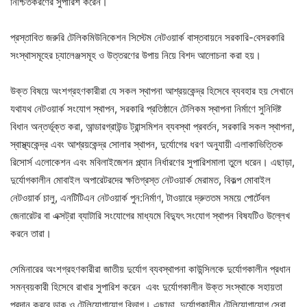
নিশ্চিতকরণের সুপারিশ করেন।
প্রস্তাবিত জরুরি টেলিকমিউনিকেশন সিস্টেম নেটওয়ার্ক বাস্তবায়নে সরকারি-বেসরকারি
সংস্থাসমূহের চ্যালেঞ্জসমূহ ও উত্তরণের উপায় নিয়ে বিশদ আলোচনা করা হয়।
উক্ত বিষয়ে অংশগ্রহণকারীরা যে সকল স্থাপনা আশ্রয়কেন্দ্র হিসেবে ব্যবহার হয় সেখানে
যথাযথ নেটওয়ার্ক সংযোগ স্থাপন, সরকারি প্রতিষ্ঠানে টেলিকম স্থাপনা নির্মাণে সুনিদিষ্ট
বিধান অন্তর্ভূক্ত করা, আন্ডারগ্রাউন্ড ট্রান্সমিশন ব্যবস্থা প্রবর্তন, সরকারি সকল স্থাপনা,
স্বাস্থ্যকেন্দ্র এবং আশ্রয়কেন্দ্র সোলার স্থাপন, দুর্যোগের ধরণ অনুযায়ী এলাকাভিত্তিক
রিসোর্স এলোকেশন এবং মবিলাইজেশন প্ল্যান নির্ধারণের সুপারিশমালা তুলে ধরেন। এছাড়া,
দুর্যোগকালীন মোবাইল অপারেটরদের ক্ষতিগ্রস্ত নেটওয়ার্ক মেরামত, বিকল্প মোবাইল
নেটওয়ার্ক চালু, এনটিটিএন নেটওয়ার্ক পুন:নির্মাণ, টাওয়ারে দ্রুততম সময়ে পোর্টেবল
জেনারেটর বা এক্সট্রা ব্যাটারি সংযোগের মাধ্যমে বিদ্যুৎ সংযোগ স্থাপন বিষযটিও উল্লেখ
করনে তারা।
সেমিনারের অংশগ্রহণকারীরা জাতীয় দুর্যোগ ব্যবস্থাপনা কাউন্সিলকে দুর্যোগকালীন প্রধান
সমন্বয়কারী হিসেবে রাখার সুপারিশ করেন এবং দুর্যোগকালীন উক্ত সংস্থাকে সহায়তা
প্রদান করবে ডাক ও টেলিযোগাযোগ বিভাগ। এছাড়া, দুর্যোগকালীন টেলিযোগাযোগ সেবা