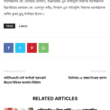
মহাপরিচালক মো: দেলোয়ার হোসাইন, ইঞ্জিনিয়ারিং এন্ড অপারেশন্স বিভাগের মহাপরিচালক
ব্রিগেডিয়ার জেনারেল মো: এহসানুল কবীর, লিগ্যাল এন্ড লাইসেন্সিং বিভাগের মহাপরিচালক
আশীষ কুমার কুন্ডু উপস্থিত ছিলেন।
TAGS
Latest
Previous article
Next article
আইসিএমএবি বেস্ট কর্পোরেট অ্যাওয়ার্ড
ইডটকোর ১৫ হাজার টাওয়ার স্থাপন
জিতলো বিডিকম অনলাইন লিমিটেড
RELATED ARTICLES